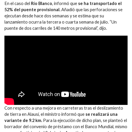
En el caso del
Río Blanco
, informó que
se ha transportado el
52% del puente provisional.
Añadió que las perforaciones se
ejecutan desde hace dos semanas y se estima que su
lanzamiento ocurra la tercera o cuarta semana de julio. “Un
puente de dos carriles de 140 metros provisional”, dijo.
Con respecto a una mejora en carreteras tras el deslizamiento
de tierra en Alausí, el ministro informó que
se realizará una
variante de 9.2 km.
Para la ejecución de dicho plan, se planteó el
borrador del convenio de préstamo con el Banco Mundial, mismo