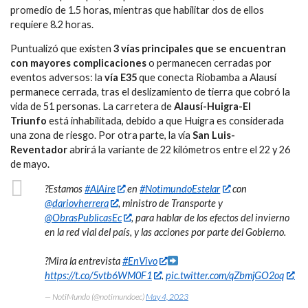
promedio de 1.5 horas, mientras que habilitar dos de ellos
requiere 8.2 horas.
Puntualizó que existen
3 vías principales que se encuentran
con mayores complicaciones
o permanecen cerradas por
eventos adversos: la
vía E35
que conecta Riobamba a Alausí
permanece cerrada, tras el deslizamiento de tierra que cobró la
vida de 51 personas. La carretera de
Alausí-Huigra-El
Triunfo
está inhabilitada, debido a que Huigra es considerada
una zona de riesgo. Por otra parte, la vía
San Luis-
Reventador
abrirá la variante de 22 kilómetros entre el 22 y 26
de mayo.
?Estamos
#AlAire
en
#NotimundoEstelar
con
@dariovherrera
, ministro de Transporte y
@ObrasPublicasEc
, para hablar de los efectos del invierno
en la red vial del país, y las acciones por parte del Gobierno.
?Mira la entrevista
#EnVivo
https://t.co/5vtb6WM0F1
.
pic.twitter.com/qZbmjGO2oq
— NotiMundo (@notimundoec)
May 4, 2023