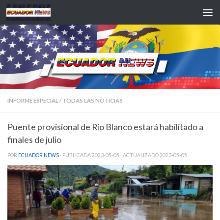
Saltar al contenido
INFORME ESPECIAL
/
TODAS LAS NOTICIAS
Puente provisional de Río Blanco estará habilitado a
finales de julio
POR
ECUADOR NEWS
· PUBLICADA
2023-05-05
· ACTUALIZADO
2023-05-05