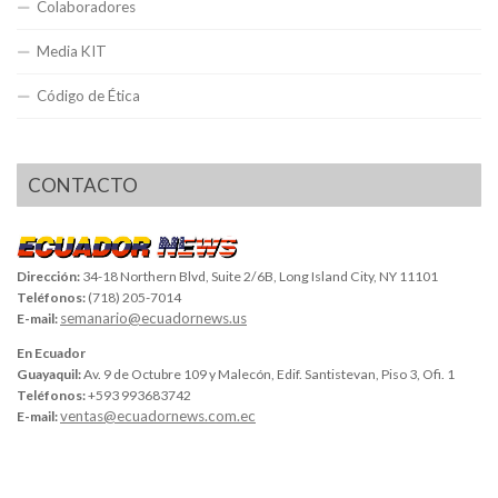
Colaboradores
Media KIT
Código de Ética
CONTACTO
Dirección:
34-18 Northern Blvd, Suite 2/6B, Long Island City, NY 11101
Teléfonos:
(718) 205-7014
semanario@ecuadornews.us
E-mail:
En Ecuador
Guayaquil:
Av. 9 de Octubre 109 y Malecón, Edif. Santistevan, Piso 3, Ofi. 1
Teléfonos:
+593 993683742
ventas@ecuadornews.com.ec
E-mail: