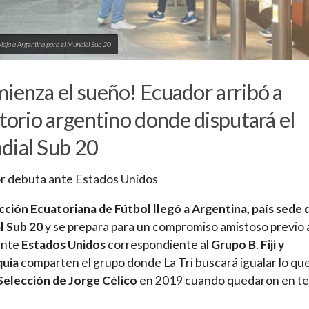
iaja a Argentina para el Mundial Sub 20
ienza el sueño! Ecuador arribó a
itorio argentino donde disputará el
ial Sub 20
r debuta ante Estados Unidos
cción Ecuatoriana de Fútbol llegó a Argentina, país sede 
l Sub 20
y se prepara para un compromiso amistoso previo 
ante
Estados Unidos
correspondiente al
Grupo B
.
Fiji y
quia
comparten el grupo donde La Tri buscará igualar lo qu
Selección de Jorge Célico
en 2019 cuando quedaron en te