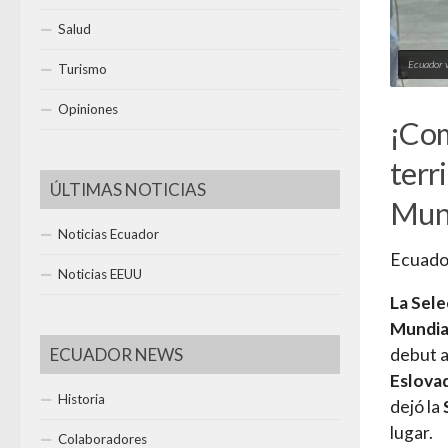
Salud
Ecuador v
Turismo
Opiniones
¡Com
terr
ÚLTIMAS NOTICIAS
Mund
Noticias Ecuador
Ecuado
Noticias EEUU
La Sele
Mundia
ECUADOR NEWS
debut 
Eslova
Historia
dejó la
lugar.
Colaboradores