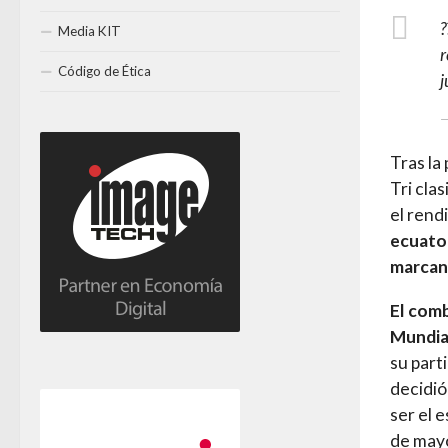
?
Media KIT
r
Código de Ética
j
—
Tras la
Tri cla
el rend
ecuator
marcand
El comb
Mundia
su part
decidió
ser el 
de mayo