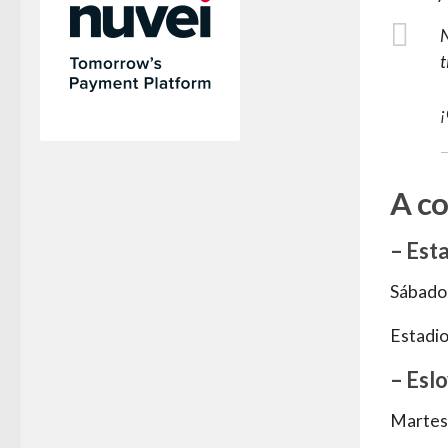
N
t
—
A co
– Est
Sábado
Estadio
– Esl
Martes