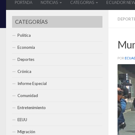
PORTADA
NOTICIAS
CATEGORIAS
ECUADOR NE
DEPORT
CATEGORÍAS
Política
Mun
Economía
POR
ECUA
Deportes
Crónica
Informe Especial
Comunidad
Entretenimiento
EEUU
Migración