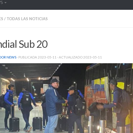
WS
ES
/
TODAS LAS NOTICIAS
dial Sub 20
DOR NEWS
· PUBLICADA
2023-05-11
· ACTUALIZADO
2023-05-11