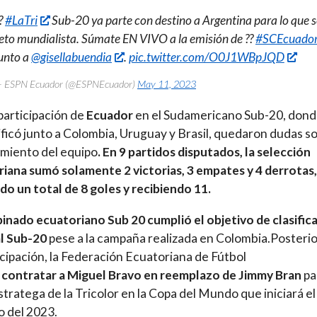
?
#LaTri
Sub-20 ya parte con destino a Argentina para lo que s
eto mundialista. Súmate EN VIVO a la emisión de ??
#SCEcuado
unto a
@gisellabuendia
.
pic.twitter.com/O0J1WBpJQD
 ESPN Ecuador (@ESPNEcuador)
May 11, 2023
 participación de
Ecuador
en el Sudamericano Sub-20, dond
sificó junto a Colombia, Uruguay y Brasil, quedaron dudas s
imiento del equipo
.
En 9 partidos disputados, la selección
iana sumó solamente 2 victorias, 3 empates y 4 derrotas,
o un total de 8 goles y recibiendo 11.
inado ecuatoriano Sub 20 cumplió el objetivo de clasifica
l Sub-20
pese a la campaña realizada en Colombia.Posterio
icipación, la Federación Ecuatoriana de Fútbol
contratar a Miguel Bravo en reemplazo de Jimmy Bran
pa
estratega de la Tricolor en la Copa del Mundo que iniciará el
 del 2023.