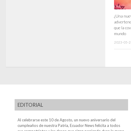
¿Una nue
advertenc
que la cov
mundo
2023-05-2
EDITORIAL
Al celebrarse este 10 de Agosto, un nuevo aniversario del
cumpleaños de nuestra Patria, Ecuador News felicita a todos
sus compatriotas y les desea que sigan poniendo duro la mano