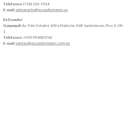
Teléfonos:
(718) 205-7014
semanario@ecuadornews.us
E-mail:
En Ecuador
Guayaquil:
Av. 9 de Octubre 109 y Malecón, Edif. Santistevan, Piso 3, Ofi.
1
Teléfonos:
+593 993683742
ventas@ecuadornews.com.ec
E-mail: