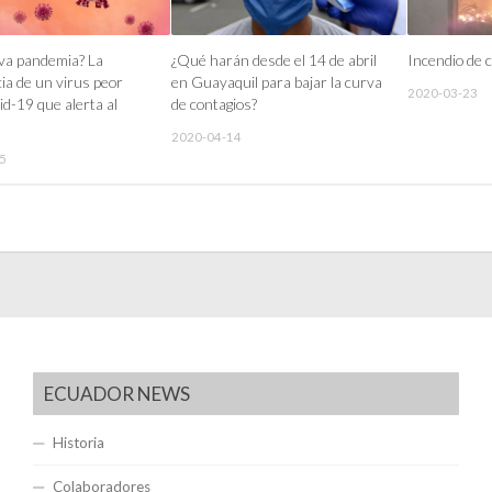
va pandemia? La
¿Qué harán desde el 14 de abril
Incendio de
ia de un virus peor
en Guayaquil para bajar la curva
2020-03-23
id-19 que alerta al
de contagios?
2020-04-14
5
ECUADOR NEWS
Historia
Colaboradores