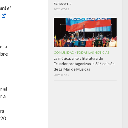
Echeverría
erá el
2026-07-22
r
,
e la
COMUNIDAD
TODAS LAS NOTICIAS
obre
/
La música, arte y literatura de
Ecuador protagonizan la 31ª edición
de La Mar de Músicas
2026-07-15
r al
r a
ra
 20