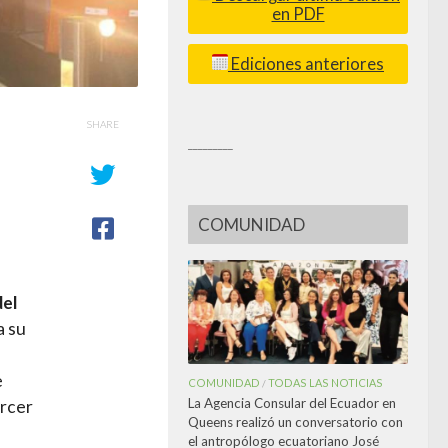
en PDF
Ediciones anteriores
SHARE
_________
COMUNIDAD
del
a su
e
COMUNIDAD
TODAS LAS NOTICIAS
/
La Agencia Consular del Ecuador en
rcer
Queens realizó un conversatorio con
el antropólogo ecuatoriano José