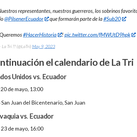
uestros representantes, nuestros guerreros, los sobrinos favorit
ío
@PilsenerEcuador
que formarán parte de la
#Sub20
¡Queremos
#HacerHistoria
!
pic.twitter.com/fMWUtD9hpk
 La Tri ?? (@LaTri)
May 9, 2023
ntinuación el calendario de La Tri
ados Unidos vs. Ecuador
 20 de mayo, 13:00
 San Juan del Bicentenario, San Juan
ovaquia vs. Ecuador
 23 de mayo, 16:00