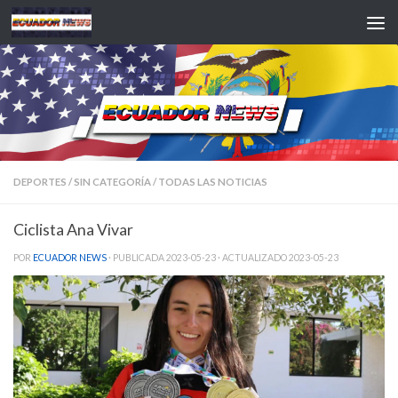
Saltar al contenido
DEPORTES
/
SIN CATEGORÍA
/
TODAS LAS NOTICIAS
Ciclista Ana Vivar
POR
ECUADOR NEWS
· PUBLICADA
2023-05-23
· ACTUALIZADO
2023-05-23