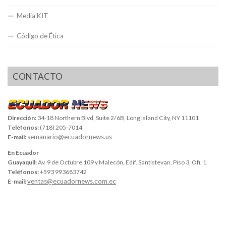
Media KIT
Código de Ética
CONTACTO
Dirección:
34-18 Northern Blvd, Suite 2/6B, Long Island City, NY 11101
Teléfonos:
(718) 205-7014
semanario@ecuadornews.us
E-mail:
En Ecuador
Guayaquil:
Av. 9 de Octubre 109 y Malecón, Edif. Santistevan, Piso 3, Ofi. 1
Teléfonos:
+593 993683742
ventas@ecuadornews.com.ec
E-mail: