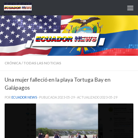
Saltar al contenido
CRÓNICA
/
TODAS LAS NOTICIAS
Una mujer falleció en la playa Tortuga Bay en
Galápagos
POR
ECUADOR NEWS
· PUBLICADA
2023-05-29
· ACTUALIZADO
2023-05-29