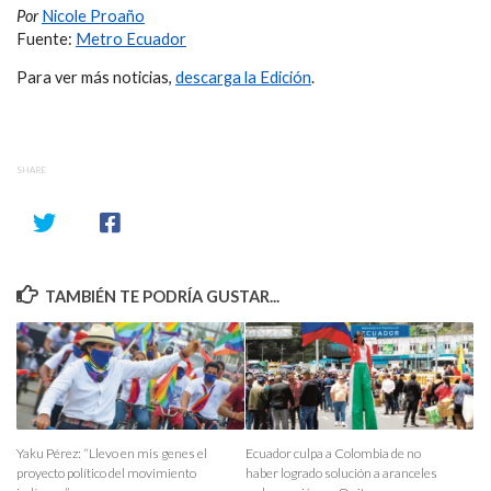
Por
Nicole Proaño
Fuente:
Metro Ecuador
Para ver más noticias,
descarga la Edición
.
SHARE
TAMBIÉN TE PODRÍA GUSTAR...
Yaku Pérez: “Llevo en mis genes el
Ecuador culpa a Colombia de no
proyecto político del movimiento
haber logrado solución a aranceles