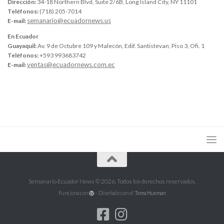
Dirección:
34-18 Northern Blvd, Suite 2/6B, Long Island City, NY 11101
Teléfonos:
(718) 205-7014
semanario@ecuadornews.us
E-mail:
En Ecuador
Guayaquil:
Av. 9 de Octubre 109 y Malecón, Edif. Santistevan, Piso 3, Ofi. 1
Teléfonos:
+593 993683742
ventas@ecuadornews.com.ec
E-mail:
Semanario Ecuador News © 2026. Todos los derechos reservados.
Funciona con
- Diseñado con el
Tema Hueman