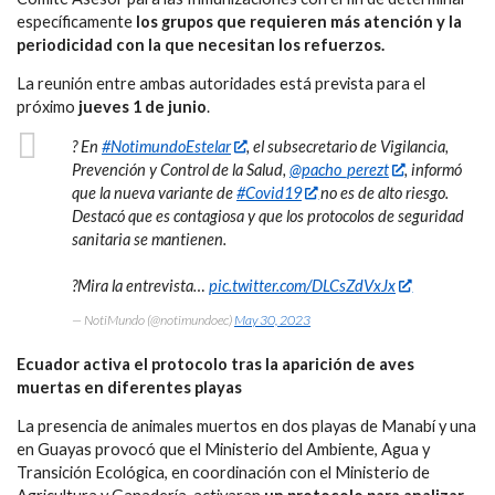
específicamente
los grupos que requieren más atención y la
periodicidad con la que necesitan los refuerzos.
La reunión entre ambas autoridades está prevista para el
próximo
jueves 1 de junio
.
? En
#NotimundoEstelar
, el subsecretario de Vigilancia,
Prevención y Control de la Salud,
@pacho_perezt
, informó
que la nueva variante de
#Covid19
no es de alto riesgo.
Destacó que es contagiosa y que los protocolos de seguridad
sanitaria se mantienen.
?Mira la entrevista…
pic.twitter.com/DLCsZdVxJx
— NotiMundo (@notimundoec)
May 30, 2023
Ecuador activa el protocolo tras la aparición de aves
muertas en diferentes playas
La presencia de animales muertos en dos playas de Manabí y una
en Guayas provocó que el Ministerio del Ambiente, Agua y
Transición Ecológica, en coordinación con el Ministerio de