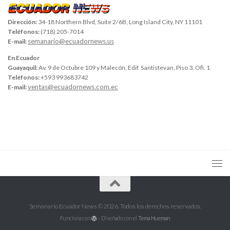
Dirección:
34-18 Northern Blvd, Suite 2/6B, Long Island City, NY 11101
Teléfonos:
(718) 205-7014
semanario@ecuadornews.us
E-mail:
En Ecuador
Guayaquil:
Av. 9 de Octubre 109 y Malecón, Edif. Santistevan, Piso 3, Ofi. 1
Teléfonos:
+593 993683742
ventas@ecuadornews.com.ec
E-mail:
Semanario Ecuador News © 2026. Todos los derechos reservados.
Funciona con
- Diseñado con el
Tema Hueman