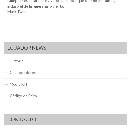
Cumplamos la tarea de vivir de tal modo que cuando muramos,
incluso el de la funeraria lo sienta.
Mark Twain
ECUADOR NEWS
Historia
Colaboradores
Media KIT
Código de Ética
CONTACTO