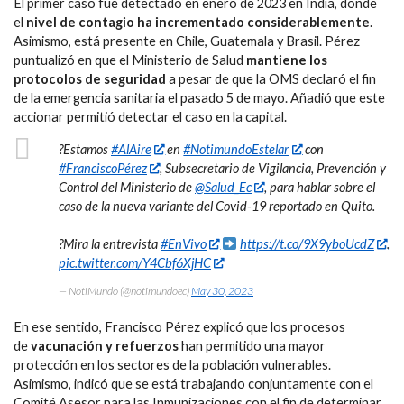
El primer caso fue detectado en enero de 2023 en India, donde
el
nivel de contagio ha incrementado considerablemente
.
Asimismo, está presente en Chile, Guatemala y Brasil. Pérez
puntualizó en que el Ministerio de Salud
mantiene los
protocolos de seguridad
a pesar de que la OMS declaró el fin
de la emergencia sanitaria el pasado 5 de mayo. Añadió que este
accionar permitió detectar el caso en la capital.
?Estamos
#AlAire
en
#NotimundoEstelar
con
#FranciscoPérez
, Subsecretario de Vigilancia, Prevención y
Control del Ministerio de
@Salud_Ec
, para hablar sobre el
caso de la nueva variante del Covid-19 reportado en Quito.
?Mira la entrevista
#EnVivo
https://t.co/9X9yboUcdZ
.
pic.twitter.com/Y4Cbf6XjHC
— NotiMundo (@notimundoec)
May 30, 2023
En ese sentido, Francisco Pérez explicó que los procesos
de
vacunación y refuerzos
han permitido una mayor
protección en los sectores de la población vulnerables.
Asimismo, indicó que se está trabajando conjuntamente con el
Comité Asesor para las Inmunizaciones con el fin de determinar