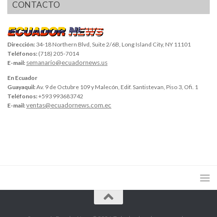
CONTACTO
Dirección:
34-18 Northern Blvd, Suite 2/6B, Long Island City, NY 11101
Teléfonos:
(718) 205-7014
semanario@ecuadornews.us
E-mail:
En Ecuador
Guayaquil:
Av. 9 de Octubre 109 y Malecón, Edif. Santistevan, Piso 3, Ofi. 1
Teléfonos:
+593 993683742
ventas@ecuadornews.com.ec
E-mail: