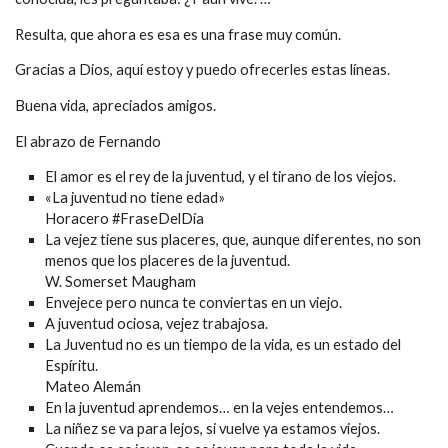
Resulta, que ahora es esa es una frase muy común.
Gracias a Dios, aquí estoy y puedo ofrecerles estas líneas.
Buena vida, apreciados amigos.
El abrazo de Fernando
El amor es el rey de la juventud, y el tirano de los viejos.
«La juventud no tiene edad»
Horacero #FraseDelDía
La vejez tiene sus placeres, que, aunque diferentes, no son
menos que los placeres de la juventud.
W. Somerset Maugham
Envejece pero nunca te conviertas en un viejo.
A juventud ociosa, vejez trabajosa.
La Juventud no es un tiempo de la vida, es un estado del
Espíritu.
Mateo Alemán
En la juventud aprendemos… en la vejes entendemos…
La niñez se va para lejos, si vuelve ya estamos viejos.