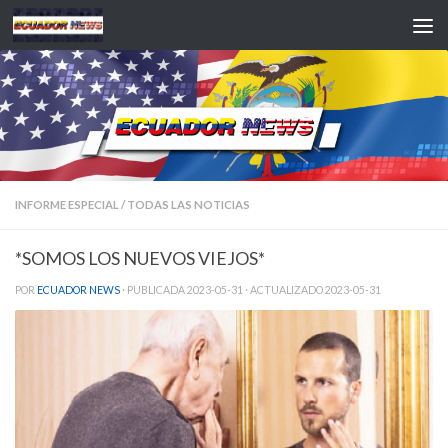
Saltar al contenido
INFORME ESPECIAL
/
TODAS LAS NOTICIAS
*SOMOS LOS NUEVOS VIEJOS*
POR
ECUADOR NEWS
· PUBLICADA
2023-05-31
· ACTUALIZADO
2023-05-31