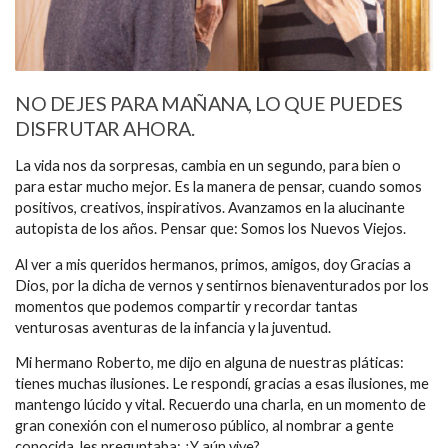
NO DEJES PARA MAÑANA, LO QUE PUEDES
DISFRUTAR AHORA.
La vida nos da sorpresas, cambia en un segundo, para bien o
para estar mucho mejor. Es la manera de pensar, cuando somos
positivos, creativos, inspirativos. Avanzamos en la alucinante
autopista de los años. Pensar que: Somos los Nuevos Viejos.
Al ver a mis queridos hermanos, primos, amigos, doy Gracias a
Dios, por la dicha de vernos y sentirnos bienaventurados por los
momentos que podemos compartir y recordar tantas
venturosas aventuras de la infancia y la juventud.
Mi hermano Roberto, me dijo en alguna de nuestras pláticas:
tienes muchas ilusiones. Le respondí, gracias a esas ilusiones, me
mantengo lúcido y vital. Recuerdo una charla, en un momento de
gran conexión con el numeroso público, al nombrar a gente
conocida, les preguntaba: ¿Y aún vive?…