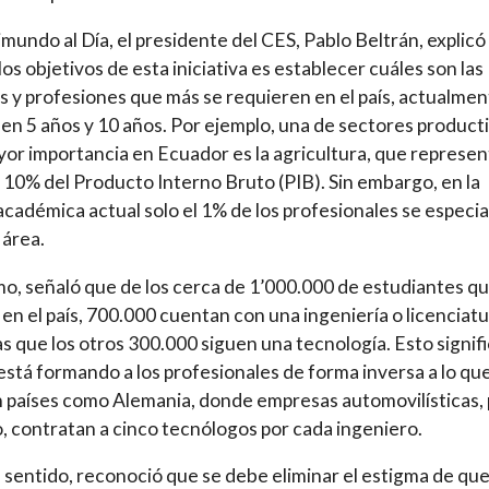
mundo al Día, el presidente del CES, Pablo Beltrán, explicó
los objetivos de esta iniciativa es establecer cuáles son las
s y profesiones que más se requieren en el país, actualmen
 en 5 años y 10 años. Por ejemplo, una de sectores product
or importancia en Ecuador es la agricultura, que represen
 10% del Producto Interno Bruto (PIB). Sin embargo, en la
académica actual solo el 1% de los profesionales se especia
 área.
o, señaló que de los cerca de 1’000.000 de estudiantes q
 en el país, 700.000 cuentan con una ingeniería o licenciatu
s que los otros 300.000 siguen una tecnología. Esto signif
está formando a los profesionales de forma inversa a lo qu
 países como Alemania, donde empresas automovilísticas, 
, contratan a cinco tecnólogos por cada ingeniero.
 sentido, reconoció que se debe eliminar el estigma de qu