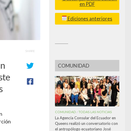
en PDF
Ediciones anteriores
_________
SHARE
un
COMUNIDAD
ste
s
COMUNIDAD
TODAS LAS NOTICIAS
/
on
La Agencia Consular del Ecuador en
erción
Queens realizó un conversatorio con
el antropólogo ecuatoriano José