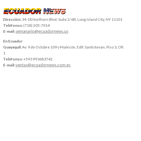
Dirección:
34-18 Northern Blvd, Suite 2/6B, Long Island City, NY 11101
Teléfonos:
(718) 205-7014
semanario@ecuadornews.us
E-mail:
En Ecuador
Guayaquil:
Av. 9 de Octubre 109 y Malecón, Edif. Santistevan, Piso 3, Ofi.
1
Teléfonos:
+593 993683742
ventas@ecuadornews.com.ec
E-mail: