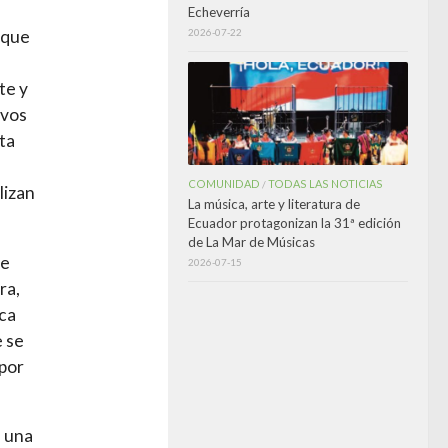
Echeverría
2026-07-22
 que
te y
ivos
ta
COMUNIDAD
TODAS LAS NOTICIAS
/
lizan
La música, arte y literatura de
Ecuador protagonizan la 31ª edición
de La Mar de Músicas
ue
2026-07-15
ra,
ica
e se
por
e una