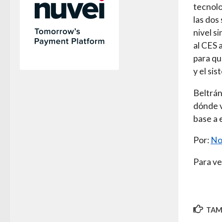
tecnolo
las dos
nivel s
al CES 
para qu
y el si
Beltrán
dónde v
base a 
Por:
No
Para ve
TAMB