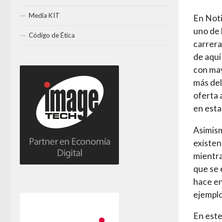
Media KIT
En Noti
uno de 
Código de Ética
carrera
de aquí
con may
más del
oferta 
en esta
Asimism
existen
mientra
que se 
hace en
ejemplo
En este