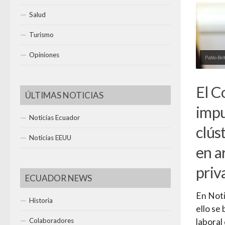
Salud
Turismo
Opiniones
Pablo Bel
El C
ÚLTIMAS NOTICIAS
impu
Noticias Ecuador
clús
Noticias EEUU
en a
priv
ECUADOR NEWS
En Noti
Historia
ello se
Colaboradores
laboral