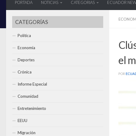
PORTADA
NOTICIAS
CATEGORIAS
ECUADOR NE
ECONOM
CATEGORÍAS
Política
Clús
Economía
el m
Deportes
Crónica
POR
ECUA
Informe Especial
Comunidad
Entretenimiento
EEUU
Migración