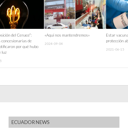
osición del Cenace”:
«Aquí nos mantendremos»
Estar vacuna
 concesionarias de
protección a
2024-09-04
otificaron por qué hubo
2021-06-15
e luz
5
ECUADOR NEWS