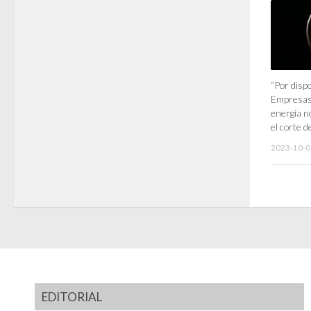
“Por disp
Empresas
energía n
el corte d
2023-10-0
EDITORIAL