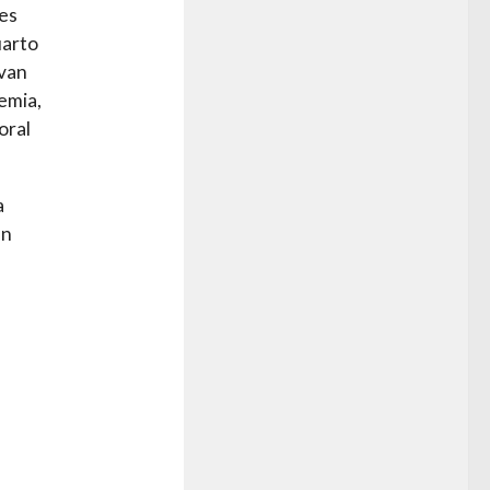
ues
uarto
evan
emia,
oral
a
en