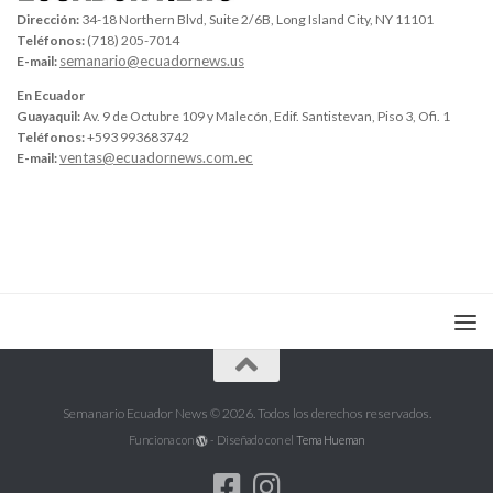
Dirección:
34-18 Northern Blvd, Suite 2/6B, Long Island City, NY 11101
Teléfonos:
(718) 205-7014
semanario@ecuadornews.us
E-mail:
En Ecuador
Guayaquil:
Av. 9 de Octubre 109 y Malecón, Edif. Santistevan, Piso 3, Ofi. 1
Teléfonos:
+593 993683742
ventas@ecuadornews.com.ec
E-mail:
Semanario Ecuador News © 2026. Todos los derechos reservados.
Funciona con
- Diseñado con el
Tema Hueman