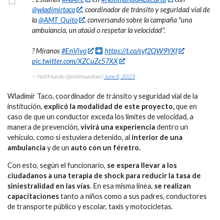
@wladimirtaco
, coordinador de tránsito y seguridad vial de
la
@AMT_Quito
, conversando sobre la campaña "una
ambulancia, un ataúd o respetar la velocidad".
?️ Míranos
#EnVivo
https://t.co/syf2QW9YXf
pic.twitter.com/XZCuZc57XX
— NotiMundo (@notimundoec)
June 8, 2023
Wladimir Taco, coordinador de tránsito y seguridad vial de la
institución,
explicó la modalidad de este proyecto,
que en
caso de que un conductor exceda los límites de velocidad, a
manera de prevención,
vivirá una experiencia
dentro un
vehículo, como si estuviera detenido, al
interior de una
ambulancia
y de un
auto con un féretro.
Con esto, según el funcionario,
se espera llevar a los
ciudadanos a una terapia de shock para reducir la tasa de
siniestralidad en las vías
. En esa misma línea,
se realizan
capacitaciones
tanto a niños como a sus padres, conductores
de transporte público y escolar, taxis y motocicletas.