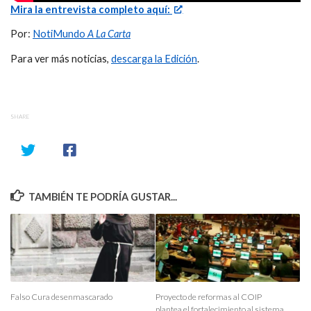
Mira la entrevista completo aquí:
Por:
NotiMundo
A La Carta
Para ver más noticias,
descarga la Edición
.
SHARE
TAMBIÉN TE PODRÍA GUSTAR...
Falso Cura desenmascarado
Proyecto de reformas al COIP
plantea el fortalecimiento al sistema