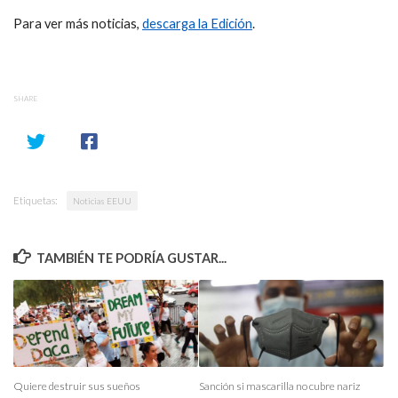
Para ver más noticias,
descarga la Edición
.
SHARE
Etiquetas:
Noticias EEUU
TAMBIÉN TE PODRÍA GUSTAR...
Quiere destruir sus sueños
Sanción si mascarilla no cubre nariz