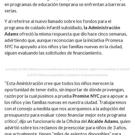
en programas de educación temprana se enfrentan a barreras
serias.
Y al referirse al nuevo llamado sobre los fondos para el
programa de cuidado infantil subsidiado,
la Administración
Adams
ofreció la misma respuesta que dio hace cinco semanas,
advirtiendo que, aunque reconocían que la iniciativa Promesa
NYC ha apoyado a los niños y las familias nuevas en la ciudad,
siguen evaluando las solicitudes de financiamiento.
la concejal Jennifer Gutiérrez en una manifestación afuera de la Alcaldía, exigieron al mandatario la inclusión
de $20 millones para guarderías y programas de educación temprana
“Esta Aministración cree que todos los niños merecen la
oportunidad de tener éxito, sin importar de dónde provengan,
razón por la cual pusimos a prueba
Promise NYC
para apoyar a
los niños y las familias nuevas en nuestra ciudad. Trabajaremos
con el consejo a medida que nos acerquemos a la adopción del
presupuesto para evaluar cómo financiar mejor este programa
crítico”, dijo un funcionario de la Oficina del
Alcalde Adams
, quien
advirtió sobre los reclamos de preescolar para niños de 3 años,
que actualmente, tienen “miles de asientos disponibles” para