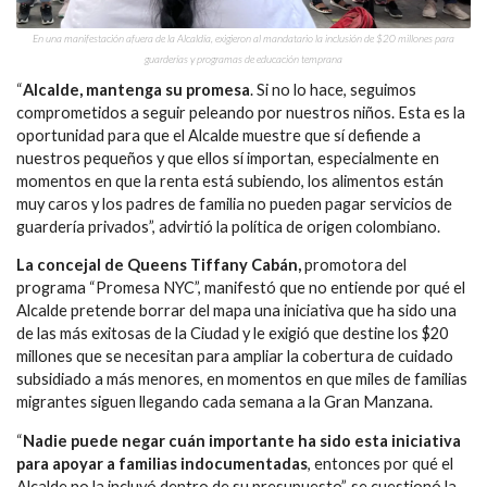
En una manifestación afuera de la Alcaldía, exigieron al mandatario la inclusión de $20 millones para
guarderías y programas de educación temprana
“
Alcalde, mantenga su promesa
. Si no lo hace, seguimos
comprometidos a seguir peleando por nuestros niños. Esta es la
oportunidad para que el Alcalde muestre que sí defiende a
nuestros pequeños y que ellos sí importan, especialmente en
momentos en que la renta está subiendo, los alimentos están
muy caros y los padres de familia no pueden pagar servicios de
guardería privados”, advirtió la política de origen colombiano.
La concejal de Queens Tiffany Cabán,
promotora del
programa “Promesa NYC”, manifestó que no entiende por qué el
Alcalde pretende borrar del mapa una iniciativa que ha sido una
de las más exitosas de la Ciudad y le exigió que destine los $20
millones que se necesitan para ampliar la cobertura de cuidado
subsidiado a más menores, en momentos en que miles de familias
migrantes siguen llegando cada semana a la Gran Manzana.
“
Nadie puede negar cuán importante ha sido esta iniciativa
para apoyar a familias indocumentadas
, entonces por qué el
Alcalde no la incluyó dentro de su presupuesto”, se cuestionó la