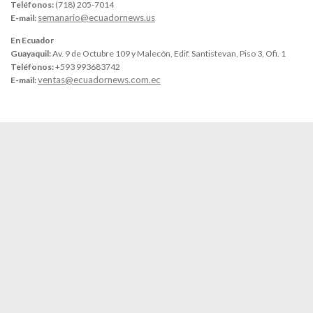
Teléfonos:
(718) 205-7014
semanario@ecuadornews.us
E-mail:
En Ecuador
Guayaquil:
Av. 9 de Octubre 109 y Malecón, Edif. Santistevan, Piso 3, Ofi. 1
Teléfonos:
+593 993683742
ventas@ecuadornews.com.ec
E-mail:
Semanario Ecuador News © 2026. Todos los derechos reservados.
Funciona con
- Diseñado con el
Tema Hueman