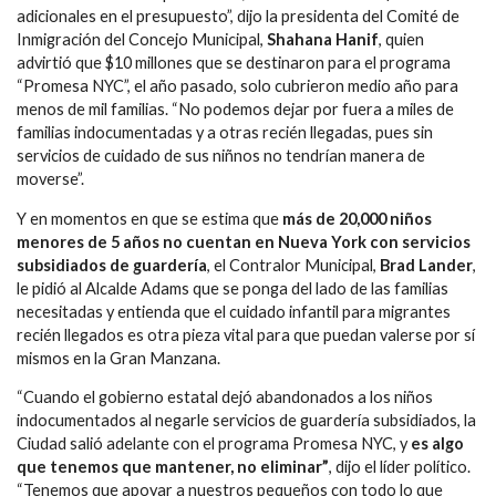
adicionales en el presupuesto”, dijo la presidenta del Comité de
Inmigración del Concejo Municipal,
Shahana Hanif
, quien
advirtió que $10 millones que se destinaron para el programa
“Promesa NYC”, el año pasado, solo cubrieron medio año para
menos de mil familias. “No podemos dejar por fuera a miles de
familias indocumentadas y a otras recién llegadas, pues sin
servicios de cuidado de sus niñnos no tendrían manera de
moverse”.
Y en momentos en que se estima que
más de 20,000 niños
menores de 5 años no cuentan en Nueva York con servicios
subsidiados de guardería
, el Contralor Municipal,
Brad Lander
,
le pidió al Alcalde Adams que se ponga del lado de las familias
necesitadas y entienda que el cuidado infantil para migrantes
recién llegados es otra pieza vital para que puedan valerse por sí
mismos en la Gran Manzana.
“Cuando el gobierno estatal dejó abandonados a los niños
indocumentados al negarle servicios de guardería subsidiados, la
Ciudad salió adelante con el programa Promesa NYC, y
es algo
que tenemos que mantener, no eliminar”
, dijo el líder político.
“Tenemos que apoyar a nuestros pequeños con todo lo que