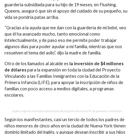
guardería subsidiada para su hijo de 19 meses, en Flushing,
Queens, aseguró que sin el apoyo del cuidado de su pequeño, su
vida se pondría patas arriba.
“Gracias a la ayuda que me dan con la guardería de mi bebé, veo
que él ha avanzado mucho, tanto emocional como
intelectualmente, y de paso eso me permite poder trabajar
algunos días para poder ayudar a mi familia, mientras que nos
resuelven el tema del asilo”, dijo la madre de familia.
Otro de los llamados al alcalde es
la inversión de $4 millones
de dólares
para la expansión en toda la ciudad del Proyecto
Vinculando a las Familias Inmigrantes con la Educación de la
Primera Infancia (LIFE), para apoyar la inscripción de niños de
familias con poco acceso a medios digitales, a programas
escolares.
Angela, migrante colombiana beneficiaria del programa Promesa NYC de guarderías subsidiadas
Según los manifestantes, casi un tercio de todos los padres de
niños menores de cinco años en la ciudad de Nueva York tienen
dominio limitado del inglés, y aunque desean inscribir a sus hijos