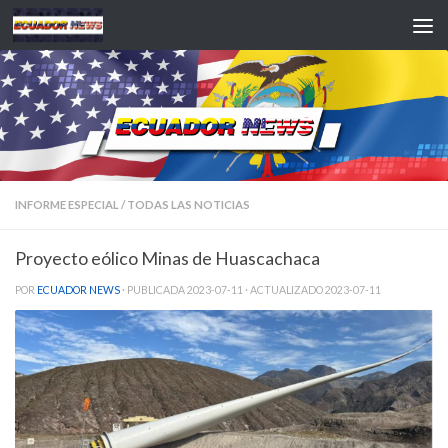
Saltar al contenido
INFORME ESPECIAL
/
TODAS LAS NOTICIAS
Proyecto eólico Minas de Huascachaca
POR
ECUADOR NEWS
· PUBLICADA
2023-07-11
· ACTUALIZADO
2023-07-11