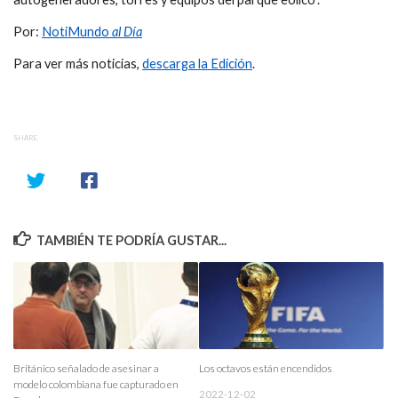
Por:
NotiMundo
al Día
Para ver más noticias,
descarga la Edición
.
SHARE
TAMBIÉN TE PODRÍA GUSTAR...
Británico señalado de asesinar a
Los octavos están encendidos
modelo colombiana fue capturado en
2022-12-02