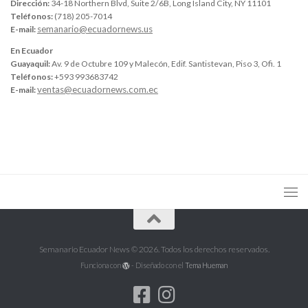
Dirección:
34-18 Northern Blvd, Suite 2/6B, Long Island City, NY 11101
Teléfonos:
(718) 205-7014
semanario@ecuadornews.us
E-mail:
En Ecuador
Guayaquil:
Av. 9 de Octubre 109 y Malecón, Edif. Santistevan, Piso 3, Ofi. 1
Teléfonos:
+593 993683742
ventas@ecuadornews.com.ec
E-mail:
Semanario Ecuador News © 2026. Todos los derechos reservados.
Funciona con
- Diseñado con el
Tema Hueman