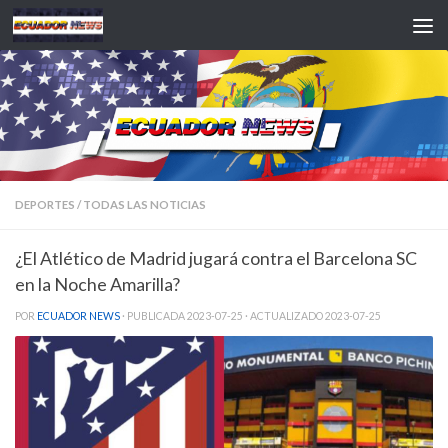
Saltar al contenido
DEPORTES
/
TODAS LAS NOTICIAS
¿El Atlético de Madrid jugará contra el Barcelona SC
en la Noche Amarilla?
POR
ECUADOR NEWS
· PUBLICADA
2023-07-25
· ACTUALIZADO
2023-07-25