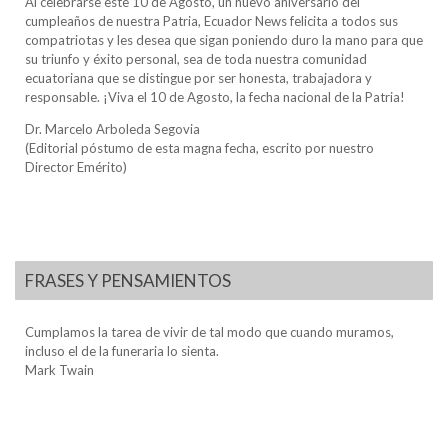
Al celebrarse este 10 de Agosto, un nuevo aniversario del
cumpleaños de nuestra Patria, Ecuador News felicita a todos sus
compatriotas y les desea que sigan poniendo duro la mano para que
su triunfo y éxito personal, sea de toda nuestra comunidad
ecuatoriana que se distingue por ser honesta, trabajadora y
responsable. ¡Viva el 10 de Agosto, la fecha nacional de la Patria!
Dr. Marcelo Arboleda Segovia
(Editorial póstumo de esta magna fecha, escrito por nuestro
Director Emérito)
FRASES Y PENSAMIENTOS
Cumplamos la tarea de vivir de tal modo que cuando muramos,
incluso el de la funeraria lo sienta.
Mark Twain