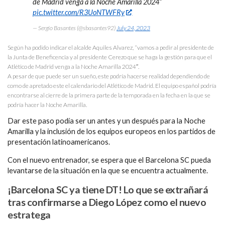
de Madrid venga a la Noche Amarilla 2024”
pic.twitter.com/R3UoNTWFRy
— Sergio Basantes (@sbasantes92)
July 24, 2023
Según ha podido indicar el alcalde Aquiles Alvarez, “vamos a pedir al presidente de
la Junta de Beneficencia y al presidente Cerezo que se haga la gestión para que el
Atlético de Madrid venga a la Noche Amarilla 2024″.
A pesar de que puede ser un sueño, este podría hacerse realidad dependiendo de
como de apretado este el calendario del Atlético de Madrid. El equipo español podría
encontrarse al cierre de la primera parte de la temporada en la fecha en la que se
podría hacer la Noche Amarilla.
Dar este paso podía ser un antes y un después para la Noche
Amarilla y la inclusión de los equipos europeos en los partidos de
presentación latinoamericanos.
Con el nuevo entrenador, se espera que el Barcelona SC pueda
levantarse de la situación en la que se encuentra actualmente.
¡Barcelona SC ya tiene DT! Lo que se extrañará
tras confirmarse a Diego López como el nuevo
estratega