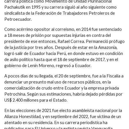
carrera política como Movimiento de Unidad Plurinacional
Pachakutik en 1995 y su carrera siguió al año siguiente como
sindicalista de la Federación de Trabajadores Petroleros de
Petroecuador.
Como acérrimo opositor al correísmo, en 2014 fue sentenciado
a 18 meses de prisión por supuestas injurias en contra del
presidente de ese entonces, Rafael Correa. Permaneció prófugo
de la justicia por tres años. Después de estar en la Amazonía,
logró salir de Ecuador hacia Perú, en donde estuvo en condición
de asilo político hasta que el 18 de septiembre de 2017, y en el
gobierno de Lenín Moreno, regresó a Ecuador.
A pocos días de su llegada, el 20 de septiembre, fue a la Fiscalía a
denunciar un presunto mal uso de recursos públicos, en la
comercialización de crudo entre Ecuador y la empresa privada
Petrochina. Según sus estimaciones, habría dejado pérdidas por
US$ 2.400 millones para el Estado.
En las elecciones de 2021 fue electo asambleísta nacional por la
Alianza Honestidad, y en septiembre del 2022, fue víctima de un
atentado en su residencia. En su carrera periodística ha
publicados para El Universo y la extinta revista Vanguardia.