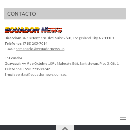
CONTACTO
Dirección:
34-18 Northern Blvd, Suite 2/6B, Long Island City, NY 11101
Teléfonos:
(718) 205-7014
semanario@ecuadornews.us
E-mail:
En Ecuador
Guayaquil:
Av. 9 de Octubre 109 y Malecón, Edif. Santistevan, Piso 3, Ofi. 1
Teléfonos:
+593 993683742
ventas@ecuadornews.com.ec
E-mail: