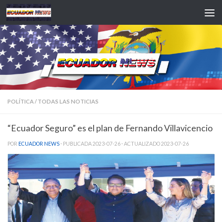
Saltar al contenido
POLÍTICA
/
TODAS LAS NOTICIAS
“Ecuador Seguro” es el plan de Fernando Villavicencio
POR
ECUADOR NEWS
· PUBLICADA
2023-07-26
· ACTUALIZADO
2023-07-26