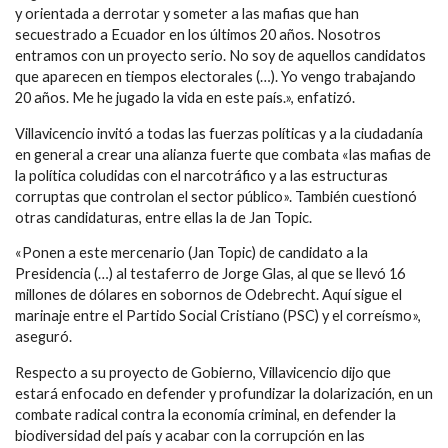
y orientada a derrotar y someter a las mafias que han
secuestrado a Ecuador en los últimos 20 años. Nosotros
entramos con un proyecto serio. No soy de aquellos candidatos
que aparecen en tiempos electorales (…). Yo vengo trabajando
20 años. Me he jugado la vida en este país.», enfatizó.
Villavicencio invitó a todas las fuerzas políticas y a la ciudadanía
en general a crear una alianza fuerte que combata «las mafias de
la política coludidas con el narcotráfico y a las estructuras
corruptas que controlan el sector público». También cuestionó
otras candidaturas, entre ellas la de Jan Topic.
«Ponen a este mercenario (Jan Topic) de candidato a la
Presidencia (…) al testaferro de Jorge Glas, al que se llevó 16
millones de dólares en sobornos de Odebrecht. Aquí sigue el
marinaje entre el Partido Social Cristiano (PSC) y el correísmo»,
aseguró.
Respecto a su proyecto de Gobierno, Villavicencio dijo que
estará enfocado en defender y profundizar la dolarización, en un
combate radical contra la economía criminal, en defender la
biodiversidad del país y acabar con la corrupción en las