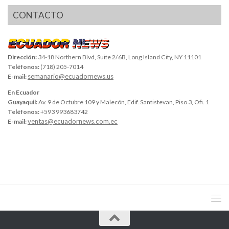
CONTACTO
Dirección:
34-18 Northern Blvd, Suite 2/6B, Long Island City, NY 11101
Teléfonos:
(718) 205-7014
semanario@ecuadornews.us
E-mail:
En Ecuador
Guayaquil:
Av. 9 de Octubre 109 y Malecón, Edif. Santistevan, Piso 3, Ofi. 1
Teléfonos:
+593 993683742
ventas@ecuadornews.com.ec
E-mail: