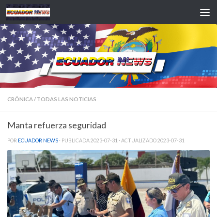
Saltar al contenido
CRÓNICA
/
TODAS LAS NOTICIAS
Manta refuerza seguridad
POR
ECUADOR NEWS
· PUBLICADA
2023-07-31
· ACTUALIZADO
2023-07-31