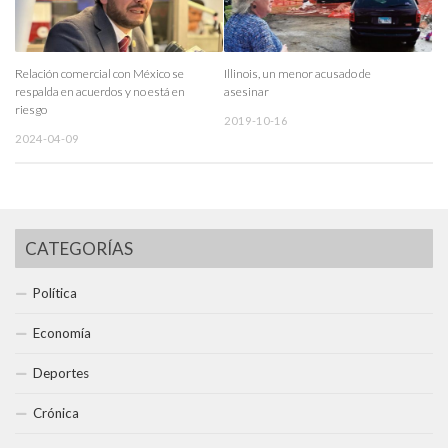
Relación comercial con México se
Illinois, un menor acusado de
respalda en acuerdos y no está en
asesinar
riesgo
2019-10-16
2024-04-09
CATEGORÍAS
Política
Economía
Deportes
Crónica