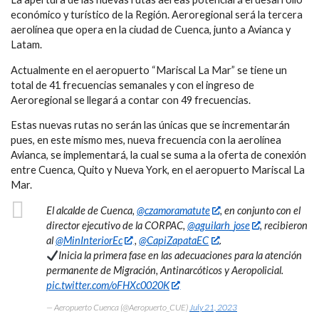
económico y turístico de la Región. Aeroregional será la tercera
aerolínea que opera en la ciudad de Cuenca, junto a Avianca y
Latam.
Actualmente en el aeropuerto “Mariscal La Mar” se tiene un
total de 41 frecuencias semanales y con el ingreso de
Aeroregional se llegará a contar con 49 frecuencias.
Estas nuevas rutas no serán las únicas que se incrementarán
pues, en este mismo mes, nueva frecuencia con la aerolínea
Avianca, se implementará, la cual se suma a la oferta de conexión
entre Cuenca, Quito y Nueva York, en el aeropuerto Mariscal La
Mar.
El alcalde de Cuenca,
@czamoramatute
, en conjunto con el
director ejecutivo de la CORPAC,
@aguilarh_jose
, recibieron
al
@MinInteriorEc
,
@CapiZapataEC
.
Inicia la primera fase en las adecuaciones para la atención
permanente de Migración, Antinarcóticos y Aeropolicial.
pic.twitter.com/oFHXc0020K
— Aeropuerto Cuenca (@Aeropuerto_CUE)
July 21, 2023