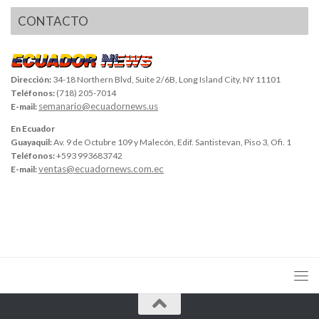
CONTACTO
Dirección:
34-18 Northern Blvd, Suite 2/6B, Long Island City, NY 11101
Teléfonos:
(718) 205-7014
semanario@ecuadornews.us
E-mail:
En Ecuador
Guayaquil:
Av. 9 de Octubre 109 y Malecón, Edif. Santistevan, Piso 3, Ofi. 1
Teléfonos:
+593 993683742
ventas@ecuadornews.com.ec
E-mail: