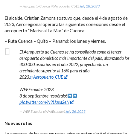
— Aeropuerto Cuenca (@Aeropuerto_CUE)
July 28, 2023
El alcalde, Cristian Zamora sostuvo que, desde el 4 de agosto de
2023, Aeroregional operará las siguientes conexiones desde el
aeropuerto “Mariscal La Mar” de Cuenca:
– Ruta Cuenca – Quito – Panamá: los lunes y viernes.
El Aeropuerto de Cuenca se ha consolidado como el tercer
aeropuerto doméstico más importante del país, alcanzando los
400.000 usuarios en el año 2022, proyectando un
crecimiento superior al 16% para el año
2023.
@Aeropuerto_CUE
WEFEcuador 2023
8 de septiembre ¡espéralo!
pic.twitter.com/N9Llaea2eN
— WEF Ecuador (@WefEcuador)
July 26, 2023
Nuevas rutas
La apertura de las nuevas rutas aéreas potenciará el desarrollo