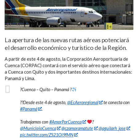
La apertura de las nuevas rutas aéreas potenciará
el desarrollo económico y turístico de la Región.
A partir de este 4 de agosto, la Corporación Aeroportuaria de
Cuenca (CORPAC) contará con el servicio aéreo que conectará
a Cuenca con Quito y dos importantes destinos internacionales:
Panamá y Lima.
?Cuenca – Quito – Panamá ?
??Desde este 4 de agosto,
@EcAeroregional
te conecta con
#Panamá
.
Trabajamos con
#AmorPorCuenca
?
@MunicipioCuenca
@czamoramatute
@aguilarh_jose
pic.twitter.com/ZS21Oi9fMN