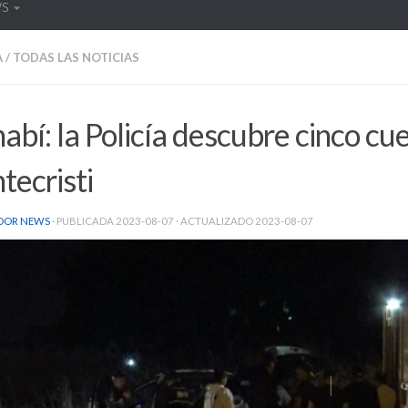
WS
A
/
TODAS LAS NOTICIAS
bí: la Policía descubre cinco cu
tecristi
DOR NEWS
· PUBLICADA
2023-08-07
· ACTUALIZADO
2023-08-07