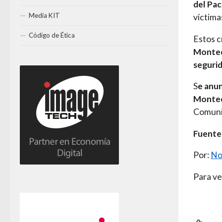
del Pac
Media KIT
víctim
Código de Ética
Estos c
Montecr
segurid
S
e anu
Montecr
Comuni
Fuente
Por:
No
Para ve