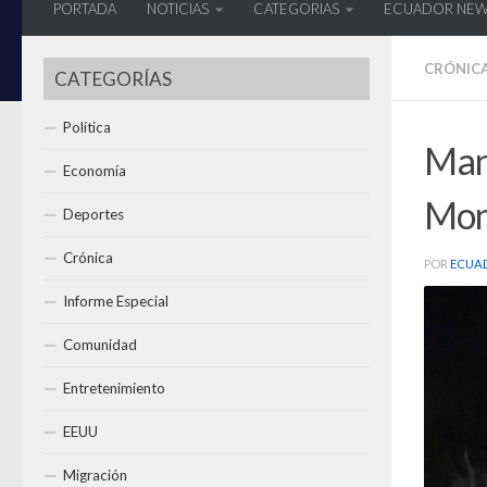
PORTADA
NOTICIAS
CATEGORIAS
ECUADOR NE
CRÓNIC
CATEGORÍAS
Política
Mana
Economía
Mon
Deportes
Crónica
POR
ECUA
Informe Especial
Comunidad
Entretenimiento
EEUU
Migración