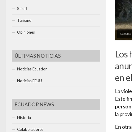
Salud
Turismo
Opiniones
Créditos:
Los 
ÚLTIMAS NOTICIAS
anun
Noticias Ecuador
en e
Noticias EEUU
La viol
Este fi
ECUADOR NEWS
persona
la provi
Historia
En otra
Colaboradores