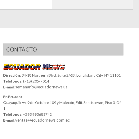
CONTACTO
Dirección:
34-18 Northern Blvd, Suite 2/6B, Long Island City, NY 11101
Teléfonos:
(718) 205-7014
semanario@ecuadornews.us
E-mail:
En Ecuador
Guayaquil:
Av. 9 de Octubre 109 y Malecón, Edif. Santistevan, Piso 3, Ofi.
1
Teléfonos:
+593 993683742
ventas@ecuadornews.com.ec
E-mail: