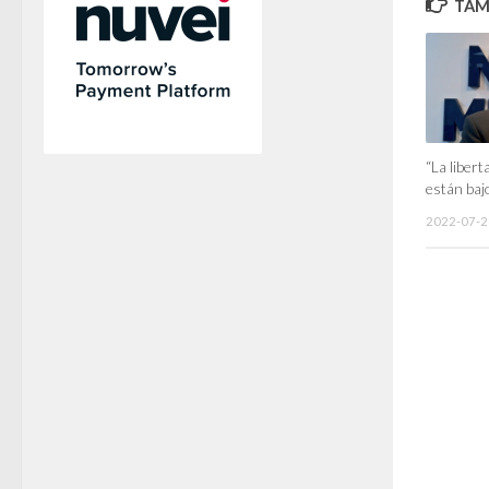
TAMB
“La libert
están baj
2022-07-2