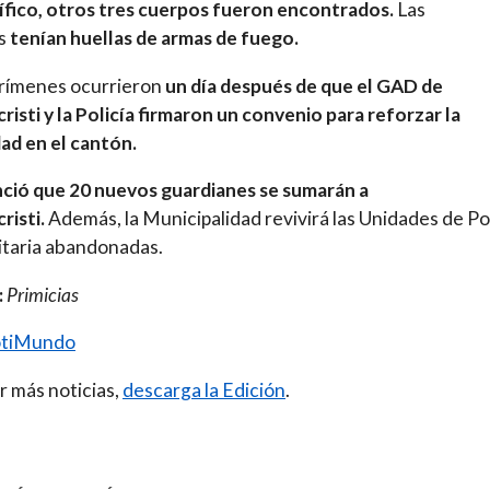
ífico, otros tres cuerpos fueron encontrados.
Las
as
tenían huellas de armas de fuego.
rímenes ocurrieron
un día después de que el GAD de
isti y la Policía firmaron un convenio para reforzar la
ad en el cantón.
nció que 20 nuevos guardianes se sumarán a
isti.
Además, la Municipalidad revivirá las Unidades de Pol
taria abandonadas.
:
Primicias
tiMundo
r más noticias,
descarga la Edición
.