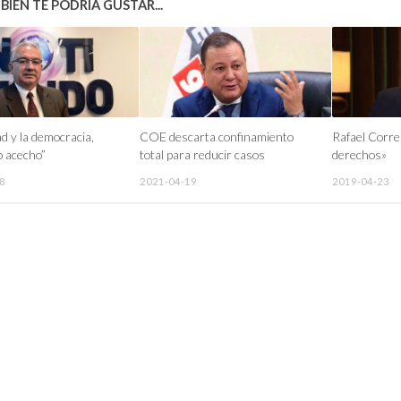
IÉN TE PODRÍA GUSTAR...
ad y la democracia,
COE descarta confinamiento
Rafael Corre
o acecho”
total para reducir casos
derechos»
8
2021-04-19
2019-04-23