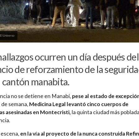
 El Universo
hallazgos ocurren un día después del
cio de reforzamiento de la segurid
l cantón manabita.
encia no se detiene en Manabí,
pese al estado de excepció
n de semana,
Medicina Legal levantó cinco cuerpos de
s asesinadas en Montecristi,
la quinta ciudad más poblad
ncia.
 escena,
en la vía al proyecto de la nunca construida Refi