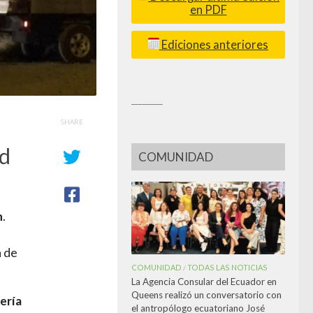
en PDF
Ediciones anteriores
_________
SHARE
ad
COMUNIDAD
n
.
a de
COMUNIDAD
TODAS LAS NOTICIAS
/
La Agencia Consular del Ecuador en
Queens realizó un conversatorio con
nería
el antropólogo ecuatoriano José