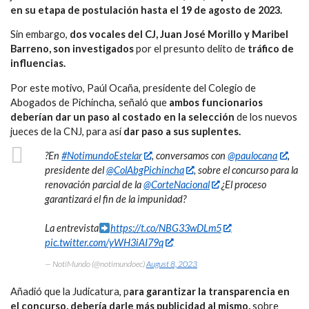
en su etapa de postulación hasta el 19 de agosto de 2023.
Sin embargo,
dos vocales del CJ, Juan José Morillo y Maribel
Barreno, son investigados
por el presunto delito de
tráfico de
influencias.
Por este motivo, Paúl Ocaña, presidente del Colegio de
Abogados de Pichincha, señaló que
ambos funcionarios
deberían dar un paso al costado en la selección
de los nuevos
jueces de la CNJ, para así
dar paso a sus suplentes.
?En
#NotimundoEstelar
, conversamos con
@paulocana
,
presidente del
@ColAbgPichincha
, sobre el concurso para la
renovación parcial de la
@CorteNacional
¿El proceso
garantizará el fin de la impunidad?
La entrevista
https://t.co/NBG33wDLm5
pic.twitter.com/yWH3iAI79q
— NotiMundo (@notimundoec)
August 8, 2023
Añadió que la Judicatura, p
ara garantizar la transparencia en
el concurso, debería darle más publicidad al mismo,
sobre