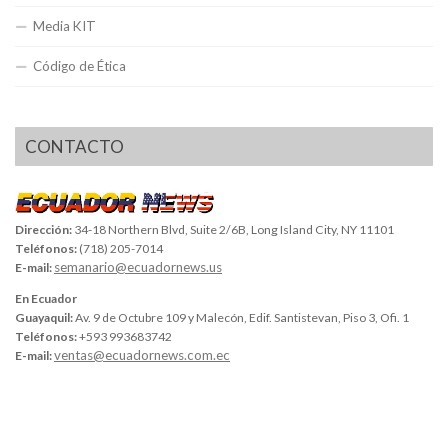
Media KIT
Código de Ética
CONTACTO
Dirección:
34-18 Northern Blvd, Suite 2/6B, Long Island City, NY 11101
Teléfonos:
(718) 205-7014
semanario@ecuadornews.us
E-mail:
En Ecuador
Guayaquil:
Av. 9 de Octubre 109 y Malecón, Edif. Santistevan, Piso 3, Ofi. 1
Teléfonos:
+593 993683742
ventas@ecuadornews.com.ec
E-mail: