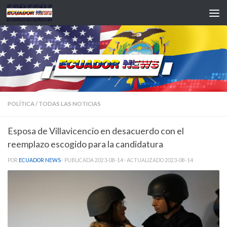
Saltar al contenido
POLÍTICA
/
TODAS LAS NOTICIAS
Esposa de Villavicencio en desacuerdo con el
reemplazo escogido para la candidatura
POR
ECUADOR NEWS
· PUBLICADA
2023-08-14
· ACTUALIZADO
2023-08-14