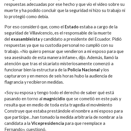
respuestas adecuadas por ese hecho y que vio el vídeo sobre su
muerte y ha podido concluir que la seguridad ni hizo su trabajo ni
lo protegió como debía.
Por eso consideró que, como el
Estado
estaba a cargo de la
seguridad de Villavicencio
,
es el responsable de la muerte
del
exasambleísta
y candidato a presidente del Ecuador. Pidió
respuestas ya que su custodia personal no cumplió con su
trabajo. «No quiero pensar que vendieron a mi esposo para que
sea asesinado de esta manera infame», dijo. Además, llamó la
atención que tras el sicariato misteriosamente comenzó a
funcionar bien la estructura de la
Policía Nacional
y los
capturaron y en menos de seis horas hubo la audiencia de
flagrancia y recibieron medidas.
«Soy su esposa y tengo todo el derecho de saber qué está
pasando en torno al
magnicidio
que se cometió en este país y
resulta que en medio de toda esta tragedia el movimiento
Construye que estaba prestándole el nombre a mi esposo para
que participe…han tomado la medida arbitraria de nombrar a la
candidata a la
Vicepresidencia
para que reemplace a
Fernando», cuestionó.