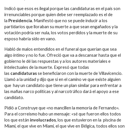
Indicó que esos es ilegal porque las candidaturas en el país son
irrenunciables porque quien debe ser reemplazado es el de
la
Presidencia
. Manifestó que no se puede inducir a los
partidarios que lloraban su muerte a que sean engañados y la
votación podría ser nula, los votos perdidos y la muerte de su
esposo habría sido en vano.
Habló de malos entendidos en el funeral que querían que sea
algo íntimo y no lo fue. Ofreció que va a descansar hasta que el
gobierno le dé las respuestas y a los autores materiales e
intelectuales de la muerte. Expresó que todas
las
candidaturas
se beneficiaron con la muerte de Villavicencio.
Llamó a la unidad y dijo que si en el camino ve que existe alguien
que hay un candidato que tiene un plan similar para enfrentar a
las mafias narco políticas y al narcotráfico dará el apoyo a ese
candidato.
Pidió a Construye que «no mancillen la memoria de Fernando».
Para el correísmo hubo un mensaje: «sé que fueron ellos todos
los que están
involucrados
, los que estuvieron en la piscina de
Miami, el que vive en Miami, el que vive en Bélgica, todos ellos son