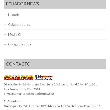
ECUADOR NEWS
Historia
Colaboradores
Media KIT
Código de Ética
CONTACTO
Dirección:
34-18 Northern Blvd, Suite 2/6B, Long Island City, NY 11101
Teléfonos:
(718) 205-7014
semanario@ecuadornews.us
E-mail:
En Ecuador
Guayaquil:
Av. 9 de Octubre 109 y Malecón, Edif. Santistevan, Piso 3, Ofi. 1