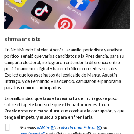
afirma analista
En NotiMundo Estelar, Andrés Jaramillo, periodista y analista
político, señaló que varios candidatos a la Presidencia, para su
campaña electoral, no lograron entender la diferencia entre
posicionamiento digital y hacer el ridículo en redes sociales.
Explicó que los asesinatos del exalcalde de Manta, Agustín
Intriago, y de Fernando Villavicencio, cambiaron el panorama
para los comicios anticipados.
Jaramillo indicó que
tras el asesinato de Intriago,
se puso
sobre el tapete la idea de que
el Ecuador necesita un
Presidente con mano dura,
que combata la corrupción, y que
tenga el
ímpetu y músculo para enfrentarla.
?Estamos
#AlAire
en
#NotimundoEstelar
con
@andresgaj
, periodista y analista político, para conocer