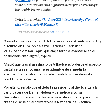
sobre el posicionamiento digital en la campaña electoral que
han tenido los candidatos.
?Mira la entrevista
#EnVivo
https://t.co/cEyyYTIv11
pic.twitter.com/iyHMKwIoyz
— NotiMundo (@notimundoec)
August 17, 2023
“Cuando ocurrió,
dos candidatos habían construido su perfil y
discurso en función de este justiciero.
Fernando
Villavicencio y Jan Topic,
que empezaron a levantarse en el
posicionamiento digital”, explicó.
Añadió que
tras
el
asesinato
de
Villavicencio
, desde el aspecto
digital, se
presentó una incertidumbre de si medir la
aceptación o el alcance c
on el excandidato presidencial, o
con
Christian Zurita.
Por último, señaló que
el debate presidencial dio fuerza a la
candidatura de Daniel Noboa
, y
perjudicó
a
Luisa
González
por el mantra de su discurso de
evocar el pasado, y
traer a discusión
el proyecto de la
Refinería del Pacífico
.