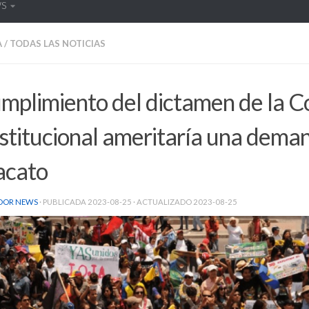
WS
A
/
TODAS LAS NOTICIAS
mplimiento del dictamen de la C
stitucional ameritaría una dema
acato
DOR NEWS
· PUBLICADA
2023-08-25
· ACTUALIZADO
2023-08-25