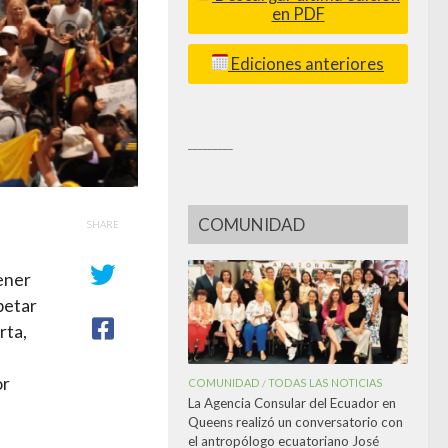
en PDF
Ediciones anteriores
_________
COMUNIDAD
SHARE
ener
petar
rta,
or
COMUNIDAD
TODAS LAS NOTICIAS
/
La Agencia Consular del Ecuador en
Queens realizó un conversatorio con
el antropólogo ecuatoriano José