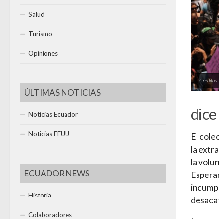
Salud
Turismo
Opiniones
Créditos:
ÚLTIMAS NOTICIAS
dice
Noticias Ecuador
Noticias EEUU
El cole
la extr
la volu
ECUADOR NEWS
Esperan
incumpl
Historia
desaca
Colaboradores