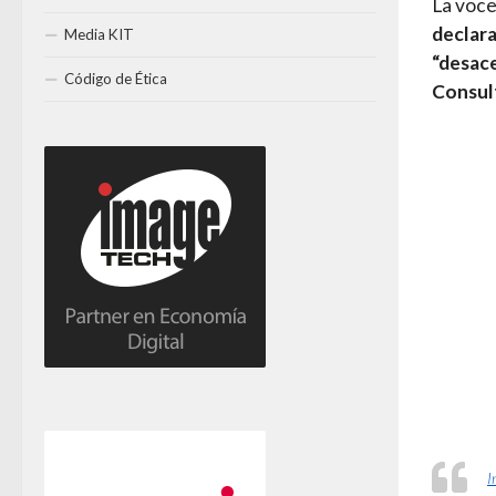
La voce
declara
Media KIT
“desac
Código de Ética
Consul
I