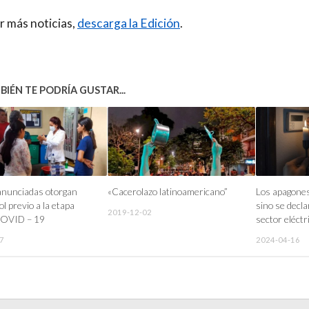
r más noticias,
descarga la Edición
.
IÉN TE PODRÍA GUSTAR...
anunciadas otorgan
«Cacerolazo latinoamericano”
Los apagones
ol previo a la etapa
sino se decl
2019-12-02
 COVID – 19
sector eléctr
7
2024-04-16