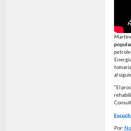
Martín
popula
petrole
Energía
tomaría
al sigu
“El pro
rehabil
Consulta
Escucha
Por:
No