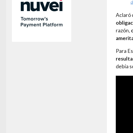
d
Aclaró 
obligac
razón,
amerit
Para E
resulta
debía s