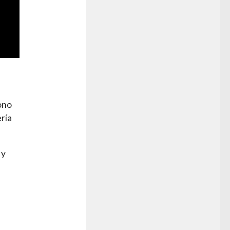
ono
ría
 y