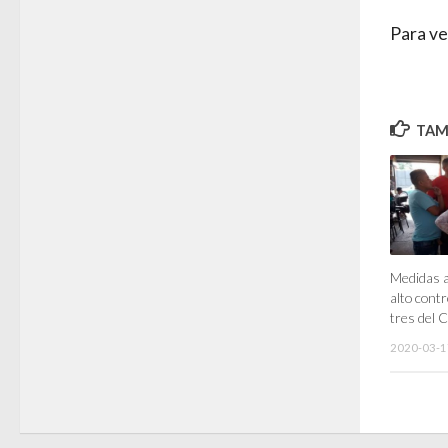
Para ve
TAMB
Medidas 
alto contr
tres del
2020-03-1