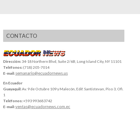
CONTACTO
Dirección:
34-18 Northern Blvd, Suite 2/6B, Long Island City, NY 11101
Teléfonos:
(718) 205-7014
semanario@ecuadornews.us
E-mail:
En Ecuador
Guayaquil:
Av. 9 de Octubre 109 y Malecón, Edif. Santistevan, Piso 3, Ofi.
1
Teléfonos:
+593 993683742
ventas@ecuadornews.com.ec
E-mail: