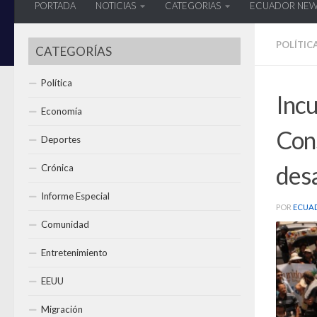
PORTADA
NOTICIAS
CATEGORIAS
ECUADOR NE
POLÍTIC
CATEGORÍAS
Política
Incu
Economía
Con
Deportes
des
Crónica
Informe Especial
POR
ECUA
Comunidad
Entretenimiento
EEUU
Migración