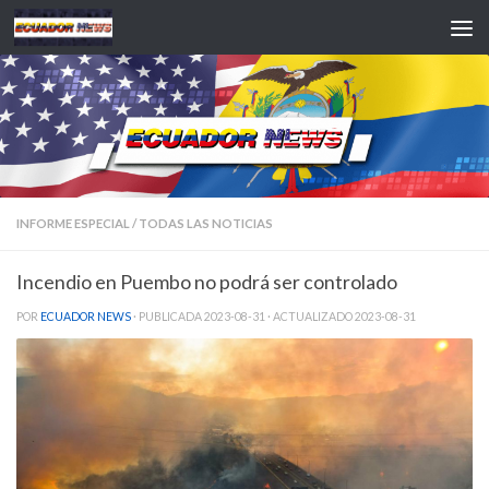
Saltar al contenido
INFORME ESPECIAL
/
TODAS LAS NOTICIAS
Incendio en Puembo no podrá ser controlado
POR
ECUADOR NEWS
· PUBLICADA
2023-08-31
· ACTUALIZADO
2023-08-31