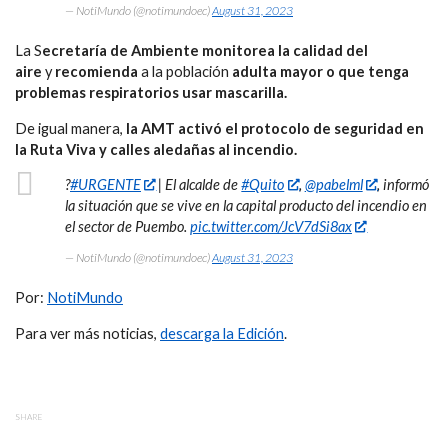
— NotiMundo (@notimundoec)
August 31, 2023
La S
ecretaría de Ambiente monitorea la calidad del
aire
y
recomienda
a la población
adulta mayor o que tenga
problemas respiratorios usar mascarilla.
De igual manera,
la AMT activó el protocolo de seguridad en
la Ruta Viva y calles aledañas al incendio.
?
#URGENTE
| El alcalde de
#Quito
,
@pabelml
, informó
la situación que se vive en la capital producto del incendio en
el sector de Puembo.
pic.twitter.com/JcV7dSi8ax
— NotiMundo (@notimundoec)
August 31, 2023
Por:
NotiMundo
Para ver más noticias,
descarga la Edición
.
SHARE