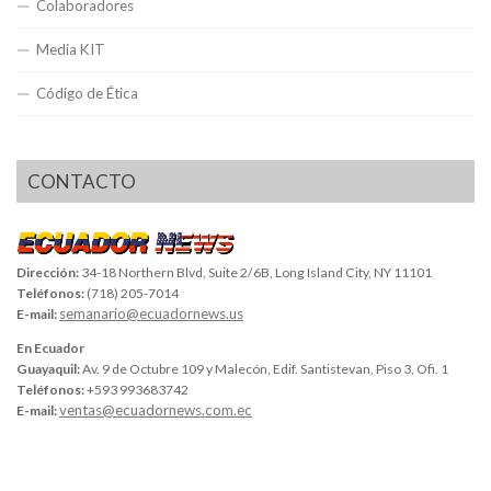
Colaboradores
Media KIT
Código de Ética
CONTACTO
Dirección:
34-18 Northern Blvd, Suite 2/6B, Long Island City, NY 11101
Teléfonos:
(718) 205-7014
semanario@ecuadornews.us
E-mail:
En Ecuador
Guayaquil:
Av. 9 de Octubre 109 y Malecón, Edif. Santistevan, Piso 3, Ofi. 1
Teléfonos:
+593 993683742
ventas@ecuadornews.com.ec
E-mail: