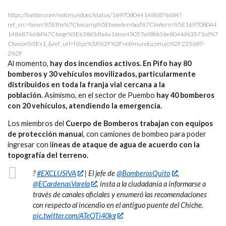
https://twitter.com/notimundoec/status/1697080441486876684?
ref_src=twsrc%5Etfw%7Ctwcamp%5Etweetembed%7Ctwterm%5E169708044
1486876684%7Ctwgr%5E638d3dfa4a16cce45057ed8bb36e8044d63571cd%7
Ctwcon%5Es1_&ref_url=https%3A%2F%2Fnotimundo.com.ec%2F225689-
2%2F
Al momento,
hay dos incendios activos. En Pifo hay 80
bomberos y 30 vehículos movilizados, particularmente
distribuidos en toda la franja vial cercana a la
población.
Asimismo, en el sector de Puembo
hay 40 bomberos
con 20 vehículos, atendiendo la emergencia.
Los miembros del
Cuerpo de Bomberos trabajan con equipos
de protección manua
l, con camiones de bombeo para poder
ingresar con l
íneas de ataque de agua de acuerdo con la
topografía del terreno.
?
#EXCLUSIVA
| El jefe de
@BomberosQuito
,
@ECardenasVarela
, insta a la ciudadanía a informarse a
través de canales oficiales y enumeró las recomendaciones
con respecto al incendio en el antiguo puente del Chiche.
pic.twitter.com/ATeQTi40kg