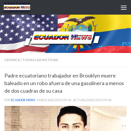
Saltar al contenido
CRÓNICA
/
TODAS LAS NOTICIAS
Padre ecuatoriano trabajador en Brooklyn muere
baleado en un robo afuera de una gasolinera a menos
de dos cuadras de su casa
POR
ECUADOR NEWS
· PUBLICADA
2023-09-06
· ACTUALIZADO
2023-09-06