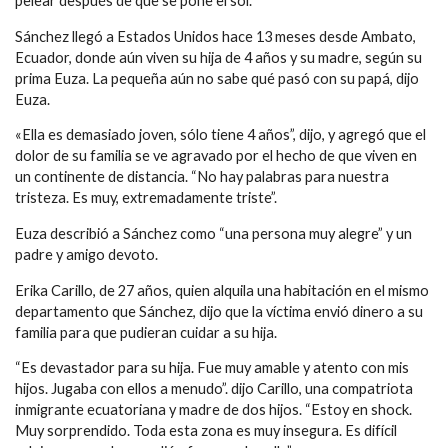
pelear después de que se pone el sol.
Sánchez llegó a Estados Unidos hace 13 meses desde Ambato,
Ecuador, donde aún viven su hija de 4 años y su madre, según su
prima Euza. La pequeña aún no sabe qué pasó con su papá, dijo
Euza.
«Ella es demasiado joven, sólo tiene 4 años”, dijo, y agregó que el
dolor de su familia se ve agravado por el hecho de que viven en
un continente de distancia. “No hay palabras para nuestra
tristeza. Es muy, extremadamente triste”.
Euza describió a Sánchez como “una persona muy alegre” y un
padre y amigo devoto.
Erika Carillo, de 27 años, quien alquila una habitación en el mismo
departamento que Sánchez, dijo que la víctima envió dinero a su
familia para que pudieran cuidar a su hija.
“Es devastador para su hija. Fue muy amable y atento con mis
hijos. Jugaba con ellos a menudo”. dijo Carillo, una compatriota
inmigrante ecuatoriana y madre de dos hijos. “Estoy en shock.
Muy sorprendido. Toda esta zona es muy insegura. Es difícil