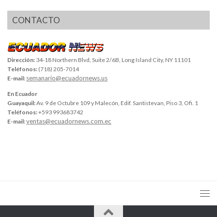
CONTACTO
Dirección:
34-18 Northern Blvd, Suite 2/6B, Long Island City, NY 11101
Teléfonos:
(718) 205-7014
semanario@ecuadornews.us
E-mail:
En Ecuador
Guayaquil:
Av. 9 de Octubre 109 y Malecón, Edif. Santistevan, Piso 3, Ofi. 1
Teléfonos:
+593 993683742
ventas@ecuadornews.com.ec
E-mail: