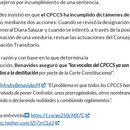
sejeros por incumplimiento de una sentencia.
es insistió en que
el CPCCS ha incumplido dictámenes de 
to, mediante dos acciones: Cuando se revisó la designación 
general Diana Salazar y cuando se intentó, a través de la pos
ación de una veeduría, revisar las actuaciones del Consej
pación Transitorio.
 razón y con base en lo que determina la
ución,
Benavides aseguró que
“los vocales del CPCCS ya son
os a la destitución
por parte de la Corte Constitucional”.
@AndreBenavidesM
: "El problema es que todos los CPCCS ha
ratado de poner Contralor, unos prorrogándoles, otros nombran
edo o declarando nulidades y cambiando reglamentos".
a entrevista
https://t.co/ge250cMX7C
ic.twitter.com/lZr7zrCLa2