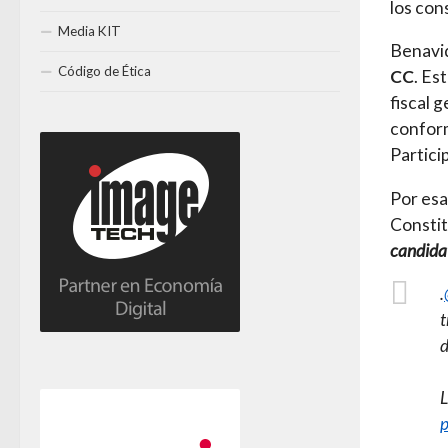
los con
Media KIT
Benavid
Código de Ética
CC
. Es
fiscal 
conform
Partici
Por esa
Constit
candidat
.
t
d
L
p