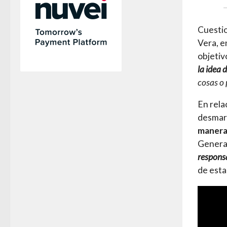
—
Cuestio
Vera, e
objeti
la idea 
cosas o 
En rela
desmarc
manera 
General
responsa
de esta