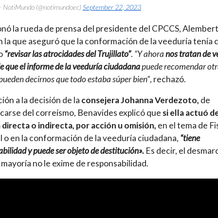
 NotiMundo (@notimundoec)
September 22, 2023
nó la rueda de prensa del presidente del CPCCS, Alember
n la que aseguró que la conformación de la veeduría tenía
vo
“revisar las atrocidades del Trujillato”
.
“Y ahora
nos tratan de v
de que el informe de la veeduría ciudadana
puede recomendar otr
pueden decirnos que todo estaba súper bien”
, rechazó.
ción a la decisión de la
consejera Johanna Verdezoto,
de
arse del correísmo, Benavides explicó que
si ella actuó d
directa o indirecta, por acción u omisión,
en el tema de Fi
 o en la conformación de la veeduría ciudadana,
“tiene
bilidad y puede ser objeto de destitución».
Es decir, el desmar
 mayoría no le exime de responsabilidad.