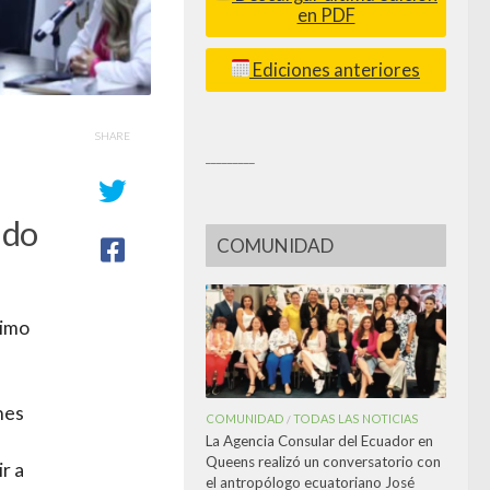
en PDF
Ediciones anteriores
SHARE
_________
ado
COMUNIDAD
ximo
nes
COMUNIDAD
TODAS LAS NOTICIAS
/
,
La Agencia Consular del Ecuador en
Queens realizó un conversatorio con
r a
el antropólogo ecuatoriano José