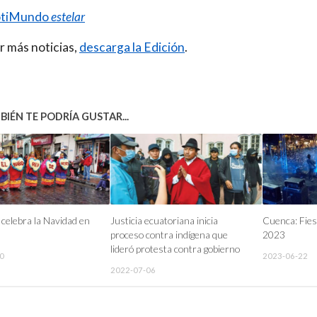
tiMundo
estelar
r más noticias,
descarga la Edición
.
IÉN TE PODRÍA GUSTAR...
celebra la Navidad en
Justicia ecuatoriana inicia
Cuenca: Fies
proceso contra indígena que
2023
lideró protesta contra gobierno
0
2023-06-22
2022-07-06