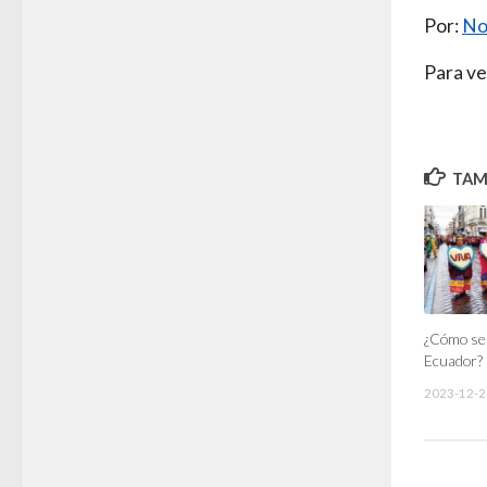
Por:
No
Para ve
TAMB
¿Cómo se 
Ecuador?
2023-12-2