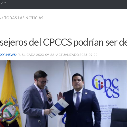
WS
A
/
TODAS LAS NOTICIAS
ejeros del CPCCS podrían ser de
DOR NEWS
· PUBLICADA
2023-09-22
· ACTUALIZADO
2023-09-22