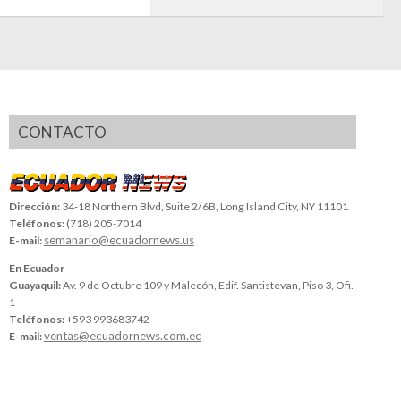
CONTACTO
Dirección:
34-18 Northern Blvd, Suite 2/6B, Long Island City, NY 11101
Teléfonos:
(718) 205-7014
semanario@ecuadornews.us
E-mail:
En Ecuador
Guayaquil:
Av. 9 de Octubre 109 y Malecón, Edif. Santistevan, Piso 3, Ofi.
1
Teléfonos:
+593 993683742
ventas@ecuadornews.com.ec
E-mail: