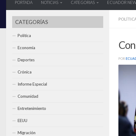
PORTADA
NOTICIAS
CATEGORIAS
ECUADOR NE
POLÍTIC
CATEGORÍAS
Política
Cons
Economía
POR
ECUA
Deportes
Crónica
Informe Especial
Comunidad
Entretenimiento
EEUU
Migración