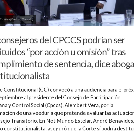
 Expreso (Gustavo Guamán)
consejeros del CPCCS podrían ser
ituidos “por acción u omisión” tras
mplimiento de sentencia, dice abog
titucionalista
e Constitucional (CC) convocó a una audiencia para el pró
eptiembre al presidente del Consejo de Participación
na y Control Social (Cpccs), Alembert Vera, por la
ación de una veeduría que pretende evaluar las actuacio
sejo Transitorio. En NotiMundo Estelar, André Benavides
 constitucionalista, aseguró que la Corte sí podría destitui