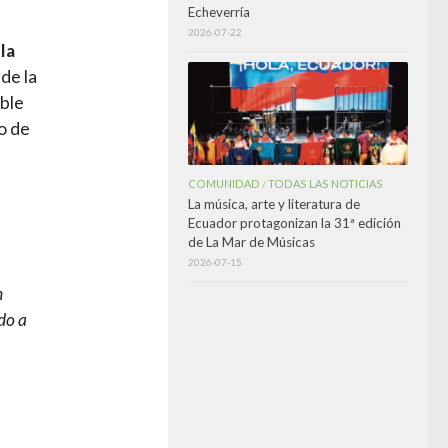
Echeverría
2026-07-22
la
de la
ible
o de
COMUNIDAD
TODAS LAS NOTICIAS
/
La música, arte y literatura de
Ecuador protagonizan la 31ª edición
de La Mar de Músicas
2026-07-15
n
do a