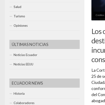
Salud
Créditos:
Turismo
Opiniones
Los 
dest
ÚLTIMAS NOTICIAS
incu
Noticias Ecuador
cons
Noticias EEUU
La Cort
25 de s
Ciudada
ECUADOR NEWS
conform
Historia
del Con
abogado
Colaboradores