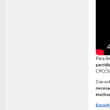
Para B
partidi
CPCCS, 
Con est
necesa
institu
Escucha