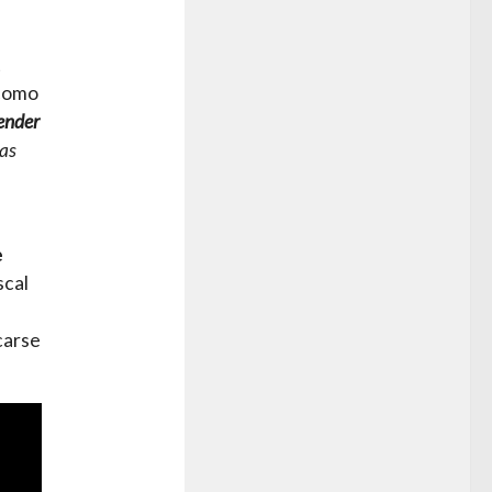
t
 como
ender
as
e
scal
carse