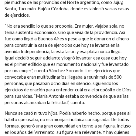
pie muchas de las provincias del Norte argentino, como Jujuy,
Santa, Tucumán. Bajó a Córdoba, donde estableció varias casas
de ejercicios.
“No era sencillo lo que se proponía. Era mujer, viajaba sola, no
tenía sustento económico, sino que vivía de la providencia. Así
fue como llegó a Buenos Aires y pese a que le donaron el dinero
para construir la casa de ejercicios que hoy se levanta en la
avenida Independencia, la estafaron y esa plata nunca llegó.
Igual decidió seguir adelante y logró levantar esa casa que hoy
es el primer edificio que es monumento nacional y fue levantado
por una mujer”, cuenta Sánchez Sorondo. Los ejercicios que
convocaba eran multitudinarios: llegaba a reunir más de 500
personas, que pasaban ocho días en silencio, siguiendo los
ejercicios de oración para entender cuál era el propósito de Dios
para sus vidas. “María Antonia estaba convencida de que así las
personas alcanzaban la felicidad”, cuenta.
Nunca se casó ni tuvo hijos. Podía haberlo hecho, porque pese al
hábito que usaba, no era monja sino laica consagrada. De todas
formas, generó una gran comunidad en torno a su figura. Incluso
en los años del Virreinato, su figura era relevante. Y hay quienes