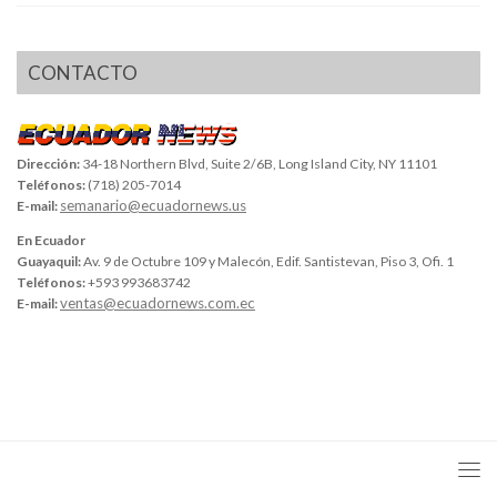
CONTACTO
Dirección:
34-18 Northern Blvd, Suite 2/6B, Long Island City, NY 11101
Teléfonos:
(718) 205-7014
semanario@ecuadornews.us
E-mail:
En Ecuador
Guayaquil:
Av. 9 de Octubre 109 y Malecón, Edif. Santistevan, Piso 3, Ofi. 1
Teléfonos:
+593 993683742
ventas@ecuadornews.com.ec
E-mail: