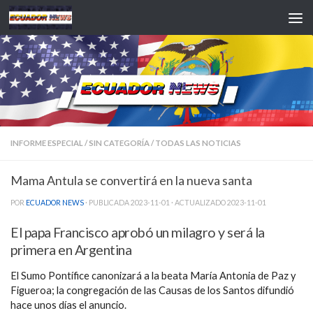
Saltar al contenido
INFORME ESPECIAL
/
SIN CATEGORÍA
/
TODAS LAS NOTICIAS
Mama Antula se convertirá en la nueva santa
POR
ECUADOR NEWS
· PUBLICADA
2023-11-01
· ACTUALIZADO
2023-11-01
El papa Francisco aprobó un milagro y será la
primera en Argentina
El Sumo Pontífice canonizará a la beata María Antonia de Paz y
Figueroa; la congregación de las Causas de los Santos difundió
hace unos días el anuncio.