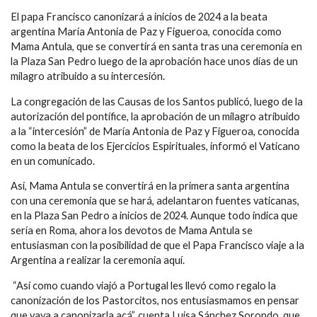
El papa Francisco canonizará a inicios de 2024 a la beata
argentina María Antonia de Paz y Figueroa, conocida como
Mama Antula, que se convertirá en santa tras una ceremonia en
la Plaza San Pedro luego de la aprobación hace unos días de un
milagro atribuido a su intercesión.
La congregación de las Causas de los Santos publicó, luego de la
autorización del pontífice, la aprobación de un milagro atribuido
a la “intercesión” de María Antonia de Paz y Figueroa, conocida
como la beata de los Ejercicios Espirituales, informó el Vaticano
en un comunicado.
Así, Mama Antula se convertirá en la primera santa argentina
con una ceremonia que se hará, adelantaron fuentes vaticanas,
en la Plaza San Pedro a inicios de 2024. Aunque todo indica que
sería en Roma, ahora los devotos de Mama Antula se
entusiasman con la posibilidad de que el Papa Francisco viaje a la
Argentina a realizar la ceremonia aquí.
“Así como cuando viajó a Portugal les llevó como regalo la
canonización de los Pastorcitos, nos entusiasmamos en pensar
que vaya a canonizarla acá”, cuenta Luisa Sánchez Sorondo, que