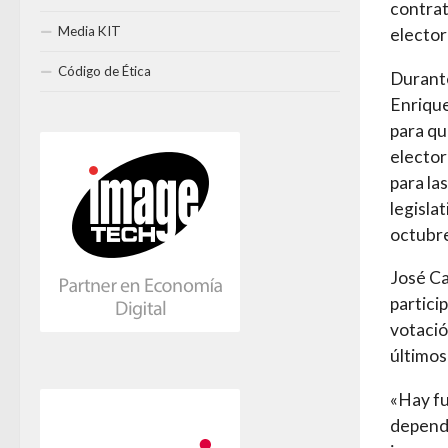
contrat
Media KIT
elector
Código de Ética
Durante
Enrique
para qu
elector
para la
legisla
octubr
José Ca
partici
votació
últimos
«Hay fu
depende