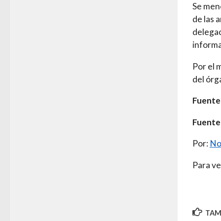
Se menc
de las 
delegac
informa
Por el 
del órg
Fuente
Fuente
Por:
No
Para ve
TAMB