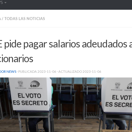
WS
A
/
TODAS LAS NOTICIAS
pide pagar salarios adeudados 
ionarios
DOR NEWS
· PUBLICADA
2023-11-06
· ACTUALIZADO
2023-11-06