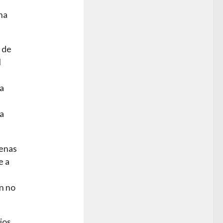
ha
 de
l
a
la
uenas
e a
n no
ios,