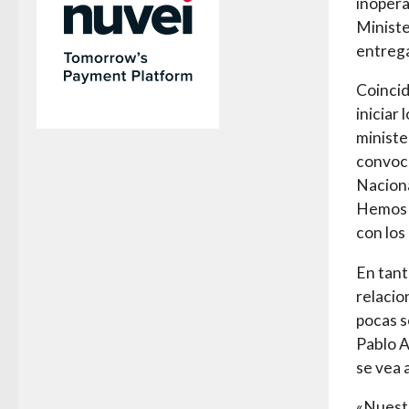
inopera
Ministe
entrega
Coincid
iniciar
ministe
convoca
Naciona
Hemos c
con los
En tant
relacio
pocas s
Pablo A
se vea 
«Nuestr