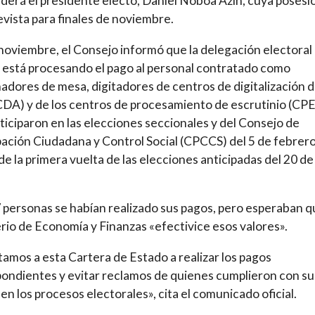
derá el presidente electo, Daniel Noboa Azín, cuya posesi
evista para finales de noviembre.
 noviembre, el Consejo informó que la delegación electoral 
está procesando el pago al personal contratado como
adores de mesa, digitadores de centros de digitalización 
CDA) y de los centros de procesamiento de escrutinio (CPE
ticiparon en las elecciones seccionales y del Consejo de
pación Ciudadana y Control Social (CPCCS) del 5 de febrer
de la primera vuelta de las elecciones anticipadas del 20 de
 personas se habían realizado sus pagos, pero esperaban q
rio de Economía y Finanzas «efectivice esos valores».
amos a esta Cartera de Estado a realizar los pagos
ondientes y evitar reclamos de quienes cumplieron con su
 en los procesos electorales», cita el comunicado oficial.