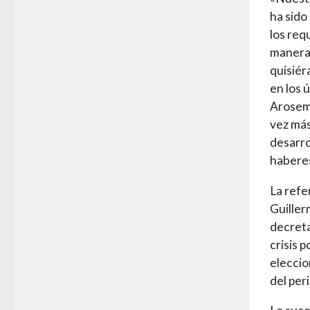
ha sido
los req
manera 
quisiér
en los 
Aroseme
vez más
desarro
haberes
La refe
Guiller
decreta
crisis 
eleccio
del per