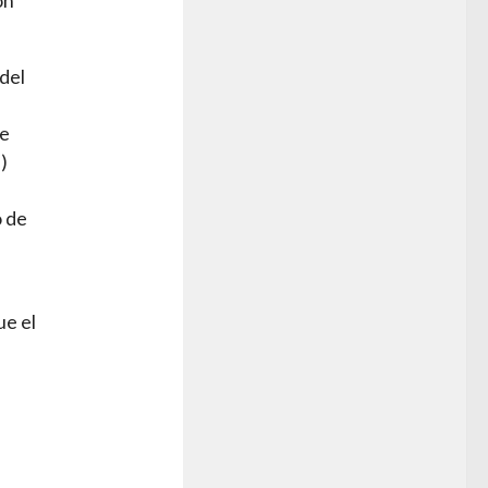
ón
del
de
)
o de
ue el