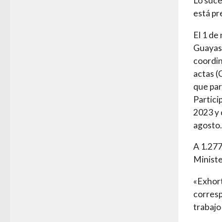
Lo suce
está pr
El 1 de
Guayas 
coordin
actas (
que par
Partici
2023 y 
agosto.
A 1.277
Ministe
«Exhort
corresp
trabajo