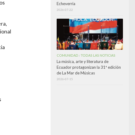
os
Echeverría
2026-07-22
ra,
ional
cia
COMUNIDAD
TODAS LAS NOTICIAS
/
La música, arte y literatura de
Ecuador protagonizan la 31ª edición
de La Mar de Músicas
2026-07-15
s