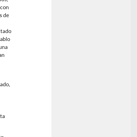
 con
s de
ctado
Pablo
 una
an
tado,
e
sta