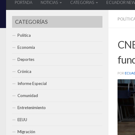
PORTADA
NOTICIAS
CATEGORIAS
ECUADOR NE
POLÍTIC
CATEGORÍAS
Política
CNE 
Economía
func
Deportes
Crónica
POR
ECUA
Informe Especial
Comunidad
Entretenimiento
EEUU
Migración