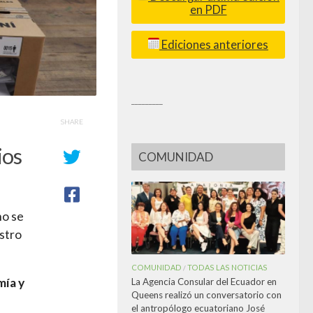
en PDF
Ediciones anteriores
_________
SHARE
ios
COMUNIDAD
no se
istro
COMUNIDAD
TODAS LAS NOTICIAS
/
mía y
La Agencia Consular del Ecuador en
Queens realizó un conversatorio con
el antropólogo ecuatoriano José