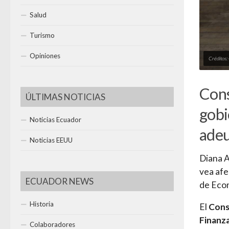
Salud
Turismo
Opiniones
Créditos
Cons
ÚLTIMAS NOTICIAS
gobi
Noticias Ecuador
adeu
Noticias EEUU
Diana A
vea afe
ECUADOR NEWS
de Eco
Historia
El
Conse
Finanz
Colaboradores