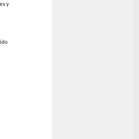
es y
ido