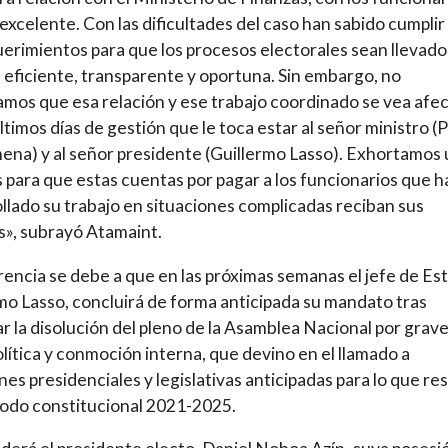
 excelente. Con las dificultades del caso han sabido cumplir
uerimientos para que los procesos electorales sean llevado
eficiente, transparente y oportuna. Sin embargo, no
amos que esa relación y ese trabajo coordinado se vea afe
últimos días de gestión que le toca estar al señor ministro (
na) y al señor presidente (Guillermo Lasso). Exhortamos
 para que estas cuentas por pagar a los funcionarios que h
llado su trabajo en situaciones complicadas reciban sus
», subrayó Atamaint.
rencia se debe a que en las próximas semanas el jefe de Es
mo Lasso, concluirá de forma anticipada su mandato tras
r la disolución del pleno de la Asamblea Nacional por grav
política y conmoción interna, que devino en el llamado a
nes presidenciales y legislativas anticipadas para lo que re
iodo constitucional 2021-2025.