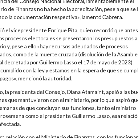
ncia del Consejo Nacional Electoral, lamentablemente el
rio de Finanzas no ha hecho la acreditación, pese a que se 
do la documentación respectiva», lamentó Cabrera.
ió el vicepresidente Enrique Pita, quien recordó que antes
 los procesos electorales se presentaron los presupuestos a
rio y, pese a ello «hay recursos adeudados de procesos
dos, como de la muerte cruzada (disolución de la Asamble
l decretada por Guillermo Lasso el 17 de mayo de 2023).
umplido con la ley y estamos en la espera de que se cump
 pagos», mencionó la autoridad.
o, la presidenta del Consejo, Diana Atamaint, apeló a las b
nes que mantuvieron con el ministerio, por lo que aspiró qu
emanas de que concluyan sus funciones, tanto el ministro
rosemena como el presidente Guillermo Lasso, esa relació
afectada.
a relación con el Ministerio de Finanzas, con los funcionar