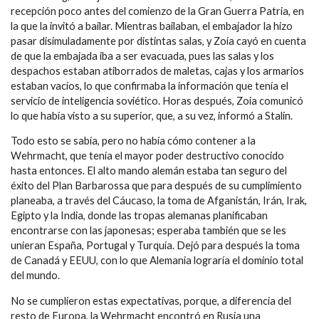
recepción poco antes del comienzo de la Gran Guerra Patria, en
la que la invitó a bailar. Mientras bailaban, el embajador la hizo
pasar disimuladamente por distintas salas, y Zoia cayó en cuenta
de que la embajada iba a ser evacuada, pues las salas y los
despachos estaban atiborrados de maletas, cajas y los armarios
estaban vacíos, lo que confirmaba la información que tenía el
servicio de inteligencia soviético. Horas después, Zoia comunicó
lo que había visto a su superior, que, a su vez, informó a Stalin.
Todo esto se sabía, pero no había cómo contener a la
Wehrmacht, que tenía el mayor poder destructivo conocido
hasta entonces. El alto mando alemán estaba tan seguro del
éxito del Plan Barbarossa que para después de su cumplimiento
planeaba, a través del Cáucaso, la toma de Afganistán, Irán, Irak,
Egipto y la India, donde las tropas alemanas planificaban
encontrarse con las japonesas; esperaba también que se les
unieran España, Portugal y Turquía. Dejó para después la toma
de Canadá y EEUU, con lo que Alemania lograría el dominio total
del mundo.
No se cumplieron estas expectativas, porque, a diferencia del
resto de Europa, la Wehrmacht encontró en Rusia una