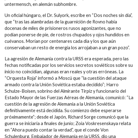
untermensch, en alemán subhombre.
Un oficial húngaro, el Dr. Sulyork, escribe en “Dos noches sin día”,
que “tras las alambradas de la guarnición de Rovno había
docenas de miles de prisioneros rusos agonizantes, que no
podían ponerse de píe, de rostros chupados y ojos hundidos en
cuévanos. Morían por centenares cada día y los que aún
conservaban un resto de energía los arrojaban a un gran pozo”.
La agresión de Alemania contra la URSS era esperada, pero las
fechas notificadas por los servicios secretos soviéticos sobre su
inicio no coincidían, algunas eran reales y otras erróneas. La
“Orquesta Roja” informó a Moscú que “la cuestión del ataque
armado contra la Unión Soviética estaba decidido”; Harro
Schulze-Boisen, sobrino del Almirante Tirpiz y funcionario del
Estado Mayor de las Fuerzas Aéreas de Alemania, comunicó: “La
cuestión de la agresión de Alemania a la Unión Soviética
definitivamente está decidida. Su comienzo debe esperarse
próximamente”; desde el Japón, Richard Sorge comunicó que la
guerra se iniciaría a finales de junio; Zoia Voskresenskaya relata
en “Ahora puedo contar la verdad”, que el conde Von
Schulenburg, Embajador de Alemania en la URSS, dio una