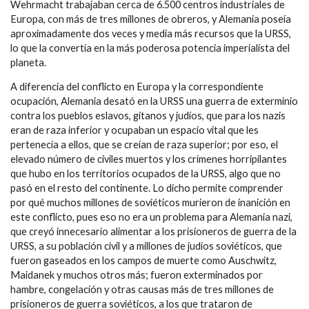
Wehrmacht trabajaban cerca de 6.500 centros industriales de
Europa, con más de tres millones de obreros, y Alemania poseía
aproximadamente dos veces y media más recursos que la URSS,
lo que la convertía en la más poderosa potencia imperialista del
planeta.
A diferencia del conflicto en Europa y la correspondiente
ocupación, Alemania desató en la URSS una guerra de exterminio
contra los pueblos eslavos, gitanos y judíos, que para los nazis
eran de raza inferior y ocupaban un espacio vital que les
pertenecía a ellos, que se creían de raza superior; por eso, el
elevado número de civiles muertos y los crímenes horripilantes
que hubo en los territorios ocupados de la URSS, algo que no
pasó en el resto del continente. Lo dicho permite comprender
por qué muchos millones de soviéticos murieron de inanición en
este conflicto, pues eso no era un problema para Alemania nazi,
que creyó innecesario alimentar a los prisioneros de guerra de la
URSS, a su población civil y a millones de judíos soviéticos, que
fueron gaseados en los campos de muerte como Auschwitz,
Maidanek y muchos otros más; fueron exterminados por
hambre, congelación y otras causas más de tres millones de
prisioneros de guerra soviéticos, a los que trataron de