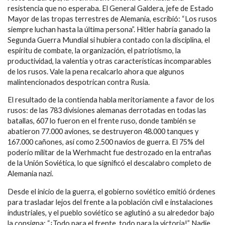
resistencia que no esperaba. El General Galdera, jefe de Estado
Mayor de las tropas terrestres de Alemania, escribió: “Los rusos
siempre luchan hasta la última persona”. Hitler habría ganado la
Segunda Guerra Mundial si hubiera contado con la disciplina, el
espíritu de combate, la organización, el patriotismo, la
productividad, la valentía y otras características incomparables
de los rusos. Vale la pena recalcarlo ahora que algunos
malintencionados despotrican contra Rusia.
El resultado de la contienda habla meritoriamente a favor de los
rusos: de las 783 divisiones alemanas derrotadas en todas las
batallas, 607 lo fueron en el frente ruso, donde también se
abatieron 77.000 aviones, se destruyeron 48.000 tanques y
167.000 cañones, así como 2.500 navíos de guerra. El 75% del
poderío militar de la Werhmacht fue destrozado en la entrañas
de la Unión Soviética, lo que significó el descalabro completo de
Alemania nazi.
Desde el inicio de la guerra, el gobierno soviético emitió órdenes
para trasladar lejos del frente a la población civil e instalaciones
industriales, y el pueblo soviético se aglutinó a su alrededor bajo
la consigna: “¡Todo para el frente, todo para la victoria!” Nadie