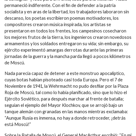
permaneció indiferente. Con el fin de defender a la patria
socialista y en aras de la libertad, los trabajadores laboraron sin
descanso, los poetas escribieron poemas motivadores, los
compositores crearon música inspirada, los artistas se
presentaron en todos los frentes, los campesinos cosecharon
los mejores frutos de la tierra, los ingenieros crearon novedosos
armamentos y los soldados entregaron su vida; sin embargo, su
ejército experimentó amargas derrotas durante las primeras
jornadas de la guerra y la mancha parda llegó a pocos kilómetros
de Moscú.
Nada parecía capaz de detener a este monstruo apocalíptico,
cuyas botas habían pisoteado casi toda Europa. Pero el 7 de
Noviembre de 1941, la Wehrmacht no pudo desfilar por la Plaza
Roja de Moscú, tal como lo había planificado, sino que lo hizo el
Ejército Soviético, para después marchar al frente de batalla;
seguían el ejemplo del Mayor Klochkov, que se arrojó bajo un
tanque alemán con granadas en las manos mientras exclamaba:
“Aunque Rusia es inmensa, no hay a donde retroceder, ¡detrás
está Moscú!”
Sobre la Batalla de Moscú, el General MacArthur escribió: “En mi