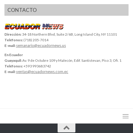
CONTACTO
Dirección:
34-18 Northern Blvd, Suite 2/6B, Long Island City, NY 11101
Teléfonos:
(718) 205-7014
semanario@ecuadornews.us
E-mail:
En Ecuador
Guayaquil:
Av. 9 de Octubre 109 y Malecón, Edif. Santistevan, Piso 3, Ofi. 1
Teléfonos:
+593 993683742
ventas@ecuadornews.com.ec
E-mail: