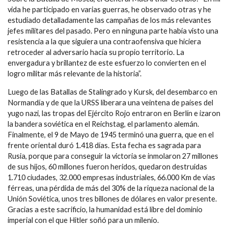
vida he participado en varias guerras, he observado otras y he
estudiado detalladamente las campañas de los más relevantes
jefes militares del pasado. Pero en ninguna parte había visto una
resistencia a la que siguiera una contraofensiva que hiciera
retroceder al adversario hacía su propio territorio. La
envergadura y brillantez de este esfuerzo lo convierten en el
logro militar más relevante de la historia”.
Luego de las Batallas de Stalingrado y Kursk, del desembarco en
Normandía y de que la URSS liberara una veintena de países del
yugo nazi, las tropas del Ejército Rojo entraron en Berlín e izaron
la bandera soviética en el Reichstag, el parlamento alemán.
Finalmente, el 9 de Mayo de 1945 terminó una guerra, que en el
frente oriental duró 1.418 días. Esta fecha es sagrada para
Rusia, porque para conseguir la victoria se inmolaron 27 millones
de sus hijos, 60 millones fueron heridos, quedaron destruidas
1.710 ciudades, 32.000 empresas industriales, 66.000 Km de vías
férreas, una pérdida de más del 30% de la riqueza nacional de la
Unión Soviética, unos tres billones de dólares en valor presente.
Gracias a este sacrificio, la humanidad está libre del dominio
imperial con el que Hitler soñó para un milenio.