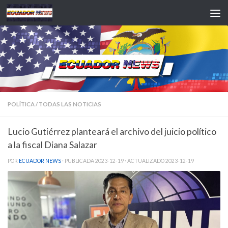
Saltar al contenido
POLÍTICA
/
TODAS LAS NOTICIAS
Lucio Gutiérrez planteará el archivo del juicio político
a la fiscal Diana Salazar
POR
ECUADOR NEWS
· PUBLICADA
2023-12-19
· ACTUALIZADO
2023-12-19