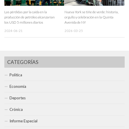
Las pérdidas por la caída en la
Nueva York se tiñe de verde: historia,
producción de petróleo alcanzarían
orgullo y celebración en la Quinta
los USD 5 millones diarios
Avenida de NY
2024-06-21
2026-03-25
CATEGORÍAS
Política
Economía
Deportes
Crónica
Informe Especial