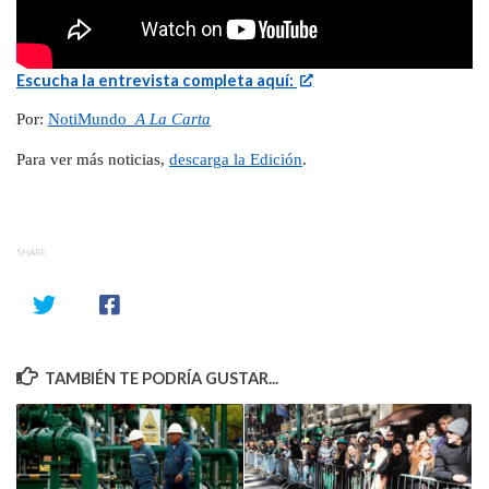
Escucha la entrevista completa aquí:
Por:
NotiMundo
A La Carta
Para ver más noticias,
descarga la Edición
.
SHARE
TAMBIÉN TE PODRÍA GUSTAR...