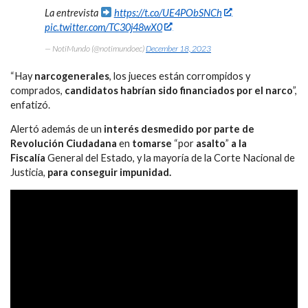
La entrevista
https://t.co/UE4PObSNCh
pic.twitter.com/TC30j48wX0
— NotiMundo (@notimundoec)
December 18, 2023
“Hay
narcogenerales
, los jueces están corrompidos y
comprados,
candidatos habrían sido financiados por el narco
”,
enfatizó.
Alertó además de un
interés desmedido por parte de
Revolución Ciudadana
en
tomarse
“por
asalto
”
a la
Fiscalía
General del Estado, y la mayoría de la Corte Nacional de
Justicia,
para conseguir impunidad.