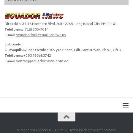
Dirección:
34-18 Northern Blvd, Suite 2/6B, Long Island City, NY 11101
Teléfonos:
(718) 205-7014
semanario@ecuadornews.us
E-mail:
En Ecuador
Guayaquil:
Av. 9 de Octubre 109 y Malecón, Edif. Santistevan, Piso 3, Ofi. 1
Teléfonos:
+593 993683742
ventas@ecuadornews.com.ec
E-mail:
Semanario Ecuador News © 2026. Todos los derechos reservados.