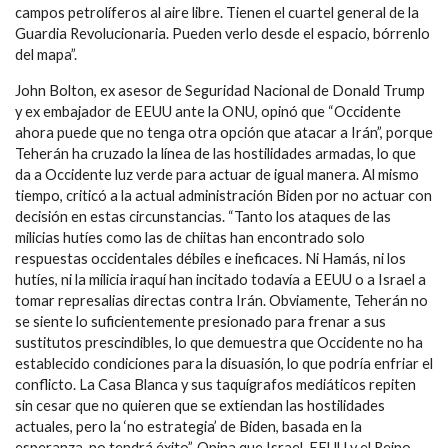
campos petrolíferos al aire libre. Tienen el cuartel general de la
Guardia Revolucionaria. Pueden verlo desde el espacio, bórrenlo
del mapa”.
John Bolton, ex asesor de Seguridad Nacional de Donald Trump
y ex embajador de EEUU ante la ONU, opinó que “Occidente
ahora puede que no tenga otra opción que atacar a Irán”, porque
Teherán ha cruzado la línea de las hostilidades armadas, lo que
da a Occidente luz verde para actuar de igual manera. Al mismo
tiempo, criticó a la actual administración Biden por no actuar con
decisión en estas circunstancias. “Tanto los ataques de las
milicias hutíes como las de chiitas han encontrado solo
respuestas occidentales débiles e ineficaces. Ni Hamás, ni los
hutíes, ni la milicia iraquí han incitado todavía a EEUU o a Israel a
tomar represalias directas contra Irán. Obviamente, Teherán no
se siente lo suficientemente presionado para frenar a sus
sustitutos prescindibles, lo que demuestra que Occidente no ha
establecido condiciones para la disuasión, lo que podría enfriar el
conflicto. La Casa Blanca y sus taquígrafos mediáticos repiten
sin cesar que no quieren que se extiendan las hostilidades
actuales, pero la ‘no estrategia’ de Biden, basada en la
esperanza, no tendrá éxito”. Opina que Israel, EEUU y el Reino