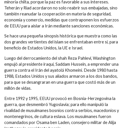
minoría ‎chiita, porque la paz es favorable a sus intereses.
Teherán y Riad acordaron no solo reabrir sus embajadas, sino
también reanudar la cooperación en materia de seguridad,
economía y comercio, medidas que contraponen los esfuerzos
de EEUU para aislar a Irán mediante sanciones económicas.
‎Se hace una pequeña sinopsis histórica que muestra como las
dos grandes vertientes del islam ‎se enfrentaban entre sí, para
beneficio de Estados Unidos, la UE e ‎Israel.
Luego del derrocamiento del shah Reza Pahlevi, Washington
empujó al presidente iraquí, Saddam Hussein, a emprender una
guerra contra el Irán del ayatolá Khomeini. Desde 1980 hasta
1988, Estados Unidos y sus aliados armaron a los ‎dos bandos,
para que se desangraran en una guerra que costó más de un
millón de vidas.
Entre 1992 y 1995, EEUU provocó en Bosnia-Herzegovina la
guerra, que desmembró Yugoslavia; para ello manipuló la
rivalidad de musulmanes bosnios contra serbios, macedonios y
montenegrinos, de ‎cultura eslava. Los musulmanes fueron
‎comandados por Osama ben Laden, consejero militar de Alija