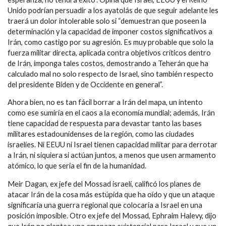
Unido podrían persuadir a los ayatolás de que seguir adelante les
traerá un dolor intolerable solo si “demuestran que poseen la
determinación y la capacidad de imponer costos significativos a
Irán, como castigo por su agresión. Es muy probable que solo la
fuerza militar directa, aplicada contra objetivos críticos dentro
de Irán, imponga tales costos, demostrando a Teherán que ha
calculado mal no solo respecto de Israel, sino también respecto
del presidente Biden y de Occidente en general”.
Ahora bien, no es tan fácil borrar a Irán del mapa, un intento
como ese sumiría en el caos a la economía mundial; además, Irán
tiene capacidad de respuesta para devastar tanto las bases
militares estadounidenses de la región, como las ciudades
israelíes. Ni EEUU ni Israel tienen capacidad militar para derrotar
a Irán, ni siquiera si actúan juntos, a menos que usen armamento
atómico, lo que sería el fin de la humanidad.
Meir Dagan, ex jefe del Mossad israelí, calificó los planes de
atacar Irán de la cosa más estúpida que ha oído y que un ataque
significaría una guerra regional que colocaría a Israel en una
posición imposible. Otro ex jefe del Mossad, Ephraim Halevy, dijo