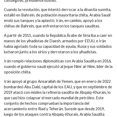
‎Izetbegovic, presidente bosnio.
Cuando la ‎revolución, que intentó derrocar a la dinastía ‎sunnita,
estalló en Bahrein, de población mayoritaria chiita, Arabia Saudí
envió ‎sus tanques y la aplastó; Irán, en cambio, apoyó a los
chiitas de Bahrein, que ‎enfrentaron los tanques sauditas.
A partir de 2015, cuando la República Árabe de Siria iba a caer en
manos de los yihadistas de Daesh, armados por EEUU, e Irán
había agotado toda su capacidad de ayuda, Rusia y sus soldados
lucharon junto a los sirios y derrotaron a los ‎yihadistas.
Irán rompió relaciones diplomáticas con Arabia Saudita en 2016,
cuando el gobierno saudí ejecutó al jeque Nimr al-‎Nimr, líder de la
oposición chiita.
Irán apoyó al grupo Ansarallah de Yemen, que en enero de 2022
bombardeó Abu Dabi, capital de los EAU, y que en septiembre de
2019 atacó con misiles la refinería saudita de Abqaiq-Khurais, lo
que casi hizo colapsar el mercado mundial de petróleo. Este
conjunto de hechos comprueban la importancia del
acercamiento entre Riad y Teherán. Sucede que desde 2019,
luego de los ataques contra Abqaiq-Khurais, Arabia Saudita