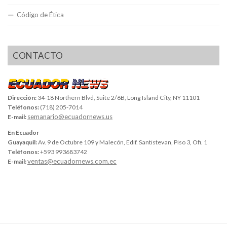
Código de Ética
CONTACTO
Dirección:
34-18 Northern Blvd, Suite 2/6B, Long Island City, NY 11101
Teléfonos:
(718) 205-7014
semanario@ecuadornews.us
E-mail:
En Ecuador
Guayaquil:
Av. 9 de Octubre 109 y Malecón, Edif. Santistevan, Piso 3, Ofi. 1
Teléfonos:
+593 993683742
ventas@ecuadornews.com.ec
E-mail: