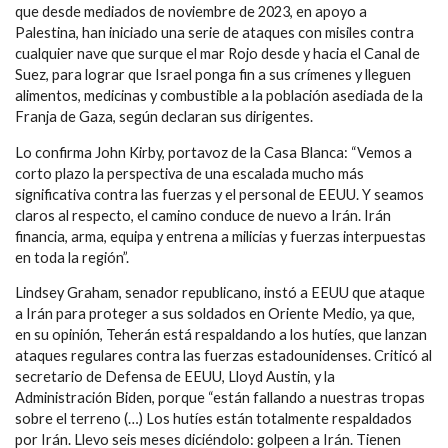
que desde mediados de noviembre de 2023, en apoyo a
Palestina, han iniciado una serie de ataques con misiles contra
cualquier nave que surque el mar Rojo desde y hacia el Canal de
Suez, para lograr que Israel ponga fin a sus crímenes y lleguen
alimentos, medicinas y combustible a la población asediada de la
Franja de Gaza, según declaran sus dirigentes.
Lo confirma John Kirby, portavoz de la Casa Blanca: “Vemos a
corto plazo la perspectiva de una escalada mucho más
significativa contra las fuerzas y el personal de EEUU. Y seamos
claros al respecto, el camino conduce de nuevo a Irán. Irán
financia, arma, equipa y entrena a milicias y fuerzas interpuestas
en toda la región”.
Lindsey Graham, senador republicano, instó a EEUU que ataque
a Irán para proteger a sus soldados en Oriente Medio, ya que,
en su opinión, Teherán está respaldando a los hutíes, que lanzan
ataques regulares contra las fuerzas estadounidenses. Criticó al
secretario de Defensa de EEUU, Lloyd Austin, y la
Administración Biden, porque “están fallando a nuestras tropas
sobre el terreno (…) Los hutíes están totalmente respaldados
por Irán. Llevo seis meses diciéndolo: golpeen a Irán. Tienen