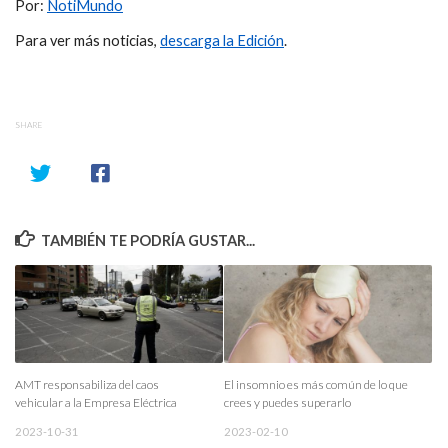
Por:
NotiMundo
Para ver más noticias,
descarga la Edición
.
SHARE
TAMBIÉN TE PODRÍA GUSTAR...
AMT responsabiliza del caos
El insomnio es más común de lo que
vehicular a la Empresa Eléctrica
crees y puedes superarlo
2023-10-31
2023-02-10