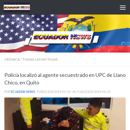
Saltar al contenido
CRÓNICA
/
TODAS LAS NOTICIAS
Policía localizó al agente secuestrado en UPC de Llano
Chico, en Quito
POR
ECUADOR NEWS
· PUBLICADA
2024-01-15
· ACTUALIZADO
2024-01-15