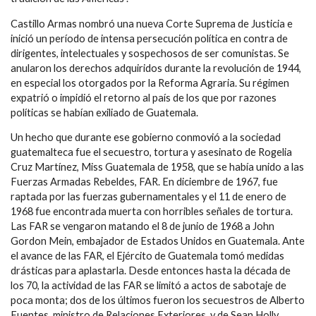
Castillo Armas nombró una nueva Corte Suprema de Justicia e
inició un período de intensa persecución política en contra de
dirigentes, intelectuales y sospechosos de ser comunistas. Se
anularon los derechos adquiridos durante la revolución de 1944,
en especial los otorgados por la Reforma Agraria. Su régimen
expatrió o impidió el retorno al país de los que por razones
políticas se habían exiliado de Guatemala.
Un hecho que durante ese gobierno conmovió a la sociedad
guatemalteca fue el secuestro, tortura y asesinato de Rogelia
Cruz Martínez, Miss Guatemala de 1958, que se había unido a las
Fuerzas Armadas Rebeldes, FAR. En diciembre de 1967, fue
raptada por las fuerzas gubernamentales y el 11 de enero de
1968 fue encontrada muerta con horribles señales de tortura.
Las FAR se vengaron matando el 8 de junio de 1968 a John
Gordon Mein, embajador de Estados Unidos en Guatemala. Ante
el avance de las FAR, el Ejército de Guatemala tomó medidas
drásticas para aplastarla. Desde entonces hasta la década de
los 70, la actividad de las FAR se limitó a actos de sabotaje de
poca monta; dos de los últimos fueron los secuestros de Alberto
Fuentes, ministro de Relaciones Exteriores, y de Sean Holly,