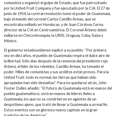
comunista y organizó el golpe de Estado, que fue patrocinado
por la United Fruit Company y fue ejecutado por la CIA. El 27 de
junio de 1954, la contrarrevolución tomó el poder de Guatemala,
bajo el mando del coronel Carlos Castillo Armas, que se
encontraba exiliado en Honduras, y de Juan Córdova Cerna,
director de la CIA en Centroamérica. El Coronel Árbenz debió
exiliarse en Checoslovaquia, la URSS, Uruguay, Cuba, Suiza y
México.
El gobierno estadounidense explicó a su pueblo: “Por primera
vez en diez años, el pueblo de Guatemala respira el dulce aire de
la libertad. Sólo días después de la renuncia del presidente rojo
Arbenz, el líder de los rebeldes, Castillo Armas, ha tomado el
poder. Miles de comunistas y sus acólitos están presos. Para la
United Fruit, todo es normal; las tierras que habían sido
apropiadas han sido devueltas”. Para no quedarse atrás, John
Foster Dulles añadió: “El futuro de Guatemala está en manos del
pueblo guatemalteco; está en manos de líderes fieles a
Guatemala, los que no se convirtieron en agentes de un
despotismo ajeno, que trató de llevar a Guatemala a un mal fin.
Estos eventos son un glorioso nuevo capítulo en la gran
tradición de las Américas”.