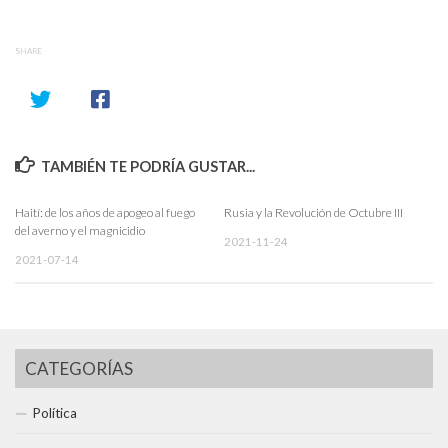
SHARE
TAMBIÉN TE PODRÍA GUSTAR...
Haití: de los años de apogeo al fuego
Rusia y la Revolución de Octubre III
del averno y el magnicidio
2021-11-24
2021-07-14
CATEGORÍAS
Política