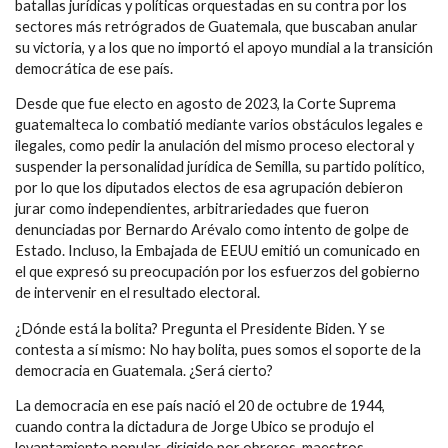
batallas jurídicas y políticas orquestadas en su contra por los
sectores más retrógrados de Guatemala, que buscaban anular
su victoria, y a los que no importó el apoyo mundial a la transición
democrática de ese país.
Desde que fue electo en agosto de 2023, la Corte Suprema
guatemalteca lo combatió mediante varios obstáculos legales e
ilegales, como pedir la anulación del mismo proceso electoral y
suspender la personalidad jurídica de Semilla, su partido político,
por lo que los diputados electos de esa agrupación debieron
jurar como independientes, arbitrariedades que fueron
denunciadas por Bernardo Arévalo como intento de golpe de
Estado. Incluso, la Embajada de EEUU emitió un comunicado en
el que expresó su preocupación por los esfuerzos del gobierno
de intervenir en el resultado electoral.
¿Dónde está la bolita? Pregunta el Presidente Biden. Y se
contesta a sí mismo: No hay bolita, pues somos el soporte de la
democracia en Guatemala. ¿Será cierto?
La democracia en ese país nació el 20 de octubre de 1944,
cuando contra la dictadura de Jorge Ubico se produjo el
levantamiento popular, dirigido por obreros, maestros,