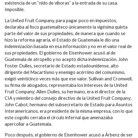
existencia de un “nido de víboras” a la entrada de su casa.
Imposible.
La United Fruit Company, para pagar poco en impuestos,
declaraba al fisco guatemalteco únicamente la vigésima quinta
parte del valor de sus propiedades, de manera que cuando se
hizo la reforma agraria, el Estado de Guatemala le dio una
indemnización basada en esa información y no en el valor real de
sus propiedades. El gobierno de Eisenhower acusó al de
Guatemala de atropello y no aceptó dicha indemnización. John
Foster Dulles, secretario de Estado estadounidense, alto
dirigente del Macartismo y enemigo acérrimo del comunismo,
exigió veinticinco veces más que ese valor. Sullivan and Cromwell,
su firma de abogados, representaba los intereses de la United
Fruit Company; Allen Dulles, su hermano, era el director de la
CIA y miembro del consejo directivo de la United Fruit Company;
John Cabot, hermano del subsecretario de Estado para Asuntos
Interamericanos, era presidente de la misma empresa, con lo que
este cogollo cerraba el círculo infernal que amenazaba
apercollar a Guatemala.
Poco después, el gobierno de Eisenhower acusó a Árbenz de ser