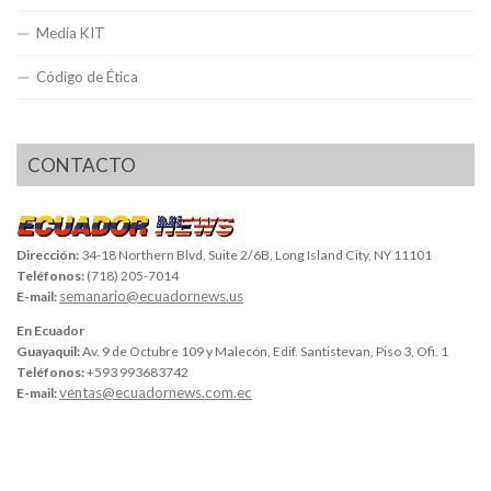
Media KIT
Código de Ética
CONTACTO
Dirección:
34-18 Northern Blvd, Suite 2/6B, Long Island City, NY 11101
Teléfonos:
(718) 205-7014
semanario@ecuadornews.us
E-mail:
En Ecuador
Guayaquil:
Av. 9 de Octubre 109 y Malecón, Edif. Santistevan, Piso 3, Ofi. 1
Teléfonos:
+593 993683742
ventas@ecuadornews.com.ec
E-mail: