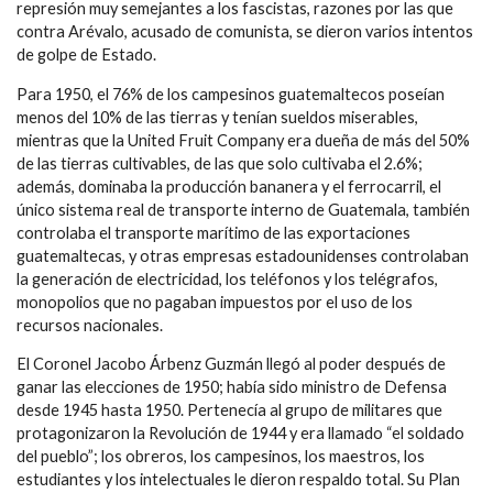
represión muy semejantes a los fascistas, razones por las que
contra Arévalo, acusado de comunista, se dieron varios intentos
de golpe de Estado.
Para 1950, el 76% de los campesinos guatemaltecos poseían
menos del 10% de las tierras y tenían sueldos miserables,
mientras que la United Fruit Company era dueña de más del 50%
de las tierras cultivables, de las que solo cultivaba el 2.6%;
además, dominaba la producción bananera y el ferrocarril, el
único sistema real de transporte interno de Guatemala, también
controlaba el transporte marítimo de las exportaciones
guatemaltecas, y otras empresas estadounidenses controlaban
la generación de electricidad, los teléfonos y los telégrafos,
monopolios que no pagaban impuestos por el uso de los
recursos nacionales.
El Coronel Jacobo Árbenz Guzmán llegó al poder después de
ganar las elecciones de 1950; había sido ministro de Defensa
desde 1945 hasta 1950. Pertenecía al grupo de militares que
protagonizaron la Revolución de 1944 y era llamado “el soldado
del pueblo”; los obreros, los campesinos, los maestros, los
estudiantes y los intelectuales le dieron respaldo total. Su Plan