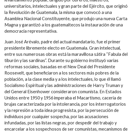
universitarios, intelectuales y gran parte del Ejército, que originó
la Revolución de Guatemala, la misma que convocó a una
Asamblea Nacional Constituyente, que produjo una nueva Carta
Magna y garantizó a los guatemaltecos la instauración de una
democracia representativa.
Juan José Arévalo, padre del actual mandatario, fue el primer
presidente libremente electo en Guatemala. Gran intelectual,
entre sus numerosas obras está la maravillosa sátira “Fabula del
tiburón y las sardinas”. Durante su gobierno instituyó varias
reformas sociales, basadas en el New Deal del Presidente
Roosevelt, que beneficiaron a los sectores más pobres de la
población, a la clase media y a los intelectuales, lo que él llamó
Socialismo Espiritual y las administraciones de Harry Truman y
del General Eisenhower consideraron comunista. En Estados
Unidos entre 1950 y 1956 imperaba el Macartismo, cacería de
brujas caracterizada por la intolerancia, por los interrogatorios
y la represión a toda idea progresista, por la persecución de
individuos por cualquier sospecha, por las acusaciones
infundadas, por las listas negras, por despedir del trabajo y
encarcelar a los sospechosos de ser comunistas, mecanismos de