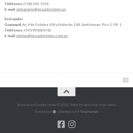
Teléfonos:
(718) 205-7014
semanario@ecuadornews.us
E-mail:
En Ecuador
Guayaquil:
Av. 9 de Octubre 109 y Malecón, Edif. Santistevan, Piso 3, Ofi. 1
Teléfonos:
+593 993683742
ventas@ecuadornews.com.ec
E-mail:
Semanario Ecuador News © 2026. Todos los derechos reservados.
Funciona con
- Diseñado con el
Tema Hueman