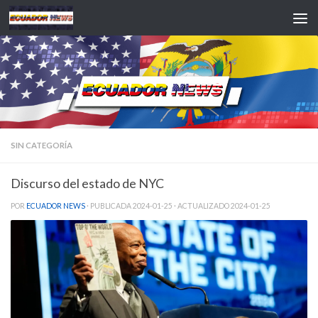
Saltar al contenido
SIN CATEGORÍA
Discurso del estado de NYC
POR
ECUADOR NEWS
· PUBLICADA
2024-01-25
· ACTUALIZADO
2024-01-25