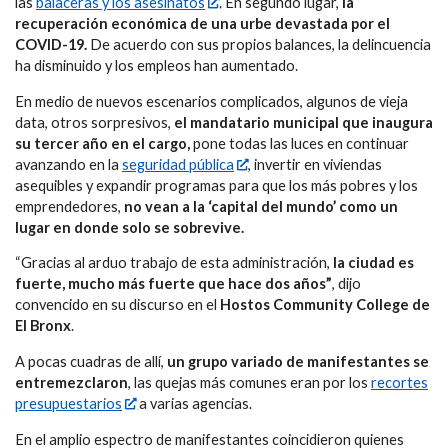
las
balaceras y los asesinatos
. En segundo lugar,
la
recuperación económica de una urbe devastada por el
COVID-19.
De acuerdo con sus propios balances, la delincuencia
ha disminuido y los empleos han aumentado.
En medio de nuevos escenarios complicados, algunos de vieja
data, otros sorpresivos,
el mandatario municipal que inaugura
su tercer año en el cargo,
pone todas las luces en continuar
avanzando en la
seguridad pública
, invertir en viviendas
asequibles y expandir programas para que los más pobres y los
emprendedores,
no vean a la ‘capital del mundo’ como un
lugar en donde solo se sobrevive.
“Gracias al arduo trabajo de esta administración,
la ciudad es
fuerte, mucho más fuerte que hace dos años”
, dijo
convencido en su discurso en el
Hostos Community College de
El Bronx
.
A pocas cuadras de allí,
un grupo variado de manifestantes se
entremezclaron
, las quejas más comunes eran por los
recortes
presupuestarios
a varias agencias.
En el amplio espectro de manifestantes coincidieron quienes