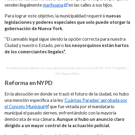
venden ilegalmente
marihuana
en las calles a sus hijos.
Para lograr este objetivo, la municipalidad requerirá
nuevas
legislaciones y poderes especiales que solo puede otorgar la
gobernación de Nueva York.
“El cannabis legal sigue siendo la opción correcta para nuestra
Ciudad y nuestro Estado, pero
los neoyorquinos están hartos
de los comerciantes ilegales”.
El alcalde prometió organizar una nueva agencia que ponga freno al caos vial de NYC. (Foto: M. Appleton –
NYC Mayoral Office)
Reforma en NYPD
En la alocución en donde se trazó el futuro de la ciudad, no hubo
una mención específica a la ley
‘Cuántas Paradas’ aprobada por
el Concejo Municipal
que fue vetada por el mandatario
municipal el pasado viernes, enfrentándolo con la mayoría
demócrata de esa cámara.
Aunque sí hubo un anuncio claro
dirigido a un mayor control de la actuación policial.