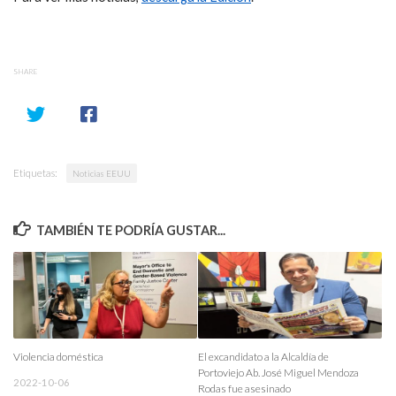
SHARE
Etiquetas:
Noticias EEUU
TAMBIÉN TE PODRÍA GUSTAR...
Violencia doméstica
El excandidato a la Alcaldía de
Portoviejo Ab. José Miguel Mendoza
2022-10-06
Rodas fue asesinado