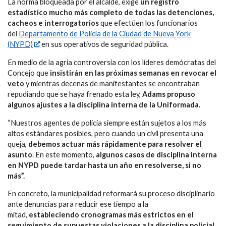
La norma bloqueada por el alcalde, exige
un registro
estadístico mucho más completo de todas las detenciones,
cacheos e interrogatorios
que efectúen los funcionarios
del
Departamento de Policía de la Ciudad de Nueva York
(NYPD)
en sus operativos de seguridad pública.
En medio de la agria controversia con los líderes demócratas del
Concejo que
insistirán en las próximas semanas en revocar el
veto
y mientras decenas de manifestantes se encontraban
repudiando que se haya frenado esta ley,
Adams propuso
algunos ajustes a la disciplina interna de la Uniformada.
“Nuestros agentes de policía siempre están sujetos a los más
altos estándares posibles, pero cuando un civil presenta una
queja,
debemos actuar más rápidamente para resolver el
asunto
. En este momento,
algunos casos de disciplina interna
en NYPD puede tardar hasta un año en resolverse, si no
más”.
En concreto, la municipalidad reformará su proceso disciplinario
ante denuncias para reducir ese tiempo a la
mitad,
estableciendo cronogramas más estrictos en el
seguimiento de supuestas violaciones a la disciplina policial.