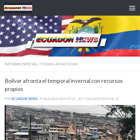
Saltar al contenido
INFORME ESPECIAL
/
TODAS LAS NOTICIAS
Bolívar afronta el temporal invernal con recursos
propios
POR
ECUADOR NEWS
· PUBLICADA
2024-02-22
· ACTUALIZADO
2024-02-22