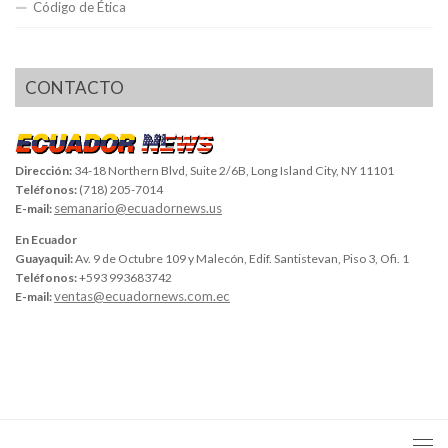
Código de Ética
CONTACTO
Dirección:
34-18 Northern Blvd, Suite 2/6B, Long Island City, NY 11101
Teléfonos:
(718) 205-7014
semanario@ecuadornews.us
E-mail:
En Ecuador
Guayaquil:
Av. 9 de Octubre 109 y Malecón, Edif. Santistevan, Piso 3, Ofi. 1
Teléfonos:
+593 993683742
ventas@ecuadornews.com.ec
E-mail: