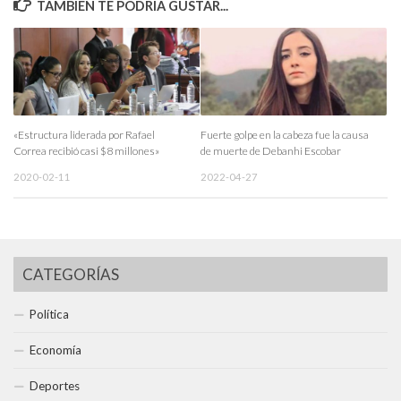
TAMBIÉN TE PODRÍA GUSTAR...
«Estructura liderada por Rafael
Fuerte golpe en la cabeza fue la causa
Correa recibió casi $8 millones»
de muerte de Debanhi Escobar
2020-02-11
2022-04-27
CATEGORÍAS
Política
Economía
Deportes