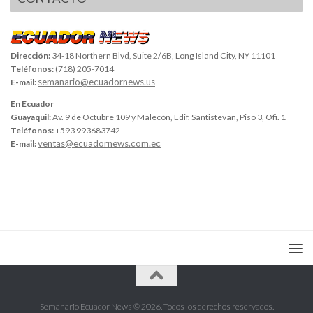
Dirección:
34-18 Northern Blvd, Suite 2/6B, Long Island City, NY 11101
Teléfonos:
(718) 205-7014
semanario@ecuadornews.us
E-mail:
En Ecuador
Guayaquil:
Av. 9 de Octubre 109 y Malecón, Edif. Santistevan, Piso 3, Ofi. 1
Teléfonos:
+593 993683742
ventas@ecuadornews.com.ec
E-mail:
Semanario Ecuador News © 2026. Todos los derechos reservados.