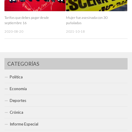
Tarifas que debes pagar desde
Mujer fue asesinada con 30
septiembre 16
puñaladas
2020-08-20
2021-10-18
CATEGORÍAS
Política
Economía
Deportes
Crónica
Informe Especial