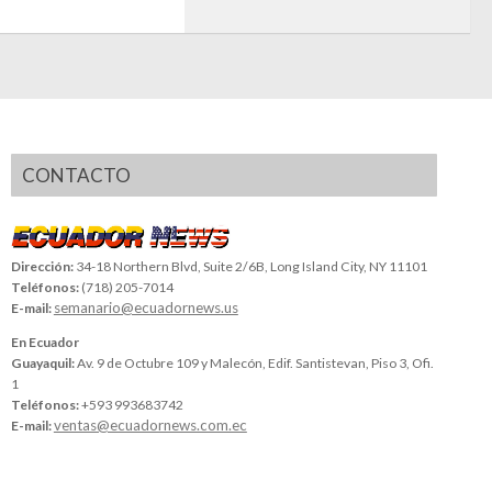
CONTACTO
Dirección:
34-18 Northern Blvd, Suite 2/6B, Long Island City, NY 11101
Teléfonos:
(718) 205-7014
semanario@ecuadornews.us
E-mail:
En Ecuador
Guayaquil:
Av. 9 de Octubre 109 y Malecón, Edif. Santistevan, Piso 3, Ofi.
1
Teléfonos:
+593 993683742
ventas@ecuadornews.com.ec
E-mail: