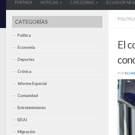
PORTADA
NOTICIAS
CATEGORIAS
ECUADOR NE
POLÍTIC
CATEGORÍAS
Política
El c
Economía
conc
Deportes
Crónica
POR
ECUA
Informe Especial
Comunidad
Entretenimiento
EEUU
Migración