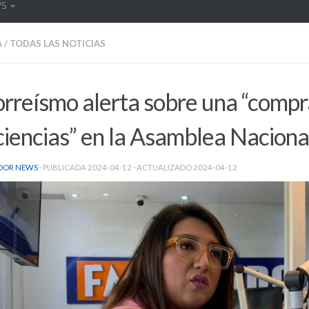
WS
A
/
TODAS LAS NOTICIAS
orreísmo alerta sobre una “compr
iencias” en la Asamblea Naciona
DOR NEWS
· PUBLICADA
2024-04-12
· ACTUALIZADO
2024-04-12