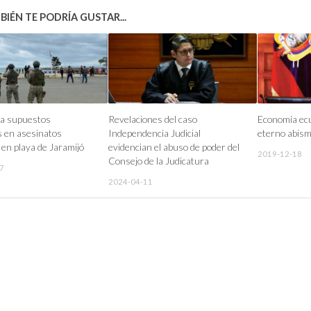
IÉN TE PODRÍA GUSTAR...
 a supuestos
Revelaciones del caso
Economía ecu
s en asesinatos
Independencia Judicial
eterno abismo
 en playa de Jaramijó
evidencian el abuso de poder del
2019-12-18
Consejo de la Judicatura
7
2024-04-11