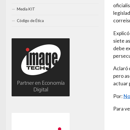
oficial
Media KIT
legisla
correís
Código de Ética
Explicó
siete a
debe ex
persecu
Aclaró 
pero as
actuar 
Por:
No
Para ve