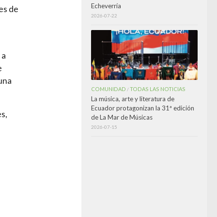
Echeverría
nes de
2026-07-22
 a
e
 una
COMUNIDAD
TODAS LAS NOTICIAS
/
La música, arte y literatura de
Ecuador protagonizan la 31ª edición
s,
de La Mar de Músicas
2026-07-15