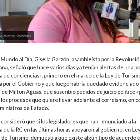
o Derechos Reservados
Mundo al Día, Gisella Garzón, asambleísta por la Revoluci
na, señaló que hace varios días ya tenían alertas de una po
 de conciencias», primero en el marco de la Ley de Turism
a por el Gobierno y que luego habría quedado evidenciado
da de Milton Aguas, que suscribió pedidos de juicio político 
» los procesos que quiere llevar adelante el correísmo, en c
 ministros de Estado.
consideró que si los legisladores que han renunciado a la
 de la RC en las últimas horas apoyaron al gobierno, en Le
 de Turismo, demuestra que existe algún tipo de acuerdo c