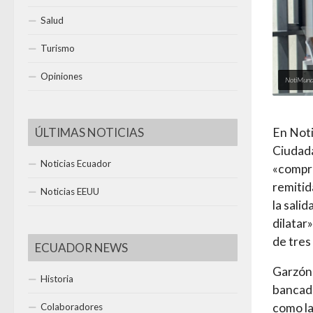
Salud
Turismo
Opiniones
NotiMund
ÚLTIMAS NOTICIAS
En Noti
Ciudada
Noticias Ecuador
«compra
remitid
Noticias EEUU
la sali
dilatar
de tres
ECUADOR NEWS
Garzón 
Historia
bancada
como la
Colaboradores