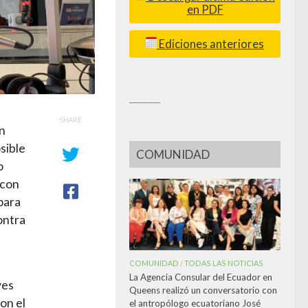
en PDF
Ediciones anteriores
_________
SHARE
ón
sible
COMUNIDAD
o
 con
«para
ontra
COMUNIDAD
TODAS LAS NOTICIAS
/
La Agencia Consular del Ecuador en
yes
Queens realizó un conversatorio con
on el
el antropólogo ecuatoriano José