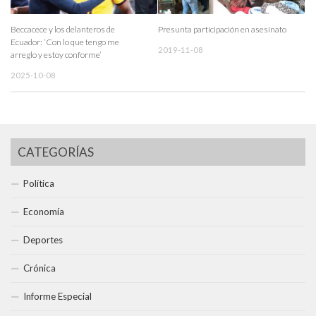
Beccacece y los delanteros de
Presunta participación en asesinato
Ecuador: ‘Con lo que tengo me
2019-11-08
arreglo y estoy conforme’
2025-10-08
CATEGORÍAS
Política
Economía
Deportes
Crónica
Informe Especial