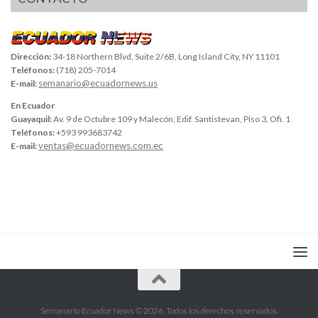
Dirección:
34-18 Northern Blvd, Suite 2/6B, Long Island City, NY 11101
Teléfonos:
(718) 205-7014
semanario@ecuadornews.us
E-mail:
En Ecuador
Guayaquil:
Av. 9 de Octubre 109 y Malecón, Edif. Santistevan, Piso 3, Ofi. 1
Teléfonos:
+593 993683742
ventas@ecuadornews.com.ec
E-mail:
Semanario Ecuador News © 2026. Todos los derechos reservados.