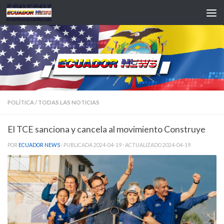
Saltar al contenido
POLÍTICA
/
TODAS LAS NOTICIAS
El TCE sanciona y cancela al movimiento Construye
POR
ECUADOR NEWS
· PUBLICADA
2024-04-19
· ACTUALIZADO
2024-04-19