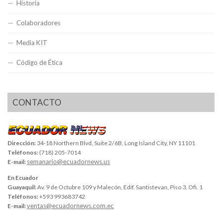
Historia
Colaboradores
Media KIT
Código de Ética
CONTACTO
Dirección:
34-18 Northern Blvd, Suite 2/6B, Long Island City, NY 11101
Teléfonos:
(718) 205-7014
semanario@ecuadornews.us
E-mail:
En Ecuador
Guayaquil:
Av. 9 de Octubre 109 y Malecón, Edif. Santistevan, Piso 3, Ofi. 1
Teléfonos:
+593 993683742
ventas@ecuadornews.com.ec
E-mail: