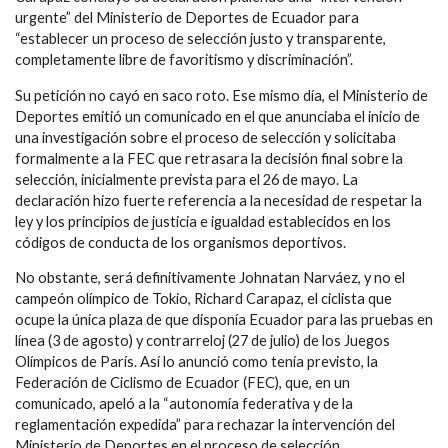
urgente” del Ministerio de Deportes de Ecuador para
“establecer un proceso de selección justo y transparente,
completamente libre de favoritismo y discriminación”.
Su petición no cayó en saco roto. Ese mismo día, el Ministerio de
Deportes emitió un comunicado en el que anunciaba el inicio de
una investigación sobre el proceso de selección y solicitaba
formalmente a la FEC que retrasara la decisión final sobre la
selección, inicialmente prevista para el 26 de mayo. La
declaración hizo fuerte referencia a la necesidad de respetar la
ley y los principios de justicia e igualdad establecidos en los
códigos de conducta de los organismos deportivos.
No obstante, será definitivamente Johnatan Narváez, y no el
campeón olímpico de Tokio, Richard Carapaz, el ciclista que
ocupe la única plaza de que disponía Ecuador para las pruebas en
línea (3 de agosto) y contrarreloj (27 de julio) de los Juegos
Olímpicos de París. Así lo anunció como tenía previsto, la
Federación de Ciclismo de Ecuador (FEC), que, en un
comunicado, apeló a la “autonomía federativa y de la
reglamentación expedida” para rechazar la intervención del
Ministerio de Deportes en el proceso de selección.