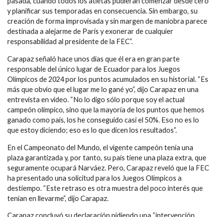
pasada, cuando todos los atletas pudieran comenzar desde cero
y planificar sus temporadas en consecuencia. Sin embargo, su
creación de forma improvisada y sin margen de maniobra parece
destinada a alejarme de París y exonerar de cualquier
responsabilidad al presidente de la FEC”.
Carapaz señaló hace unos días que él era en gran parte
responsable del único lugar de Ecuador para los Juegos
Olímpicos de 2024 por los puntos acumulados en su historial. “Es
más que obvio que el lugar me lo gané yo”, dijo Carapaz en una
entrevista en video. “No lo digo sólo porque soy el actual
campeón olímpico, sino que la mayoría de los puntos que hemos
ganado como país, los he conseguido casi el 50%. Eso no es lo
que estoy diciendo; eso es lo que dicen los resultados”.
En el Campeonato del Mundo, el vigente campeón tenía una
plaza garantizada y, por tanto, su país tiene una plaza extra, que
seguramente ocupará Narváez. Pero, Carapaz reveló que la FEC
ha presentado una solicitud para los Juegos Olímpicos a
destiempo. “Este retraso es otra muestra del poco interés que
tenían en llevarme”, dijo Carapaz.
Carapaz concluyó su declaración pidiendo una “intervención