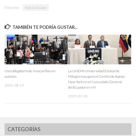
Etiquetas:
Noticias Ecuador
TAMBIÉN TE PODRÍA GUSTAR...
Uso obligatorio de mascarillas en
La UNEMI Universidad Estatal de
aviones
Milagro inauguró el Centro de Apoyo
New York en el Consulado General
2021-08-19
del Ecuador en NY
2025-07-30
CATEGORÍAS