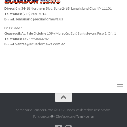
Dirección:
34-18 Northern Blvd, Suite 2/6B, Long Island City, NY 11101
Teléfonos:
(718) 205-7014
semanario@ecuadornews.us
E-mail:
En Ecuador
Guayaquil:
Av. 9 de Octubre 109 y Malecón, Edif. Santistevan, Piso 3, Ofi. 1
Teléfonos:
+593 993683742
ventas@ecuadornews.com.ec
E-mail:
Semanario Ecuador News © 2026. Todos los derechos reservados.
Funciona con
- Diseñado con el
Tema Hueman