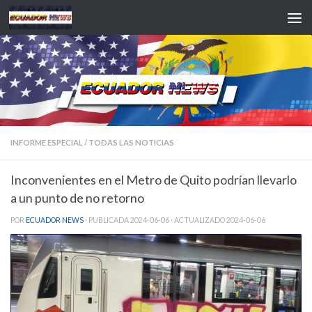
Saltar al contenido
INFORME ESPECIAL
/
TODAS LAS NOTICIAS
Inconvenientes en el Metro de Quito podrían llevarlo
a un punto de no retorno
POR
ECUADOR NEWS
· PUBLICADA
2024-06-06
· ACTUALIZADO
2024-06-06