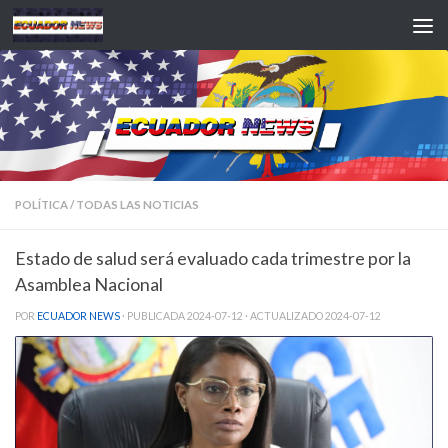
Saltar al contenido
POLÍTICA
/
TODAS LAS NOTICIAS
Estado de salud será evaluado cada trimestre por la
Asamblea Nacional
POR
ECUADOR NEWS
· PUBLICADA
2024-07-12
· ACTUALIZADO
2024-07-12