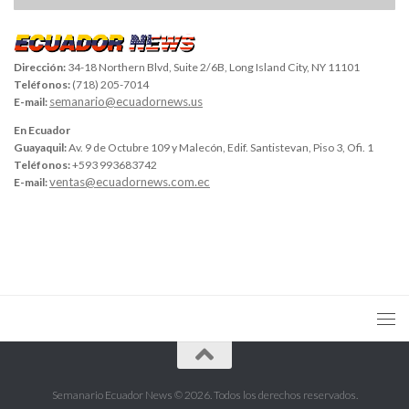
Dirección:
34-18 Northern Blvd, Suite 2/6B, Long Island City, NY 11101
Teléfonos:
(718) 205-7014
semanario@ecuadornews.us
E-mail:
En Ecuador
Guayaquil:
Av. 9 de Octubre 109 y Malecón, Edif. Santistevan, Piso 3, Ofi. 1
Teléfonos:
+593 993683742
ventas@ecuadornews.com.ec
E-mail:
Semanario Ecuador News © 2026. Todos los derechos reservados.