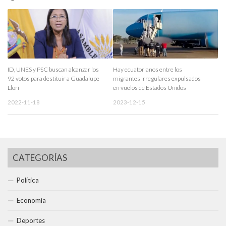
ID, UNES y PSC buscan alcanzar los
Hay ecuatorianos entre los
92 votos para destituir a Guadalupe
migrantes irregulares expulsados
Llori
en vuelos de Estados Unidos
2022-11-18
2023-12-15
CATEGORÍAS
Política
Economía
Deportes