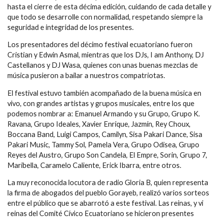
hasta el cierre de esta décima edición, cuidando de cada detalle y
que todo se desarrolle con normalidad, respetando siempre la
seguridad e integridad de los presentes.
Los presentadores del décimo festival ecuatoriano fueron
Cristian y Edwin Asmal, mientras que los DJs, I am Anthony, DJ
Castellanos y DJ Wasa, quienes con unas buenas mezclas de
música pusieron a bailar a nuestros compatriotas.
El festival estuvo también acompañado de la buena música en
vivo, con grandes artistas y grupos musicales, entre los que
podemos nombrar a: Emanuel Armando y su Grupo, Grupo K.
Ravana, Grupo Ideales, Xavier Enrique, Jazmín, Rey Choux,
Boccana Band, Luigi Campos, Camilyn, Sisa Pakari Dance, Sisa
Pakari Music, Tammy Sol, Pamela Vera, Grupo Odisea, Grupo
Reyes del Austro, Grupo Son Candela, El Empre, Sorin, Grupo 7,
Maribella, Caramelo Caliente, Erick Ibarra, entre otros.
La muy reconocida locutora de radio Gloria B, quien representa
la firma de abogados del pueblo Gorayeb, realizó varios sorteos
entre el público que se abarrotó a este festival. Las reinas, y vi
reinas del Comité Cívico Ecuatoriano se hicieron presentes