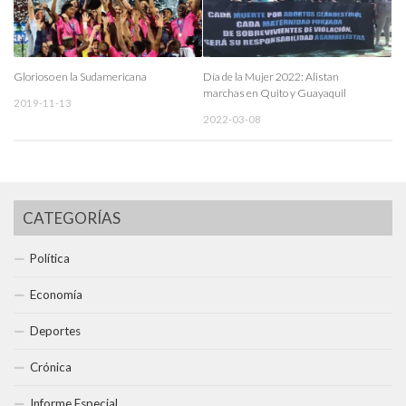
Glorioso en la Sudamericana
Día de la Mujer 2022: Alistan
marchas en Quito y Guayaquil
2019-11-13
2022-03-08
CATEGORÍAS
Política
Economía
Deportes
Crónica
Informe Especial