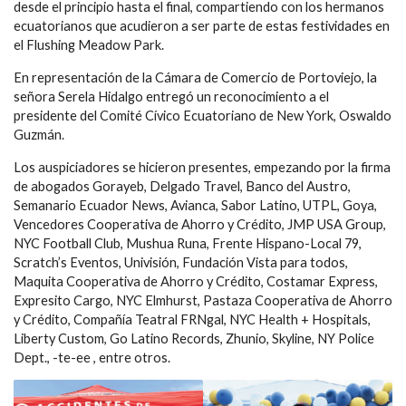
desde el principio hasta el final, compartiendo con los hermanos
ecuatorianos que acudieron a ser parte de estas festividades en
el Flushing Meadow Park.
En representación de la Cámara de Comercio de Portoviejo, la
señora Serela Hidalgo entregó un reconocimiento a el
presidente del Comité Cívico Ecuatoriano de New York, Oswaldo
Guzmán.
Los auspiciadores se hicieron presentes, empezando por la firma
de abogados Gorayeb, Delgado Travel, Banco del Austro,
Semanario Ecuador News, Avianca, Sabor Latino, UTPL, Goya,
Vencedores Cooperativa de Ahorro y Crédito, JMP USA Group,
NYC Football Club, Mushua Runa, Frente Hispano-Local 79,
Scratch’s Eventos, Univisión, Fundación Vista para todos,
Maquita Cooperativa de Ahorro y Crédito, Costamar Express,
Expresito Cargo, NYC Elmhurst, Pastaza Cooperativa de Ahorro
y Crédito, Compañía Teatral FRNgal, NYC Health + Hospitals,
Liberty Custom, Go Latino Records, Zhunio, Skyline, NY Police
Dept., -te-ee , entre otros.