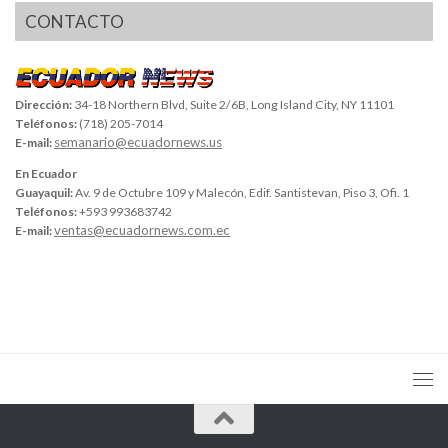
CONTACTO
Dirección:
34-18 Northern Blvd, Suite 2/6B, Long Island City, NY 11101
Teléfonos:
(718) 205-7014
semanario@ecuadornews.us
E-mail:
En Ecuador
Guayaquil:
Av. 9 de Octubre 109 y Malecón, Edif. Santistevan, Piso 3, Ofi. 1
Teléfonos:
+593 993683742
ventas@ecuadornews.com.ec
E-mail: