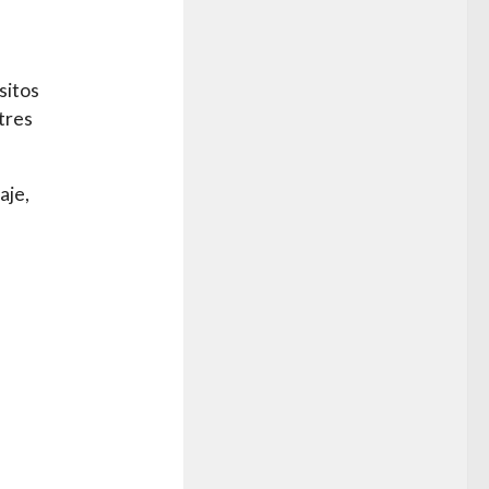
sitos
tres
aje,
s
a