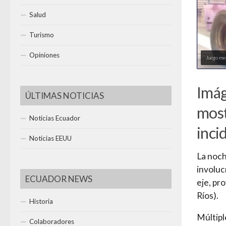
Salud
Turismo
Opiniones
Juego mec
Imág
ÚLTIMAS NOTICIAS
most
Noticias Ecuador
inci
Noticias EEUU
La noc
involuc
ECUADOR NEWS
eje, pr
Ríos).
Historia
Múltipl
Colaboradores