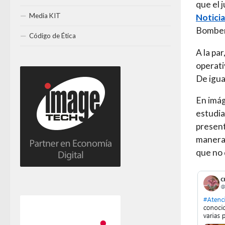
que el
Media KIT
Noticia
Bombero
Código de Ética
A la pa
operati
De igua
En imág
estudia
present
manera,
que no 