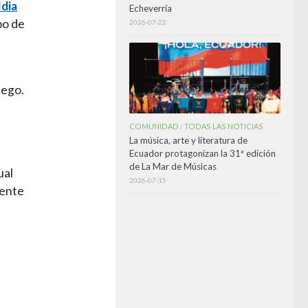
ldia
Echeverría
po de
2026-07-22
uego.
COMUNIDAD
TODAS LAS NOTICIAS
/
La música, arte y literatura de
Ecuador protagonizan la 31ª edición
de La Mar de Músicas
ual
2026-07-15
dente