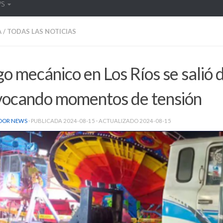
WS
A
/
TODAS LAS NOTICIAS
o mecánico en Los Ríos se salió d
vocando momentos de tensión
DOR NEWS
· PUBLICADA
2024-08-15
· ACTUALIZADO
2024-08-15