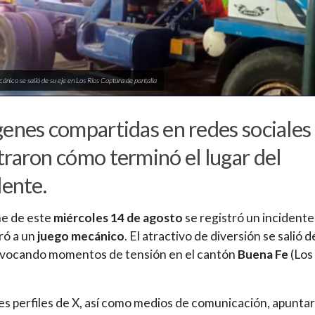
ánico se salió de su eje en Los Ríos Captura de pantalla
enes compartidas en redes sociales
raron cómo terminó el lugar del
dente.
he de este
miércoles 14 de agosto
se registró un incident
ró a un
juego mecánico
. El atractivo de diversión se salió d
ovocando momentos de tensión en el cantón
Buena Fe
(Los
es perfiles de X, así como medios de comunicación, apunta