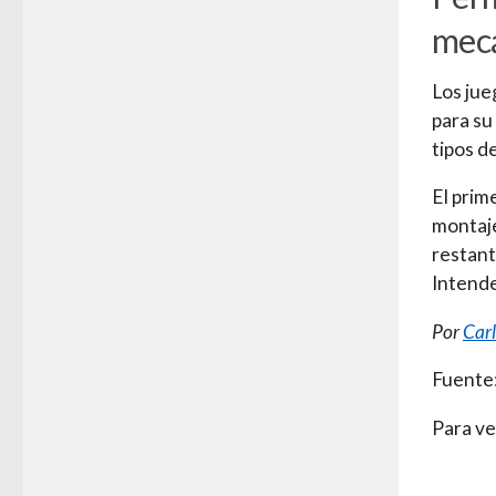
mec
Los jue
para su
tipos d
El prim
montaje
restant
Intende
Por
Car
Fuente
Para ve