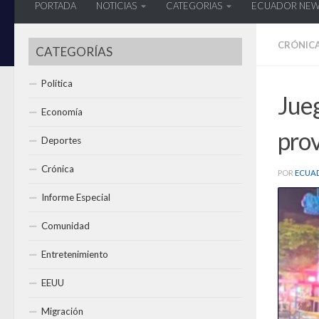
PORTADA
NOTICIAS
CATEGORIAS
ECUADOR NE
CRÓNIC
CATEGORÍAS
Política
Jueg
Economía
pro
Deportes
Crónica
POR
ECUA
Informe Especial
Comunidad
Entretenimiento
EEUU
Migración