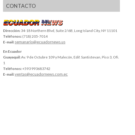
CONTACTO
Dirección:
34-18 Northern Blvd, Suite 2/6B, Long Island City, NY 11101
Teléfonos:
(718) 205-7014
semanario@ecuadornews.us
E-mail:
En Ecuador
Guayaquil:
Av. 9 de Octubre 109 y Malecón, Edif. Santistevan, Piso 3, Ofi.
1
Teléfonos:
+593 993683742
ventas@ecuadornews.com.ec
E-mail: