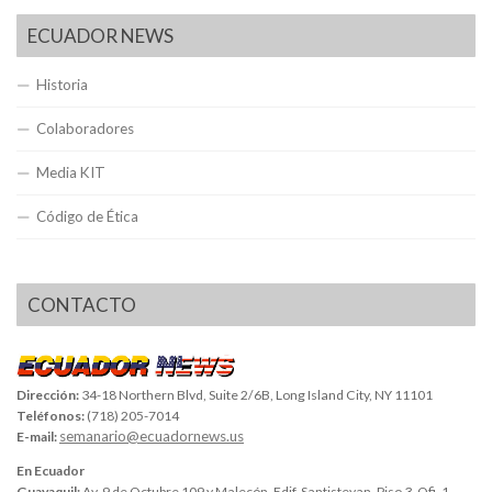
ECUADOR NEWS
Historia
Colaboradores
Media KIT
Código de Ética
CONTACTO
Dirección:
34-18 Northern Blvd, Suite 2/6B, Long Island City, NY 11101
Teléfonos:
(718) 205-7014
semanario@ecuadornews.us
E-mail:
En Ecuador
Guayaquil:
Av. 9 de Octubre 109 y Malecón, Edif. Santistevan, Piso 3, Ofi. 1