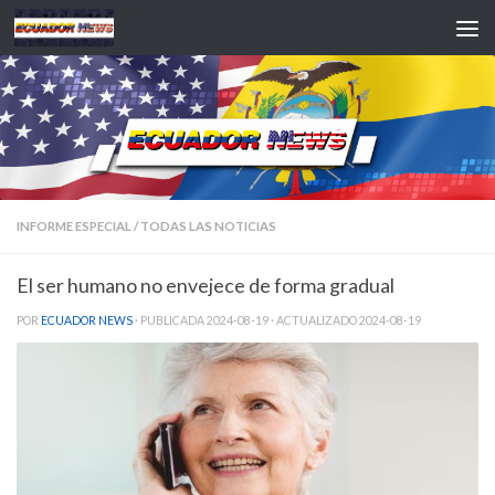
Saltar al contenido
INFORME ESPECIAL
/
TODAS LAS NOTICIAS
El ser humano no envejece de forma gradual
POR
ECUADOR NEWS
· PUBLICADA
2024-08-19
· ACTUALIZADO
2024-08-19