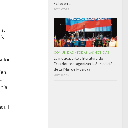
Echeverría
2026-07-22
is,
’s
COMUNIDAD
TODAS LAS NOTICIAS
/
La música, arte y literatura de
ador.
Ecuador protagonizan la 31ª edición
de La Mar de Músicas
en,
2026-07-15
jar
ania
aquil-