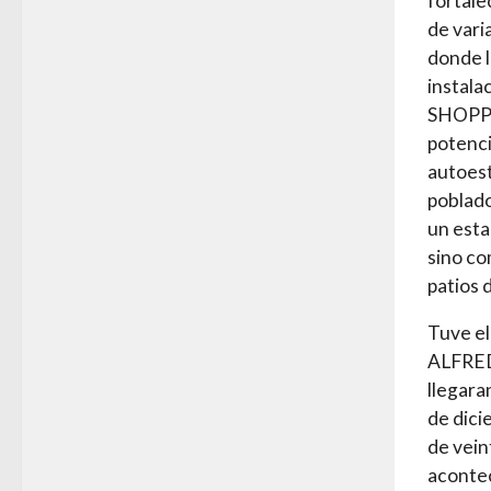
fortale
de vari
donde l
instala
SHOPP
potenci
autoest
poblado
un esta
sino co
patios 
Tuve el
ALFRED
llegara
de dici
de vein
aconte