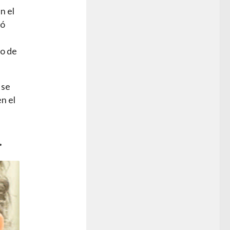
n el
nó
io de
 se
n el
.