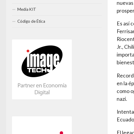
nuevas 
Media KIT
prosper
Código de Ética
Es así 
Ferrisa
Riocent
Jr., Chi
importa
bienest
Record
en la ép
como op
nazi.
Intenta
Ecuador
El lega