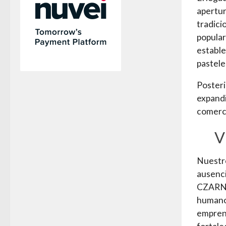
apertur
tradici
popular
estable
pastele
Posteri
expandi
comerc
V
Nuestro
ausenc
CZARNI
humano
empren