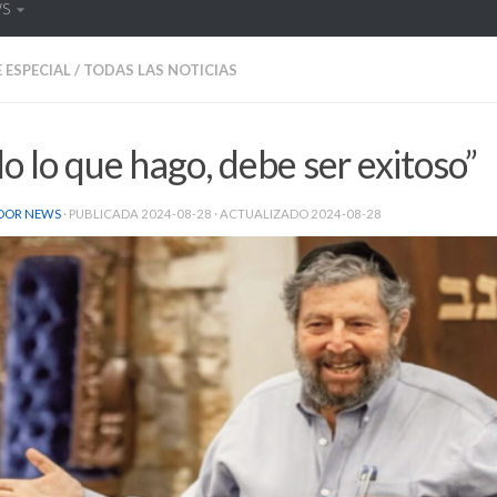
WS
 ESPECIAL
/
TODAS LAS NOTICIAS
o lo que hago, debe ser exitoso”
DOR NEWS
· PUBLICADA
2024-08-28
· ACTUALIZADO
2024-08-28