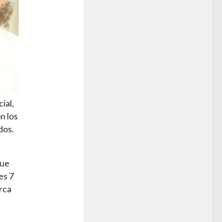
ial,
n los
dos.
n
que
es 7
rca