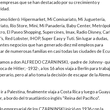
empresas que se han destacado por su crecimiento y
idad.
como lideró: Hipermarket, Mi Comisariato, Mi Juguetería,
riato, Rio Store, Mini, Mi Panadería, Baby Center, Metrópol
ro, El Paseo Shopping, Supercines, Imax, Radio Disney, Carl
li’s, Red Lobster, IHOP, Super Easy y Tuti. Sin lugar a dudas,
ntes negocios que han generado diez mil empleos para
ar de numerosas familias en casi todas las ciudades de Ecu
amos a don ALFREDO CZARNINSKI, -padre de Johnny- qui
oca de Hitler; -1932-, a los 16 años viaja a Berlín para traba
erario, pero al año toma la decisión de escapar de la Alem
 ir a Palestina, finalmente viaja a Costa Rica y luego a Guay
, a bordo del trasatlántico inglés “Reina del Pacífico”.
do empresarial de los CZARNINSKI inició en 1936 con la