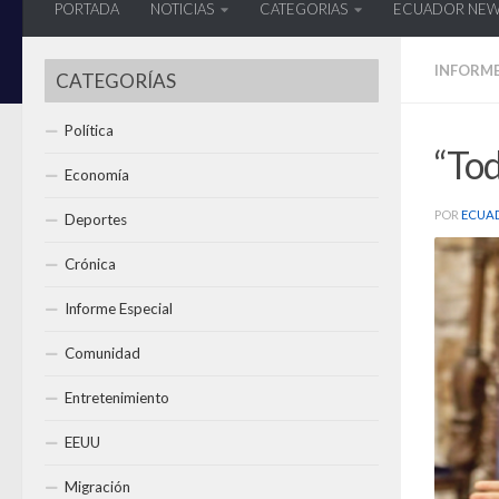
PORTADA
NOTICIAS
CATEGORIAS
ECUADOR NE
INFORME
CATEGORÍAS
Política
“Tod
Economía
POR
ECUA
Deportes
Crónica
Informe Especial
Comunidad
Entretenimiento
EEUU
Migración