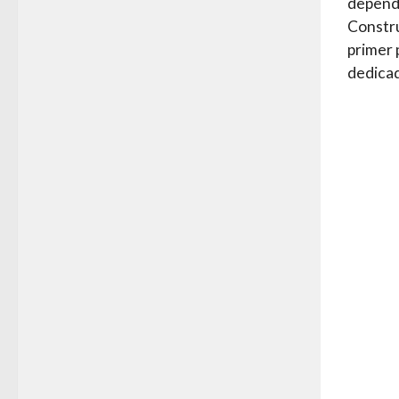
depende
Constr
primer 
dedicad