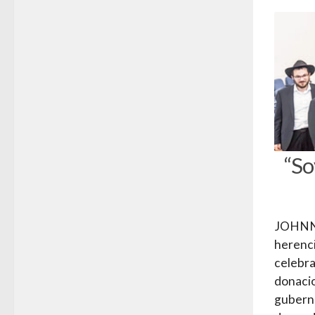
“So
JOHNNY
herenci
celebra
donacio
guberna