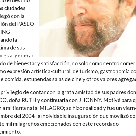
ció el destino
as ciudades
legó con la
ción del PASEO
ING
ando la
ima de sus
res al generar
do de bienestar y satisfacción, no solo como centro comerc
mo expresión artística-cultural, de turismo, gastronomía co
de comida, estupendas salas de cine y otros valores agrega
 privilegio de contar con la grata amistad de sus padres do
O, doña RUTH y continuarla con JHONNY. Motivé para 
n a mi tierra natal MILAGRO; se hizo realidad y fue un viern
embre del 2004, la inolvidable inauguración que movilizó ce
te mil milagreños emocionados con este recordado
cimiento.