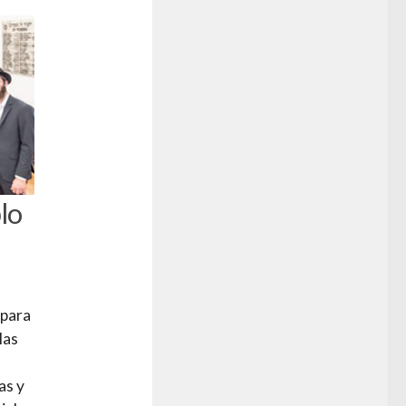
lo
 para
las
as y