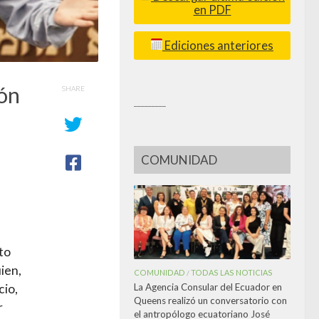
en PDF
Ediciones anteriores
ión
SHARE
_________
COMUNIDAD
to
ien,
COMUNIDAD
TODAS LAS NOTICIAS
/
La Agencia Consular del Ecuador en
cio,
Queens realizó un conversatorio con
r
el antropólogo ecuatoriano José