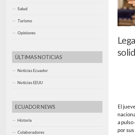
Salud
Turismo
Opiniones
Lega
soli
ÚLTIMAS NOTICIAS
Noticias Ecuador
Noticias EEUU
El juev
ECUADOR NEWS
naciona
Historia
a pulso
por sus
Colaboradores