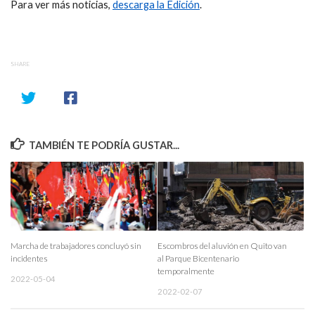
Para ver más noticias,
descarga la Edición
.
SHARE
TAMBIÉN TE PODRÍA GUSTAR...
Marcha de trabajadores concluyó sin
Escombros del aluvión en Quito van
incidentes
al Parque Bicentenario
temporalmente
2022-05-04
2022-02-07