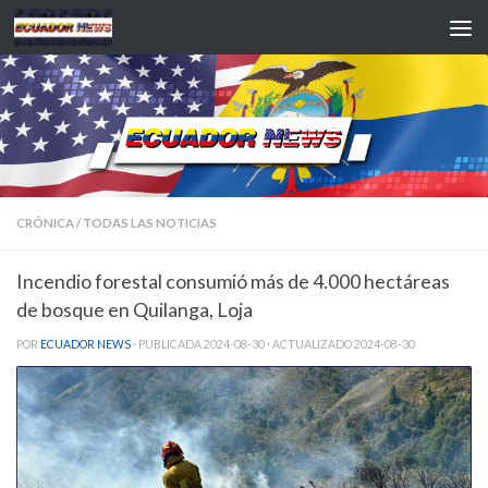
Saltar al contenido
CRÓNICA
/
TODAS LAS NOTICIAS
Incendio forestal consumió más de 4.000 hectáreas
de bosque en Quilanga, Loja
POR
ECUADOR NEWS
· PUBLICADA
2024-08-30
· ACTUALIZADO
2024-08-30