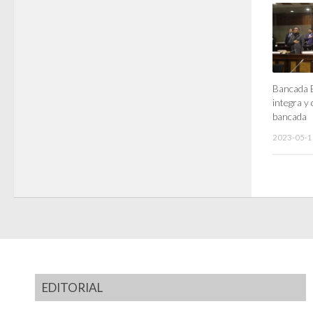
Bancada E
integra y
bancada
2023-05-1
EDITORIAL