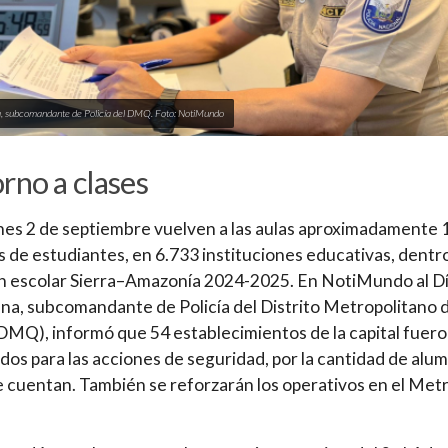
, subcomandante de Policía del DMQ. Foto: NotiMundo
rno a clases
nes 2 de septiembre vuelven a las aulas aproximadamente 
s de estudiantes, en 6.733 instituciones educativas, dentr
 escolar Sierra–Amazonía 2024-2025. En NotiMundo al Dí
na, subcomandante de Policía del Distrito Metropolitano 
DMQ), informó que 54 establecimientos de la capital fuer
ados para las acciones de seguridad, por la cantidad de alu
 cuentan. También se reforzarán los operativos en el Met