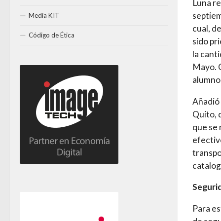
Luna re
septiem
Media KIT
cual, d
Código de Ética
sido pr
la cant
Mayo. C
alumno
Añadió 
Quito, 
que se 
efectiv
transpo
catalo
Segurid
Para es