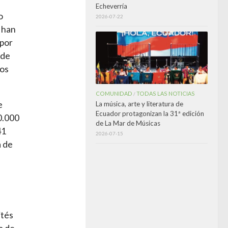
Echeverría
o
2026-07-22
4 han
 por
 de
los
COMUNIDAD
TODAS LAS NOTICIAS
/
e
La música, arte y literatura de
Ecuador protagonizan la 31ª edición
0.000
de La Mar de Músicas
41
2026-07-15
a de
ités