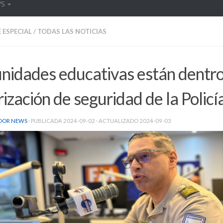
WS
 ESPECIAL
/
TODAS LAS NOTICIAS
nidades educativas están dentro
rización de seguridad de la Policí
DOR NEWS
· PUBLICADA
2024-09-02
· ACTUALIZADO
2024-09-03