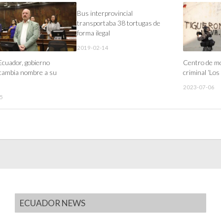
Bus interprovincial
transportaba 38 tortugas de
forma ilegal
2019-02-14
cuador, gobierno
Centro de mo
 cambia nombre a su
criminal ‘Los
2023-07-06
5
ECUADOR NEWS