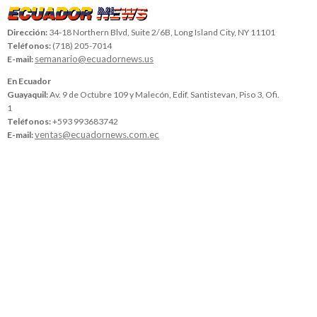
Dirección:
34-18 Northern Blvd, Suite 2/6B, Long Island City, NY 11101
Teléfonos:
(718) 205-7014
semanario@ecuadornews.us
E-mail:
En Ecuador
Guayaquil:
Av. 9 de Octubre 109 y Malecón, Edif. Santistevan, Piso 3, Ofi.
1
Teléfonos:
+593 993683742
ventas@ecuadornews.com.ec
E-mail: