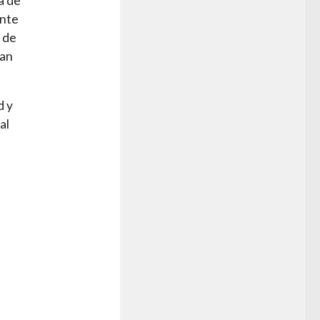
a de
ante
 de
dan
d y
al