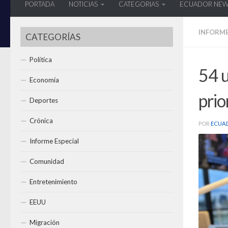
PORTADA
NOTICIAS
CATEGORIAS
ECUADOR NE
INFORME
CATEGORÍAS
Política
54 u
Economía
prio
Deportes
Crónica
POR
ECUA
Informe Especial
Comunidad
Entretenimiento
EEUU
Migración