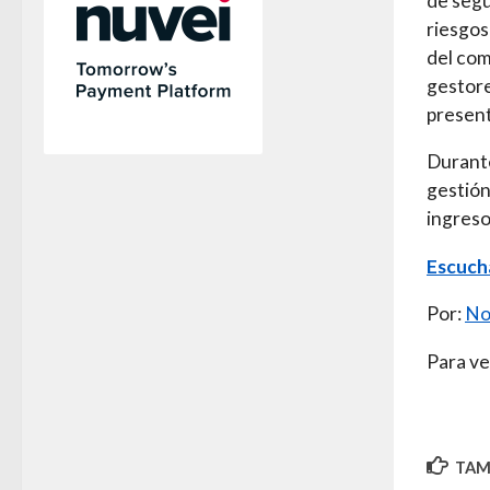
de segu
riesgos
del com
gestore
present
Durante
gestión
ingreso
Escucha
Por:
No
Para ve
TAMB