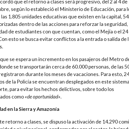
cordó que el retorno a clases será progresivo, del 2 al 4 de
bre, según lo estableció el Ministerio de Educación, para l
e las 1.805 unidades educativas que existen en la capital, 5
iorizadas dentro de las acciones para reforzar la seguridad,
idad de estudiantes con que cuentan, como el Mejía o el 24
on esto se busca evitar conflictos a la entrada o salida de 
s.
que se espera un incremento en los pasajeros del Metro d
donde se transportarán cerca de 60.000 personas, de las 5
registraron durante los meses de vacaciones. Para esto, 2
os de la Policía se encuentran desplegados en este sistem
rte, para evitar los hechos delictivos, sobre todo los
gados como
«de oportunidad»
.
ad en la Sierra y Amazonía
te retorno a clases, se dispuso la activación de 14.290 com