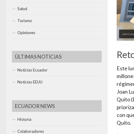
Salud
Turismo
Opiniones
Joan Luna
Reto
ÚLTIMAS NOTICIAS
Este lu
Noticias Ecuador
millone
Noticias EEUU
régimen
Joan Lu
Quito (
ECUADOR NEWS
prioriz
con que
Historia
Quito.
Colaboradores