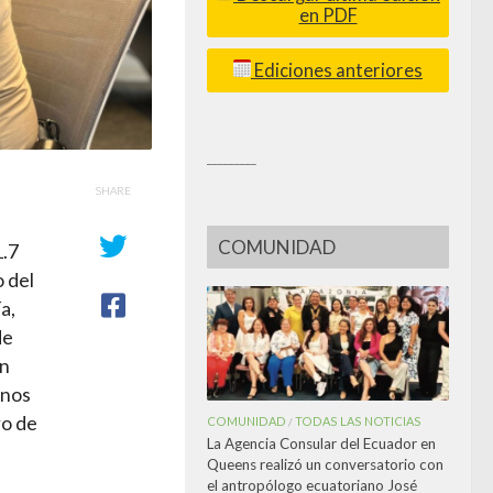
en PDF
Ediciones anteriores
_________
SHARE
COMUNIDAD
1.7
o del
a,
de
on
mnos
ro de
COMUNIDAD
TODAS LAS NOTICIAS
/
La Agencia Consular del Ecuador en
Queens realizó un conversatorio con
el antropólogo ecuatoriano José