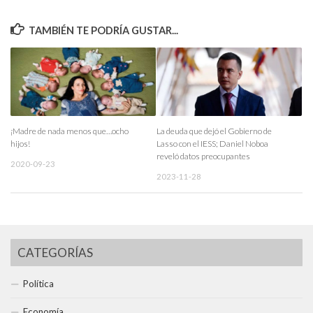
TAMBIÉN TE PODRÍA GUSTAR...
¡Madre de nada menos que…ocho
La deuda que dejó el Gobierno de
hijos!
Lasso con el IESS; Daniel Noboa
reveló datos preocupantes
2020-09-23
2023-11-28
CATEGORÍAS
Política
Economía