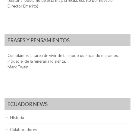
(Editorial póstumo de esta magna fecha, escrito por nuestro
Director Emérito)
FRASES Y PENSAMIENTOS
Cumplamos la tarea de vivir de tal modo que cuando muramos,
incluso el de la funeraria lo sienta.
Mark Twain
ECUADOR NEWS
Historia
Colaboradores