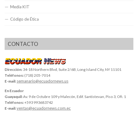
Media KIT
Código de Ética
CONTACTO
Dirección:
34-18 Northern Blvd, Suite 2/6B, Long Island City, NY 11101
Teléfonos:
(718) 205-7014
semanario@ecuadornews.us
E-mail:
En Ecuador
Guayaquil:
Av. 9 de Octubre 109 y Malecón, Edif. Santistevan, Piso 3, Ofi. 1
Teléfonos:
+593 993683742
ventas@ecuadornews.com.ec
E-mail: