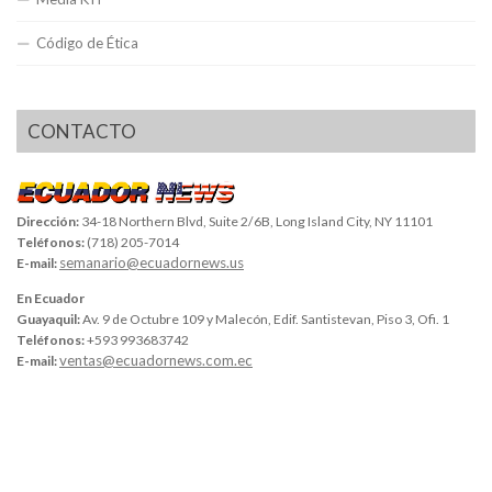
Código de Ética
CONTACTO
Dirección:
34-18 Northern Blvd, Suite 2/6B, Long Island City, NY 11101
Teléfonos:
(718) 205-7014
semanario@ecuadornews.us
E-mail:
En Ecuador
Guayaquil:
Av. 9 de Octubre 109 y Malecón, Edif. Santistevan, Piso 3, Ofi. 1
Teléfonos:
+593 993683742
ventas@ecuadornews.com.ec
E-mail: