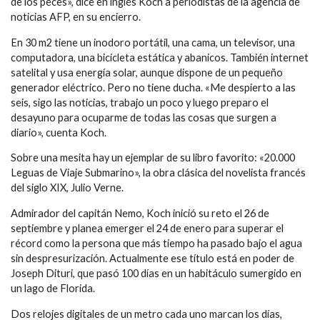
de los peces», dice en inglés Koch a periodistas de la agencia de
noticias AFP, en su encierro.
En 30 m2 tiene un inodoro portátil, una cama, un televisor, una
computadora, una bicicleta estática y abanicos. También internet
satelital y usa energía solar, aunque dispone de un pequeño
generador eléctrico. Pero no tiene ducha. «Me despierto a las
seis, sigo las noticias, trabajo un poco y luego preparo el
desayuno para ocuparme de todas las cosas que surgen a
diario», cuenta Koch.
Sobre una mesita hay un ejemplar de su libro favorito: «20.000
Leguas de Viaje Submarino», la obra clásica del novelista francés
del siglo XIX, Julio Verne.
Admirador del capitán Nemo, Koch inició su reto el 26 de
septiembre y planea emerger el 24 de enero para superar el
récord como la persona que más tiempo ha pasado bajo el agua
sin despresurización. Actualmente ese título está en poder de
Joseph Dituri, que pasó 100 días en un habitáculo sumergido en
un lago de Florida.
Dos relojes digitales de un metro cada uno marcan los días,