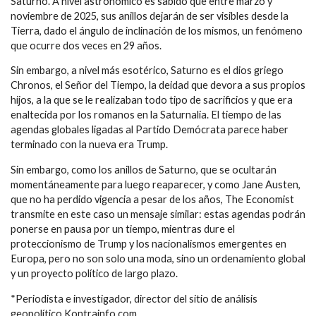
Saturno. A nivel astronómico es sabido que entre marzo y
noviembre de 2025, sus anillos dejarán de ser visibles desde la
Tierra, dado el ángulo de inclinación de los mismos, un fenómeno
que ocurre dos veces en 29 años.
Sin embargo, a nivel más esotérico, Saturno es el dios griego
Chronos, el Señor del Tiempo, la deidad que devora a sus propios
hijos, a la que se le realizaban todo tipo de sacrificios y que era
enaltecida por los romanos en la Saturnalia. El tiempo de las
agendas globales ligadas al Partido Demócrata parece haber
terminado con la nueva era Trump.
Sin embargo, como los anillos de Saturno, que se ocultarán
momentáneamente para luego reaparecer, y como Jane Austen,
que no ha perdido vigencia a pesar de los años, The Economist
transmite en este caso un mensaje similar: estas agendas podrán
ponerse en pausa por un tiempo, mientras dure el
proteccionismo de Trump y los nacionalismos emergentes en
Europa, pero no son solo una moda, sino un ordenamiento global
y un proyecto político de largo plazo.
*Periodista e investigador, director del sitio de análisis
geopolítico Kontrainfo.com