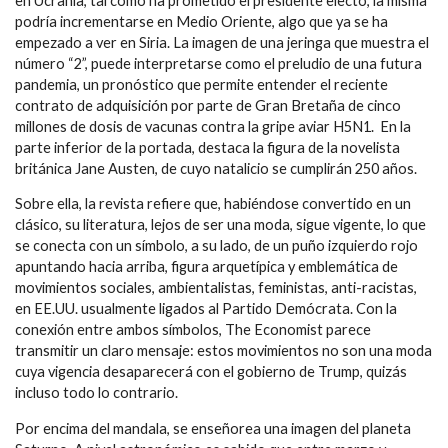
en Ucrania, tal como ha prometido el presidente electo, la misma
podría incrementarse en Medio Oriente, algo que ya se ha
empezado a ver en Siria. La imagen de una jeringa que muestra el
número “2”, puede interpretarse como el preludio de una futura
pandemia, un pronóstico que permite entender el reciente
contrato de adquisición por parte de Gran Bretaña de cinco
millones de dosis de vacunas contra la gripe aviar H5N1. En la
parte inferior de la portada, destaca la figura de la novelista
británica Jane Austen, de cuyo natalicio se cumplirán 250 años.
Sobre ella, la revista refiere que, habiéndose convertido en un
clásico, su literatura, lejos de ser una moda, sigue vigente, lo que
se conecta con un símbolo, a su lado, de un puño izquierdo rojo
apuntando hacia arriba, figura arquetípica y emblemática de
movimientos sociales, ambientalistas, feministas, anti-racistas,
en EE.UU. usualmente ligados al Partido Demócrata. Con la
conexión entre ambos símbolos, The Economist parece
transmitir un claro mensaje: estos movimientos no son una moda
cuya vigencia desaparecerá con el gobierno de Trump, quizás
incluso todo lo contrario.
Por encima del mandala, se enseñorea una imagen del planeta