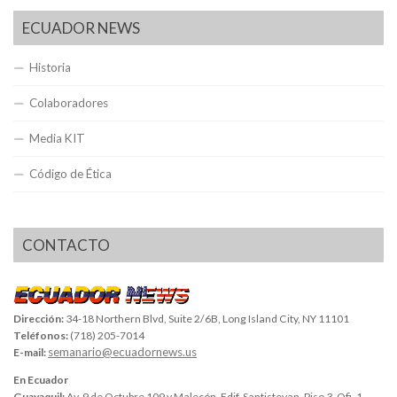
ECUADOR NEWS
Historia
Colaboradores
Media KIT
Código de Ética
CONTACTO
Dirección:
34-18 Northern Blvd, Suite 2/6B, Long Island City, NY 11101
Teléfonos:
(718) 205-7014
semanario@ecuadornews.us
E-mail:
En Ecuador
Guayaquil:
Av. 9 de Octubre 109 y Malecón, Edif. Santistevan, Piso 3, Ofi. 1