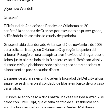
madre y los amigos.
¿Qué hizo Wendell
Grissom?
El Tribunal de Apelaciones Penales de Oklahoma en 2011
confirmó la condena de Grissom por asesinato en primer grado,
calificándola de «asesinato cruel y despiadado».
Grissom había abandonado Arkansas el 2 de noviembre de 2005
para solicitar trabajo en Oklahoma City, según la opinión del
tribunal. Recogió en una autopista a un individuo sin hogar, Jessie
Johns, justo al otro lado de la frontera estatal. Bebieron whisky
durante el viaje y hablaron sobre planes para cometer robos o
allanamientos para recaudar dinero.
Después de alojarse en un hotel en la localidad de Del City, al día
siguiente se dirigieron al condado de Blaine en busca de una casa
para robar.
Grissom se abrió paso a tiros hasta una casa elegida al azar. Y se
peleó con Dreu Kopf, que estaba dentro de su residencia con
sus dos hijas pequeñas y su mejor amiga, Amber Matthews.