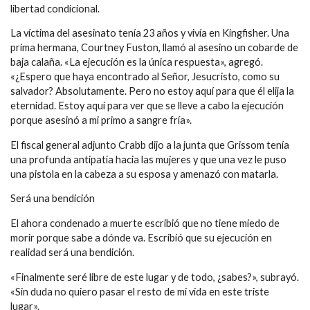
libertad condicional.
La víctima del asesinato tenía 23 años y vivía en Kingfisher. Una
prima hermana, Courtney Fuston, llamó al asesino un cobarde de
baja calaña. «La ejecución es la única respuesta», agregó.
«¿Espero que haya encontrado al Señor, Jesucristo, como su
salvador? Absolutamente. Pero no estoy aquí para que él elija la
eternidad. Estoy aquí para ver que se lleve a cabo la ejecución
porque asesinó a mi primo a sangre fría».
El fiscal general adjunto Crabb dijo a la junta que Grissom tenía
una profunda antipatía hacia las mujeres y que una vez le puso
una pistola en la cabeza a su esposa y amenazó con matarla.
Será una bendición
El ahora condenado a muerte escribió que no tiene miedo de
morir porque sabe a dónde va. Escribió que su ejecución en
realidad será una bendición.
«Finalmente seré libre de este lugar y de todo, ¿sabes?», subrayó.
«Sin duda no quiero pasar el resto de mi vida en este triste
lugar».