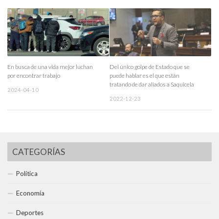
En busca de una vida mejor luchan
Del único golpe de Estado que se
por encontrar trabajo
puede hablar es el que están
tratando de dar aliados a Saquicela
2024-04-10
2022-12-23
CATEGORÍAS
Política
Economía
Deportes