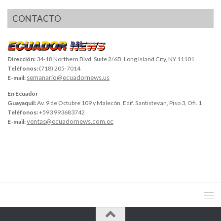
CONTACTO
Dirección:
34-18 Northern Blvd, Suite 2/6B, Long Island City, NY 11101
Teléfonos:
(718) 205-7014
semanario@ecuadornews.us
E-mail:
En Ecuador
Guayaquil:
Av. 9 de Octubre 109 y Malecón, Edif. Santistevan, Piso 3, Ofi. 1
Teléfonos:
+593 993683742
ventas@ecuadornews.com.ec
E-mail: