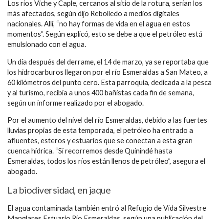
Los ríos Viche y Caple, cercanos al sitio de la rotura, serían los
más afectados, según dijo Rebolledo a medios digitales
nacionales. Allí, “no hay formas de vida en el agua en estos
momentos”. Según explicó, esto se debe a que el petróleo está
emulsionado con el agua.
Un día después del derrame, el 14 de marzo, ya se reportaba que
los hidrocarburos llegaron por el río Esmeraldas a San Mateo, a
60 kilómetros del punto cero. Esta parroquia, dedicada a la pesca
y al turismo, recibía a unos 400 bañistas cada fin de semana,
según un informe realizado por el abogado.
Por el aumento del nivel del río Esmeraldas, debido a las fuertes
lluvias propias de esta temporada, el petróleo ha entrado a
afluentes, esteros y estuarios que se conectan a esta gran
cuenca hídrica. “Si recorremos desde Quinindé hasta
Esmeraldas, todos los ríos están llenos de petróleo”, asegura el
abogado.
La biodiversidad, en jaque
El agua contaminada también entró al Refugio de Vida Silvestre
Manglares Estuario Río Esmeraldas, según una publicación del