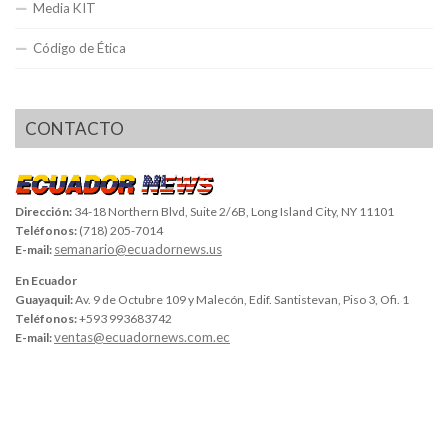
Media KIT
Código de Ética
CONTACTO
Dirección:
34-18 Northern Blvd, Suite 2/6B, Long Island City, NY 11101
Teléfonos:
(718) 205-7014
semanario@ecuadornews.us
E-mail:
En Ecuador
Guayaquil:
Av. 9 de Octubre 109 y Malecón, Edif. Santistevan, Piso 3, Ofi. 1
Teléfonos:
+593 993683742
ventas@ecuadornews.com.ec
E-mail: