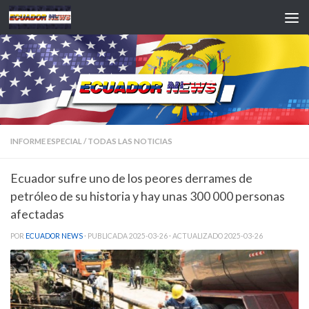
Saltar al contenido
INFORME ESPECIAL
/
TODAS LAS NOTICIAS
Ecuador sufre uno de los peores derrames de
petróleo de su historia y hay unas 300 000 personas
afectadas
POR
ECUADOR NEWS
· PUBLICADA
2025-03-26
· ACTUALIZADO
2025-03-26